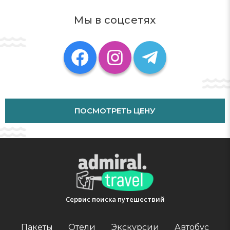
features an indoor private spa tub.
Мы в соцсетях
Business, Other Amenities
Featured amenities include multilingual staff,
ATM/banking services, and an elevator. Free self parking
is available onsite.
Know Before You Go
Check In: 4:00 PM - anytime
Check Out: 12:00 PM
Extra-person charges may apply and vary depending on property
ПОСМОТРЕТЬ ЦЕНУ
policy
Government-issued photo identification and a credit card, debit card,
or cash deposit may be required at check-in for incidental charges
Special requests are subject to availability upon check-in and may
incur additional charges; special requests cannot be guaranteed
This property accepts credit cards, ANCV Chèques-vacances, and
cash
Сервис поиска путешествий
There is no front desk at this property. Guests will receive an email
48 hours before arrival with check-in instructions and key retrieval
Пакеты
Отели
Экскурсии
Автобус
information. Guests can access their accommodation through a