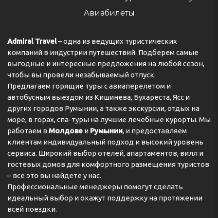
private entrance.
Авиабилеты
Адрес:
11 cours de la Garonne, 77700, Serris, Île-de-
France, FR
Admiral Travel
– одна из ведущих туристических
Телефон:
33185490682
компаний в индустрии путешествий. Подберем самые
выгодные и интересные предложения на любой сезон,
чтобы вы провели незабываемый отпуск.
Предлагаем горящие туры с авиаперелетом и
автобусным выездом из Кишинева, Бухареста, Ясс и
других городов Румынии, а также экскурсии, отдых на
море, в горах, спа-туры на лучшие лечебные курорты. Мы
работаем в
Молдове
и
Румынии
, и предоставляем
клиентам индивидуальный подход и высокий уровень
сервиса. Широкий выбор отелей, апартаментов, вилл и
гостевых домов для комфортного размещения туристов
– все это вы найдете у нас.
Профессиональные менеджеры помогут сделать
идеальный выбор и окажут поддержку на протяжении
всей поездки.