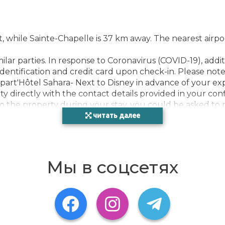
hile Sainte-Chapelle is 37 km away. The nearest airport
lar parties. In response to Coronavirus (COVID-19), addit
dentification and credit card upon check-in. Please note t
part'Hôtel Sahara- Next to Disney in advance of your exp
 directly with the contact details provided in your conf
to the property during your stay, you could be asked to
e host
читать далее
k box.
e
Мы в соцсетях