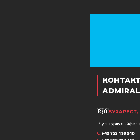
КОНТАК
ADMIRAL
🇷🇴
БУХАРЕСТ
📍
ул. Турнул Эйфел 15
📞
+40 752 199 910