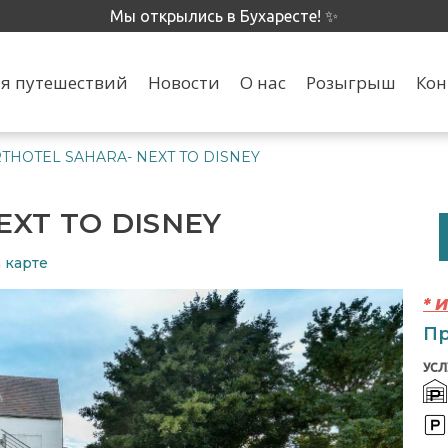
Мы открылись в Бухаресте! ✨
я путешествий
Новости
О нас
Розыгрыш
Кон
THOTEL SAHARA- NEXT TO DISNEY
EXT TO DISNEY
 карте
* 
Пр
УСЛ