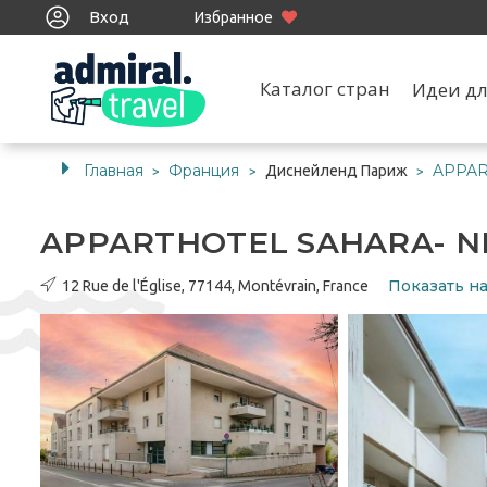
Вход
Избранное
Каталог стран
Идеи дл
Главная
Франция
APPAR
Диснейленд Париж
>
>
>
APPARTHOTEL SAHARA- N
Показать на
12 Rue de l'Église, 77144, Montévrain, France