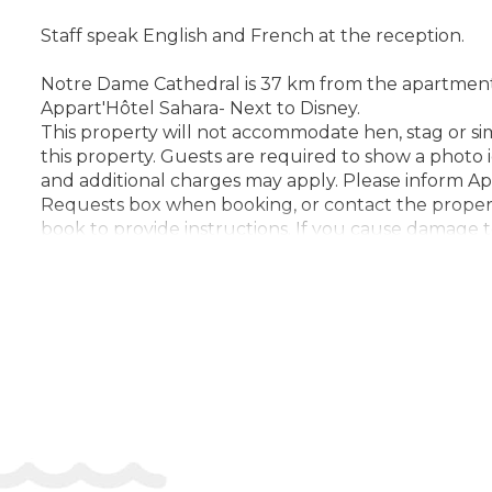
Staff speak English and French at the reception.
Notre Dame Cathedral is 37 km from the apartment, w
Appart'Hôtel Sahara- Next to Disney.
This property will not accommodate hen, stag or simi
this property. Guests are required to show a photo i
and additional charges may apply. Please inform Ap
Requests box when booking, or contact the property
book to provide instructions. If you cause damage 
this property's Damage Policy. Managed by a privat
Check-in 15:00 - 23:00
Key collection at the property. Key stored in the loc
Адрес:
12 Rue de l'Église, 77144, Montévrain, Franc
Телефон: