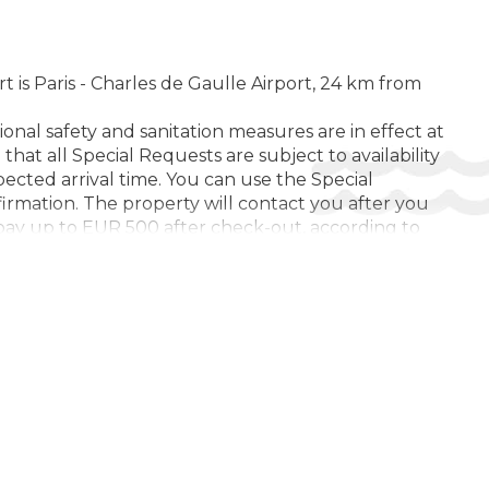
 is Paris - Charles de Gaulle Airport, 24 km from
ional safety and sanitation measures are in effect at
hat all Special Requests are subject to availability
ected arrival time. You can use the Special
irmation. The property will contact you after you
 pay up to EUR 500 after check-out, according to