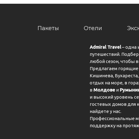
Пакеты
Отели
Экс
Admiral Travel
– одна 
путешествий. Подбер
любой сезон, чтобы 
Предлагаем горящие 
Кишинева, Бухареста,
отдых на море, в гор
в
Молдове
и
Румыни
и высокий уровень се
гостевых домов для 
найдете у нас.
Профессиональные м
поддержку на протяж