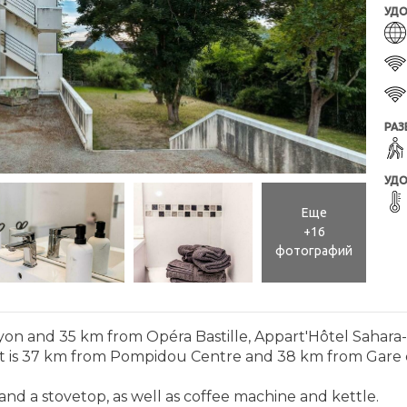
УДО
РАЗ
УДО
Еще
+16
фотографий
yon and 35 km from Opéra Bastille, Appart'Hôtel Sahara
nt is 37 km from Pompidou Centre and 38 km from Gare d
and a stovetop, as well as coffee machine and kettle.