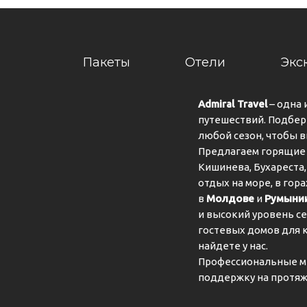
Пакеты
Отели
Экс
Admiral Travel
– одна 
путешествий. Подбер
любой сезон, чтобы 
Предлагаем горящие 
Кишинева, Бухареста,
отдых на море, в гор
в
Молдове
и
Румыни
и высокий уровень се
гостевых домов для 
найдете у нас.
Профессиональные м
поддержку на протяж