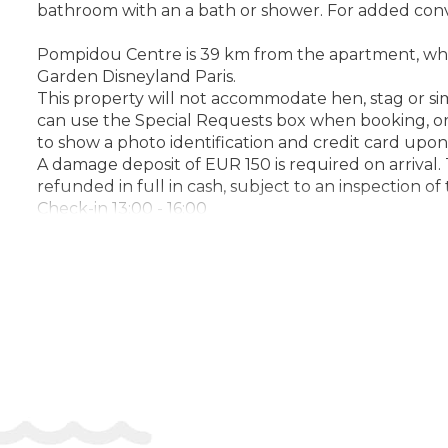
bathroom with an a bath or shower. For added conv
Pompidou Centre is 39 km from the apartment, while 
Garden Disneyland Paris.
This property will not accommodate hen, stag or sim
can use the Special Requests box when booking, or 
to show a photo identification and credit card upon 
A damage deposit of EUR 150 is required on arrival.
refunded in full in cash, subject to an inspection o
Check-in 13:00 - 16:00
Check-out 07:00 - 10:00
Key collection at the property - someone will meet
Адрес:
20 Rue du Clos Girard, 77700, Chessy, Fran
Телефон: