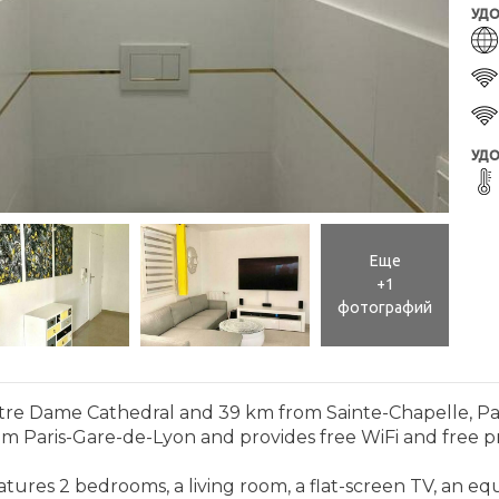
УДО
УДО
Еще
+1
фотографий
tre Dame Cathedral and 39 km from Sainte-Chapelle, Pa
om Paris-Gare-de-Lyon and provides free WiFi and free pr
ures 2 bedrooms, a living room, a flat-screen TV, an e