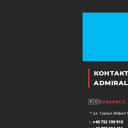
КОНТАК
ADMIRAL
🇷🇴
БУХАРЕСТ
📍
ул. Турнул Эйфел 15
📞
+40 752 199 910