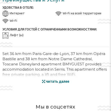
Преимущества и Услуги
УДОБСТВА В ОТЕЛЕ:
Интернет
Wi-Fi на всей территории
Wi-Fi
УСЛОВИЯ ДЛЯ ГОСТЕЙ С ОГРАНИЧЕННЫМИ ВОЗМОЖНОСТЯМИ:
Лифт (ы)
Set 36 km from Paris-Gare-de-Lyon, 37 km from Opéra
Bastille and 38 km from Notre Dame Cathedral,
Toscane Disneyland apartment BMYGUEST provides
accommodation located in Serris. This apartment offers
free private parking, a lift and free WiFi.
читать далее
This apartment includes 3 bedrooms, a living room and
a flat-screen TV, an equipped kitchen with a dining area,
and 1 bathroom with a shower and a washing machine.
Towels and bed linen are offered in the apartment.
Мы в соцсетях
Sainte-Chapelle is 38 km from the apartment, while