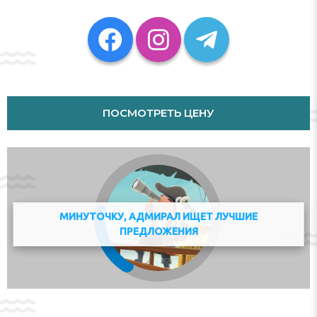
Pompidou Centre is 38 km from the property. The
nearest airport is Paris - Charles de Gaulle, 27 km from
Toscane Disneyland apartment BMYGUEST, and the
property offers a paid airport shuttle service.
This property will not accommodate hen, stag or similar
parties. Please inform Toscane Disneyland apartment
BMYGUEST in advance of your expected arrival time.
ПОСМОТРЕТЬ ЦЕНУ
You can use the Special Requests box when booking, or
contact the property directly with the contact details
provided in your confirmation. If you cause damage to
the property during your stay, you could be asked to
pay up to EUR 500 after check-out, according to this
property's Damage Policy. Managed by a private host
Check-in 15:00
МИНУТОЧКУ, АДМИРАЛ ИЩЕТ ЛУЧШИЕ
Key collection at the property. Key stored in the lock
ПРЕДЛОЖЕНИЯ
box.
Адрес:
11 Cours de la Garonne, 77700, Serris, France
Телефон: