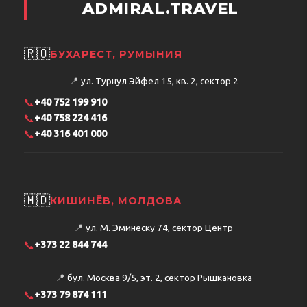
ADMIRAL.TRAVEL
🇷🇴
БУХАРЕСТ, РУМЫНИЯ
📍
ул. Турнул Эйфел 15, кв. 2, сектор 2
📞
+40 752 199 910
📞
+40 758 224 416
📞
+40 316 401 000
🇲🇩
КИШИНЁВ, МОЛДОВА
📍
ул. М. Эминеску 74, сектор Центр
📞
+373 22 844 744
📍
бул. Москва 9/5, эт. 2, сектор Рышкановка
📞
+373 79 874 111