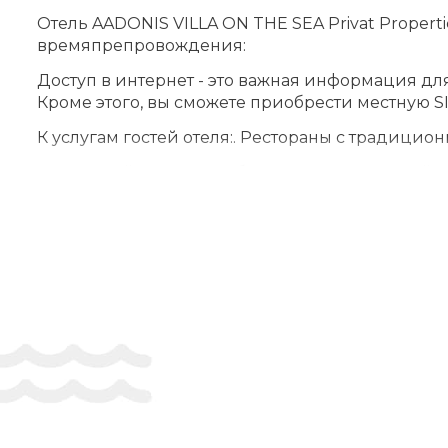
Отель AADONIS VILLA ON THE SEA Privat Propert
времяпрепровождения:
Доступ в интернет - это важная информация дл
Кроме этого, вы сможете приобрести местную SI
К услугам гостей отеля:. Рестораны с традицио
Отдельный комплекс оборудован следующей ин
Путешественники, поселившиеся в отель AADONI
дополнительных услуг:
Время досуга это особенное время, которое в 
Каждый номер в отеле AADONIS VILLA ON THE SE
комфортным, незабываемым и неповторимым.