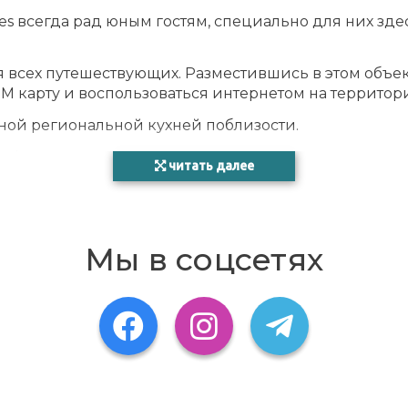
ies всегда рад юным гостям, специально для них зд
я всех путешествующих. Разместившись в этом объ
M карту и воспользоваться интернетом на территори
нной региональной кухней поблизости.
фраструктурой: К вашим услугам всегда приветлив
читать далее
S VILLA ON THE SEA Privat Properties могут воспол
данном месте можно провести с большой пользой и 
Мы в соцсетях
A Privat Properties полностью оборудован всеми уд
К УСЛУГАМ ГОСТЕЙ