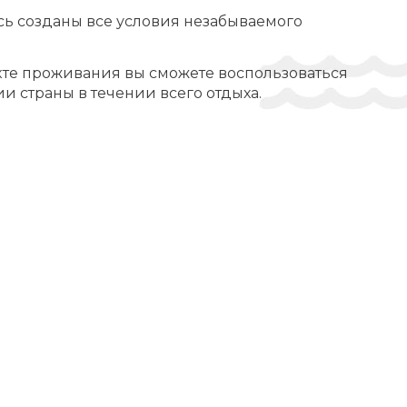
есь созданы все условия незабываемого
екте проживания вы сможете воспользоваться
и страны в течении всего отдыха.
ый персонал.
ьзоваться некоторым количеством
получить позитивные впечатления:
обствами, которые сделают ваш отдых