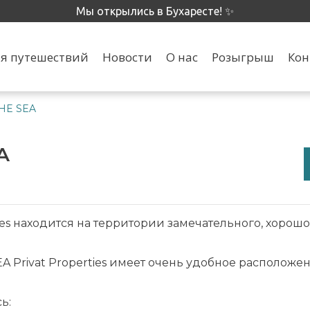
Мы открылись в Бухаресте! ✨
я путешествий
Новости
О нас
Розыгрыш
Кон
HE SEA
EA
ies находится на территории замечательного, хорош
Privat Properties имеет очень удобное расположени
ь: