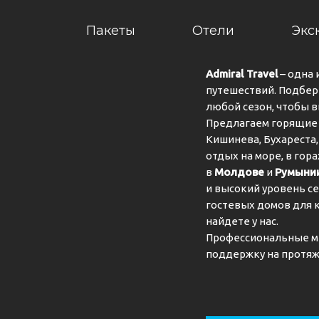
Пакеты
Отели
Экс
Admiral Travel
– одна 
путешествий. Подбер
любой сезон, чтобы 
Предлагаем горящие 
Кишинева, Бухареста,
отдых на море, в гор
в
Молдове
и
Румыни
и высокий уровень се
гостевых домов для 
найдете у нас.
Профессиональные м
поддержку на протяж