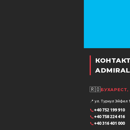
КОНТАК
ADMIRAL
🇷🇴
БУХАРЕСТ
📍
ул. Турнул Эйфел 15
📞
+40 752 199 910
📞
+40 758 224 416
📞
+40 316 401 000