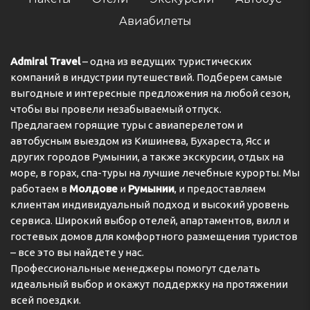
дополнительных услуг:
Авиабилеты
Время досуга это особенное время, которое в
данном месте можно провести с большой пользой и
получить позитивные впечатления:
Admiral Travel
– одна из ведущих туристических
компаний в индустрии путешествий. Подберем самые
Каждый номер в отеле SAN ANTONIO APARTMENTS
выгодные и интересные предложения на любой сезон,
Privat Properties полностью оборудован всеми
чтобы вы провели незабываемый отпуск.
удобствами, которые сделают ваш отдых
комфортным, незабываемым и неповторимым.
Предлагаем горящие туры с авиаперелетом и
автобусным выездом из Кишинева, Бухареста, Ясс и
других городов Румынии, а также экскурсии, отдых на
море, в горах, спа-туры на лучшие лечебные курорты. Мы
К УСЛУГАМ ГОСТЕЙ
работаем в
Молдове
и
Румынии
, и предоставляем
Интернет:
клиентам индивидуальный подход и высокий уровень
сервиса. Широкий выбор отелей, апартаментов, вилл и
К вашим услугам всегда беспроводной интернет -
Wi-Fi
гостевых домов для комфортного размещения туристов
– все это вы найдете у нас.
Каждый гость отеля имеет свободный доступ в
Профессиональные менеджеры помогут сделать
Интернет
идеальный выбор и окажут поддержку на протяжении
всей поездки.