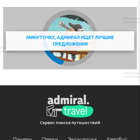
приобрести местную SIM карту и воспользоваться
интернетом на территории страны в течении всего
отдыха.
При отеле доступна частная парковка на несколько
парковочных мест, и их количество ограничено.
МИНУТОЧКУ, АДМИРАЛ ИЩЕТ ЛУЧШИЕ
ПРЕДЛОЖЕНИЯ
К услугам гостей отеля: бар в котором вы можете
приятно провести время после вечерней прогулки.
Рестораны с традиционной региональной кухней
поблизости.
Отдельный комплекс оборудован следующей
инфраструктурой: плавательный бассейн.
Открытый бассейн в отеле работает посезонно.
Отдохнуть на свежем воздухе вы всегда можете,
выйдя в сад. К вашим услугам всегда приветливый
персонал.
Путешественники, поселившиеся в отель SAN
Сервис поиска путешествий
ANTONIO APARTMENTS Privat Properties могут
воспользоваться некоторым количеством
Пакеты
Отели
Экскурсии
Автобус