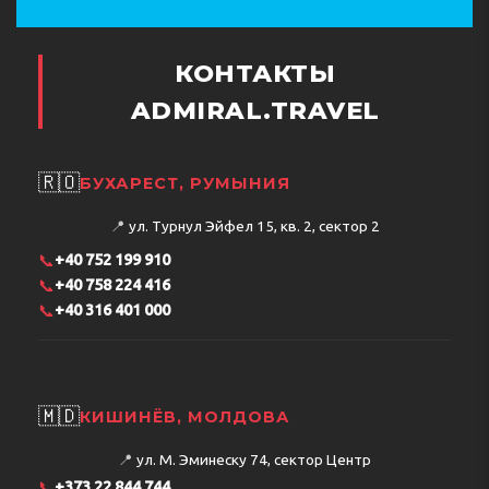
Территория отеля:
КОНТАКТЫ
Приятно провести время в воде вам позволит
ADMIRAL.TRAVEL
оборудованный здесь плавательный бассейн
Отдохнуть на свежем воздухе вы всегда можете,
выйдя в сад
🇷🇴
БУХАРЕСТ, РУМЫНИЯ
📍
ул. Турнул Эйфел 15, кв. 2, сектор 2
Дополнительные услуги и информация:
📞
+40 752 199 910
Очень хорошо здесь организован отдых для людей
📞
+40 758 224 416
с ограниченными возможностями
📞
+40 316 401 000
🇲🇩
КИШИНЁВ, МОЛДОВА
Адрес:
Palea Ethniki Odos Kissamou Chanion 27, 730 06
Kolymvari, Greece
📍
ул. М. Эминеску 74, сектор Центр
Телефон:
306980818339
📞
+373 22 844 744