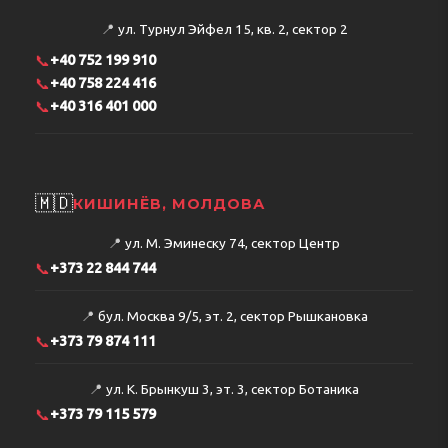
📍
ул. Турнул Эйфел 15, кв. 2, сектор 2
📞
+40 752 199 910
📞
+40 758 224 416
📞
+40 316 401 000
🇲🇩
КИШИНЁВ, МОЛДОВА
📍
ул. М. Эминеску 74, сектор Центр
📞
+373 22 844 744
📍
бул. Москва 9/5, эт. 2, сектор Рышкановка
📞
+373 79 874 111
📍
ул. К. Брынкуш 3, эт. 3, сектор Ботаника
📞
+373 79 115 579