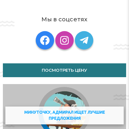
бесплатно на собственной автостоянке отеля.
Номера
Мы в соцсетях
Удобства в номерах сделают ваше пребывание в
отеле максимально комфортным. Оснащение
номеров включает WiFi. В ванных комнатах есть фен.
Copyright GIATA 2004 - 2024. Multilingual, powered by
www.giata.com for client no. 124971
Питание
ПОСМОТРЕТЬ ЦЕНУ
Можно выбрать завтрак.
Адрес:
Localita Cavizzana 26A, 38022 Cavizzana, Italy
Телефон:
390463900222
МИНУТОЧКУ, АДМИРАЛ ИЩЕТ ЛУЧШИЕ
ПРЕДЛОЖЕНИЯ