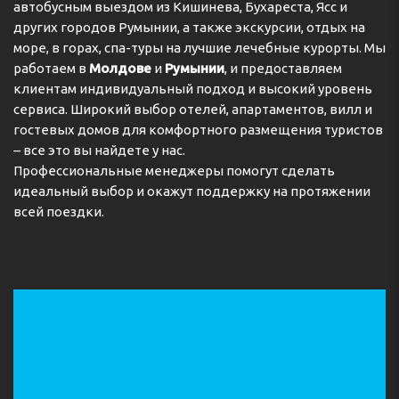
автобусным выездом из Кишинева, Бухареста, Ясс и
прохладительными напитками. Разнообразная
других городов Румынии, а также экскурсии, отдых на
спортивная программа включает катание на
велосипеде / горном велосипеде, теннис, мини-
море, в горах, спа-туры на лучшие лечебные курорты. Мы
гольф и верховую езду. Благодаря своему
работаем в
Молдове
и
Румынии
, и предоставляем
расположению отель прекрасно подходит для
клиентам индивидуальный подход и высокий уровень
любителей лыжного спорта. К вашим услугам
сервиса. Широкий выбор отелей, апартаментов, вилл и
фитнес-студия, настольный теннис и бильярд.
гостевых домов для комфортного размещения туристов
Восстановить силы помогут услуги велнес-центра, в
– все это вы найдете у нас.
том числе спа-процедуры, сауна, парная, хамам,
Профессиональные менеджеры помогут сделать
массаж и солярий, а за дополнительную плату еще и
идеальный выбор и окажут поддержку на протяжении
салон красоты. Copyright GIATA 2004 - 2024.
всей поездки.
Multilingual, powered by www.giata.com for client no.
124971
Питание
Гости могут забронировать полупансион. Возможно
многоразовое питание: завтрак, обед и ужин. Меню
включает диетические блюда и блюда для детей.
Можно заказать специальные формы питания.
Адрес:
Andreas-Hofer-Straße 8, 39028 Schlanders,