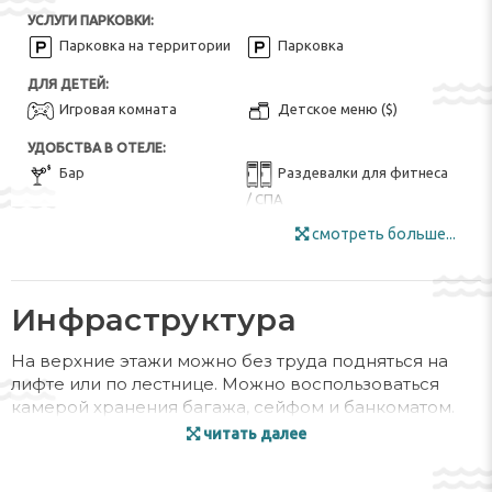
УСЛУГИ ПАРКОВКИ:
Парковка на территории
Парковка
ДЛЯ ДЕТЕЙ:
Игровая комната
Детское меню ($)
УДОБСТВА В ОТЕЛЕ:
Бар
Раздевалки для фитнеса
/ СПА
Сад
Интернет
смотреть больше...
Камера хранения
Мебель для улицы
Лыжный гардероб
Инфраструктура
Зона для курения
Специальное
диетическое меню (по
На верхние этажи можно без труда подняться на
запросу)
лифте или по лестнице. Можно воспользоваться
камерой хранения багажа, сейфом и банкоматом.
Солнечная терраса
Солнечные зонты
WiFi в общественных зонах позволит гостям быть в
читать далее
Туристическое бюро
Wi-Fi на всей территории
курсе событий. Сотрудники туристического бюро с
удовольствием помогут вам при организации туров
Wi-Fi