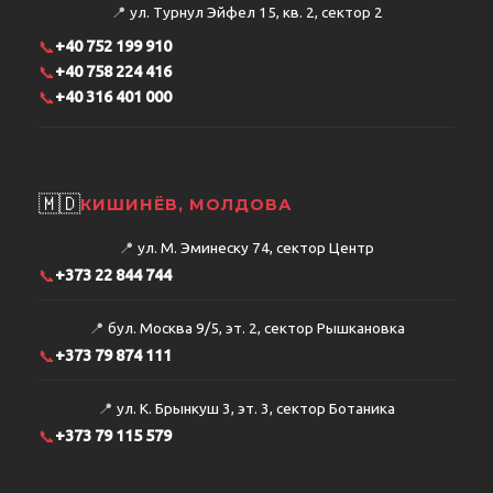
📍
ул. Турнул Эйфел 15, кв. 2, сектор 2
📞
+40 752 199 910
📞
+40 758 224 416
📞
+40 316 401 000
🇲🇩
КИШИНЁВ, МОЛДОВА
📍
ул. М. Эминеску 74, сектор Центр
📞
+373 22 844 744
📍
бул. Москва 9/5, эт. 2, сектор Рышкановка
📞
+373 79 874 111
📍
ул. К. Брынкуш 3, эт. 3, сектор Ботаника
📞
+373 79 115 579