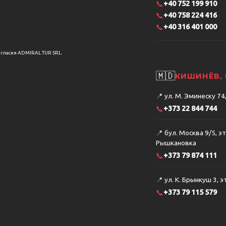
📞
+40 752 199 910
📞
+40 758 224 416
📞
+40 316 401 000
огласия ADMIRAL TUR SRL.
🇲🇩
КИШИНЁВ,
📍
ул. М. Эминеску 74
📞
+373 22 844 744
📍
бул. Москва 9/5, эт
Рышкановка
📞
+373 79 874 111
📍
ул. К. Брынкуш 3, э
📞
+373 79 115 579