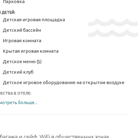
Парковка
 ДЕТЕЙ:
Детская игровая площадка
Детский бассейн
Игровая комната
Крытая игровая комната
Детское меню ($)
Детский клуб
Детское игровое оборудование на открытом воздухе
БСТВА В ОТЕЛЕ:
Бар
мотреть больше...
Раздевалки для фитнеса / СПА
Сад
Интернет
багажа и сейф. WiFi в общественных зонах