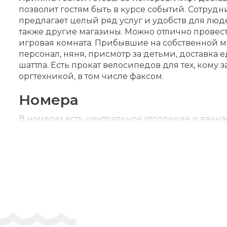
позволит гостям быть в курсе событий. Сотруд
предлагает целый ряд услуг и удобств для люд
также другие магазины. Можно отлично провест
игровая комната. Прибывшие на собственной м
персонал, няня, присмотр за детьми, доставка 
шаттла. Есть прокат велосипедов для тех, кому
оргтехникой, в том числе факсом.
Номера
В номерах есть центральное отопление и ванная
пользоваться сейфом и мини-баром. К вашим услу
гарантируют современный уровень комфорта. В
оснащены душем и ванной. Имеется фен. По же
Спорт и развлечения
В жаркие дни стоит освежиться в открытом басс
кто предпочитает активный отдых, отель предл
расположению отель прекрасно подходит для л