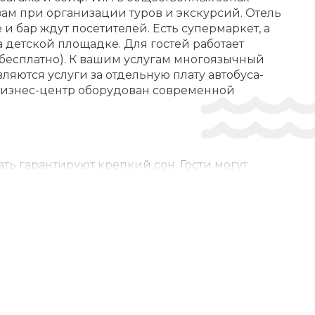
Минимаркет
вам при организации туров и экскурсий. Отель
и бар ждут посетителей. Есть супермаркет, а
Лыжный гардероб
 детской площадке. Для гостей работает
бесплатно). К вашим услугам многоязычный
Специальное диетическое меню (по запросу)
ляются услуги за отдельную плату автобуса-
Коляски
. Бизнес-центр оборудован современной
Солнечная терраса
Wi-Fi
ВЛЕЧЕНИЯ И СПОРТ:
ть гарантируют крепкий сон. Гости могут
Езда на велосипеде
ернет, телефон, телевизор и WiFi (бесплатно),
нные для кресел-колясок. Ванные комнаты
Анимационный персонал
 для некурящих.
Вечерние развлечения ($)
Оборудование для фитнеса
Курсы гольфа ($)
ной террасе есть удобные шезлонги. Для тех,
мини-гольф и верховую езду. Благодаря своему
Пеший туризм ($)
студия, настольный теннис и курс аэробики.