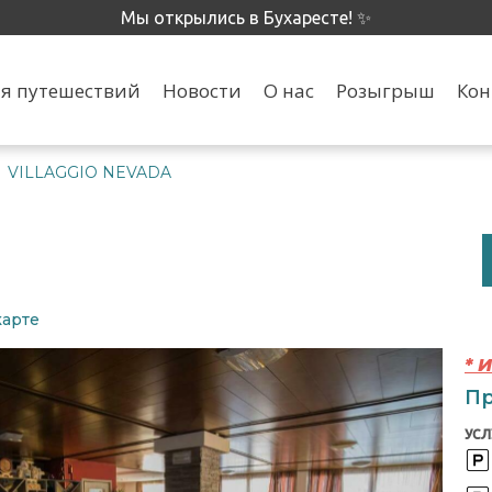
Мы открылись в Бухаресте! ✨
я путешествий
Новости
О нас
Розыгрыш
Кон
VILLAGGIO NEVADA
>
карте
* 
Пр
УСЛ