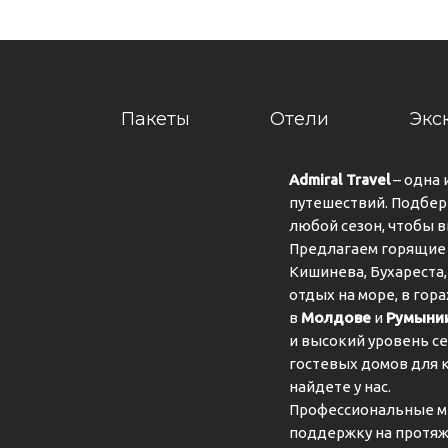
УДО
Пакеты
Отели
Экс
Admiral Travel
– одна 
путешествий. Подбер
УСЛ
любой сезон, чтобы 
Предлагаем горящие 
Кишинева, Бухареста,
отдых на море, в гор
СЕР
в
Молдове
и
Румыни
и высокий уровень се
гостевых домов для 
найдете у нас.
Профессиональные м
поддержку на протяж