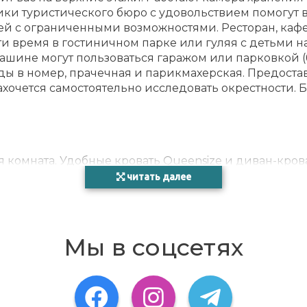
ники туристического бюро с удовольствием помогут 
ей с ограниченными возможностями. Ресторан, кафе 
и время в гостиничном парке или гуляя с детьми на
ашине могут пользоваться гаражом или парковкой (
еды в номер, прачечная и парикмахерская. Предостав
 захочется самостоятельно исследовать окрестности
РАЗ
 комната. Удобные кровать Queensize и диван-крова
гам утюг для брюк. Такие удобства, как доступ в инт
читать далее
ы также можете забронировать номера, адаптирова
ланию размещение в семейных номерах и в номерах
Мы в соцсетях
ейне, а в прохладные поплавать в крытом. На солнеч
агает катание на велосипеде / горном велосипеде, 
юбителей лыжного спорта. К вашим услугам фитнес-