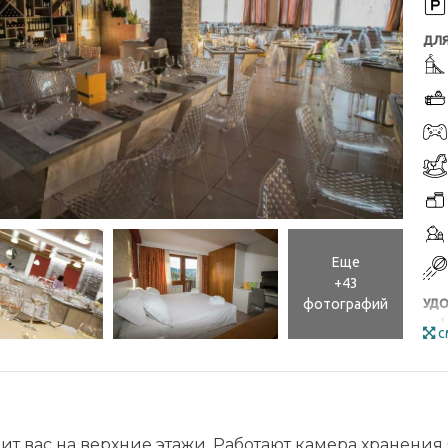
ДЛЯ
Еще
+43
фотографий
УДО
с
ит вас на верхние этажи. Работают камера хранения 