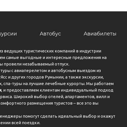
Солярий
Спа
БСТВА В НОМЕРЕ:
Ежедневная уборка
курсии
Автобус
Авиабилеты
Отопление
Сейф
из ведущих туристических компаний в индустрии
ем самые выгодные и интересные предложения на
ОВИЯ ДЛЯ ГОСТЕЙ С ОГРАНИЧЕННЫМИ ВОЗМОЖНОСТЯМИ:
вы провели незабываемый отпуск.
Номера для инвалидов
туры с авиаперелетом и автобусным выездом из
Лифт (ы)
 Ясс и других городов Румынии, а также экскурсии,
ах, спа-туры на лучшие лечебные курорты. Мы работаем
ВИС В ОТЕЛЕ:
и
, и предоставляем клиентам индивидуальный подход
Упакованные ланчи
рвиса. Широкий выбор отелей, апартаментов, вилл и
комфортного размещения туристов – все это вы
енеджеры помогут сделать идеальный выбор и окажут
ении всей поездки.