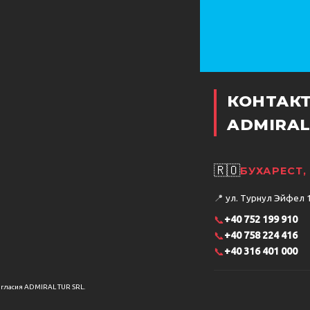
КОНТАК
ADMIRAL
🇷🇴
БУХАРЕСТ
📍
ул. Турнул Эйфел 15
📞
+40 752 199 910
📞
+40 758 224 416
📞
+40 316 401 000
огласия ADMIRAL TUR SRL.