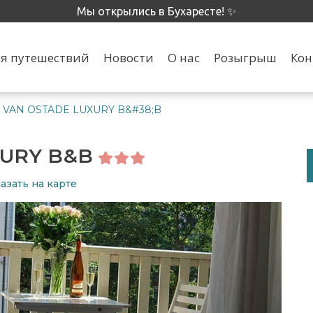
Мы открылись в Бухаресте! ✨
я путешествий
Новости
О нас
Розыгрыш
Кон
 VAN OSTADE LUXURY B&#38;B
XURY B&B
азать на карте