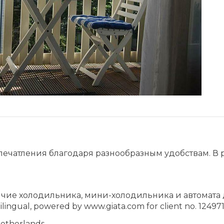
печатления благодаря разнообразным удобствам. В 
чие холодильника, мини-холодильника и автомата д
ilingual, powered by www.giata.com for client no. 12497
Netherlands