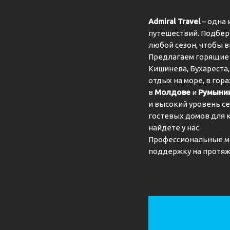
Admiral Travel
– одна 
путешествий. Подбер
любой сезон, чтобы 
Предлагаем горящие 
Кишинева, Бухареста,
отдых на море, в гор
в
Молдове
и
Румыни
и высокий уровень се
гостевых домов для 
найдете у нас.
Профессиональные м
поддержку на протяж