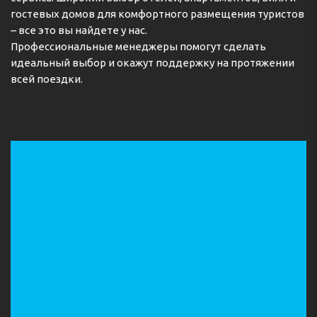
гостевых домов для комфортного размещения туристов
Телефон:
31204284244
– все это вы найдете у нас.
Профессиональные менеджеры помогут сделать
идеальный выбор и окажут поддержку на протяжении
всей поездки.