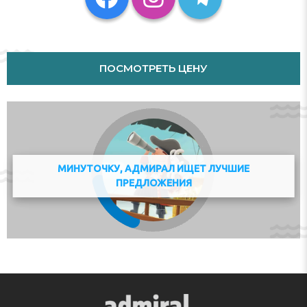
km / 0.2 mi Holland Casino - 0.3 km / 0.2 mi DeLaMar
Theater - 0.3 km / 0.2 mi Melkweg - 0.3 km / 0.2 mi P.C.
Hooftstraat - 0.6 km / 0.3 mi Rijksmuseum - 0.6 km / 0.4
mi Vondelpark - 0.7 km / 0.4 mi The 9 Streets - 0.7 km /
0.5 mi Diamond Museum Amsterdam - 0.7 km / 0.5 mi
ПОСМОТРЕТЬ ЦЕНУ
Moco Museum - 0.8 km / 0.5 mi University of
Amsterdam - 0.8 km / 0.5 mi Flower Market - 0.8 km /
0.5 mi Museum Square - 0.8 km / 0.5 mi Muntplein - 0.9
km / 0.5 mi The preferred airport for Amsterdam Hostel
Leidseplein is Amsterdam (AMS-Schiphol) - 15.5 km / 9.6
mi
МИНУТОЧКУ, АДМИРАЛ ИЩЕТ ЛУЧШИЕ
ПРЕДЛОЖЕНИЯ
Location
With a stay at Amsterdam Hostel Leidseplein, you'll be
centrally located in Amsterdam, steps from Leidseplein
and 8 minutes by foot from Rijksmuseum. This hostel is
0.4 mi (0.7 km) from Vondelpark and 0.5 mi (0.8 km)
from Flower Market.