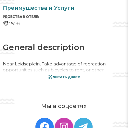
Преимущества и Услуги
УДОБСТВА В ОТЕЛЕ:
Wi-Fi
General description
Near Leidseplein, Take advantage of recreation
opportunities such as bicycles to rent, or other
amenities including complimentary wireless Internet
читать далее
access and tour/ticket assistance., This property does
not have a Netherlands Tourist Board rating. For the
benefit of our customers, we have provided a rating
based on our rating system., Featured amenities include
Мы в соцсетях
a 24-hour front desk and luggage storage. A roundtrip
airport shuttle is provided for a surcharge (available 24
hours)., Distances are displayed to the nearest 0.1 mile
and kilometer. Leidseplein - 0.1 km / 0.1 mi Paradiso - 0.3