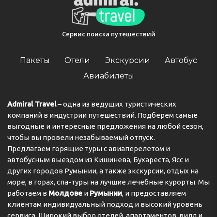
Rooms
Сервис поиска путешествий
Пакеты
Отели
Экскурсии
Автобус
Make yourself at home in one of the 14 guestrooms.
Prepare your meals in the shared/communal kitchen.
Авиабилеты
Complimentary wireless Internet access is available to
keep you connected.
Admiral Travel
– одна из ведущих туристических
компаний в индустрии путешествий. Подберем самые
выгодные и интересные предложения на любой сезон,
Restaurant
чтобы вы провели незабываемый отпуск.
Предлагаем горящие туры с авиаперелетом и
Quench your thirst with your favorite drink at the
автобусным выездом из Кишинева, Бухареста, Ясс и
bar/lounge. A complimentary breakfast is included.
других городов Румынии, а также экскурсии, отдых на
море, в горах, спа-туры на лучшие лечебные курорты. Мы
работаем в
Молдове
и
Румынии
, и предоставляем
Адрес:
Korte Leidsewarsstraat 79, - 1017 Pw,
клиентам индивидуальный подход и высокий уровень
Amsterdam, Netherlands
сервиса. Широкий выбор отелей, апартаментов, вилл и