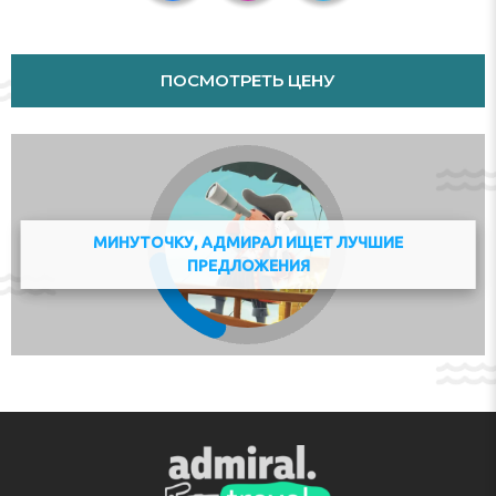
Sports/Entertainment
ПОСМОТРЕТЬ ЦЕНУ
An entertainment programme is offered for children. Copyright
GIATA 2004 - 2017. Multilingual, powered by www.giata.com for
client no. 125125
Meals
Bed and breakfast is bookable.
МИНУТОЧКУ, АДМИРАЛ ИЩЕТ ЛУЧШИЕ
Адрес:
Korsjespoortsteeg 3, 1015 AP Amsterdam,
ПРЕДЛОЖЕНИЯ
Netherlands
Телефон:
+31629623499