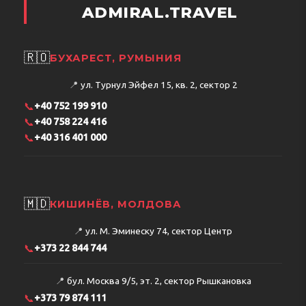
ADMIRAL.TRAVEL
🇷🇴
БУХАРЕСТ, РУМЫНИЯ
📍
ул. Турнул Эйфел 15, кв. 2, сектор 2
📞
+40 752 199 910
📞
+40 758 224 416
📞
+40 316 401 000
🇲🇩
КИШИНЁВ, МОЛДОВА
📍
ул. М. Эминеску 74, сектор Центр
📞
+373 22 844 744
📍
бул. Москва 9/5, эт. 2, сектор Рышкановка
📞
+373 79 874 111