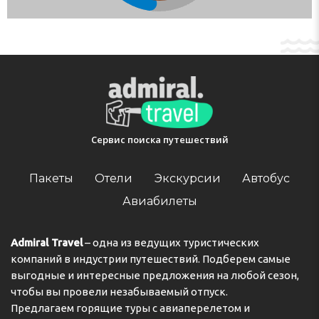
contact details provided in your confirmation. Guests are
required to show a photo identification and credit card
upon check-in. Please note that all Special Requests are
subject to availability and additional charges may apply.
This property will not accommodate hen, stag or similar
parties. Managed by a private host
Check-in from 15:00 to 00:00
Check-out from 07:00 to 11:00
Сервис поиска путешествий
Адрес:
Avenida de la Playa, 4, 35138, Mogán, Spain
Телефон:
Пакеты
Отели
Экскурсии
Автобус
Авиабилеты
Admiral Travel
– одна из ведущих туристических
компаний в индустрии путешествий. Подберем самые
выгодные и интересные предложения на любой сезон,
чтобы вы провели незабываемый отпуск.
Предлагаем горящие туры с авиаперелетом и