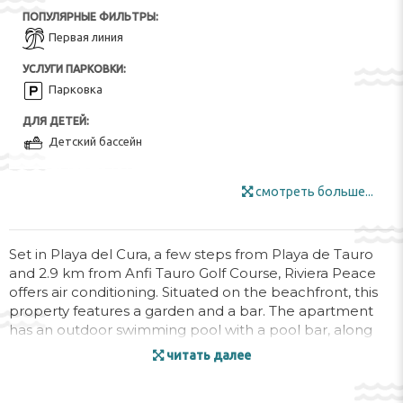
ПОПУЛЯРНЫЕ ФИЛЬТРЫ:
Первая линия
УСЛУГИ ПАРКОВКИ:
Парковка
ДЛЯ ДЕТЕЙ:
Детский бассейн
УДОБСТВА В ОТЕЛЕ:
смотреть больше...
Бар
Ресторан-буфет
Фрукты
Сад
Интернет
Мебель для улицы
Set in Playa del Cura, a few steps from Playa de Tauro
and 2.9 km from Anfi Tauro Golf Course, Riviera Peace
Зона для курения
Закусочный бар
offers air conditioning. Situated on the beachfront, this
Солнечная терраса
Солнечные зонты
property features a garden and a bar. The apartment
has an outdoor swimming pool with a pool bar, along
Wi-Fi
with public bath and free WiFi.
читать далее
РАЗВЛЕЧЕНИЯ И СПОРТ:
Бильярд
Вечерние развлечения ($)
The apartment has 1 bedroom, 1 bathroom, bed linen,