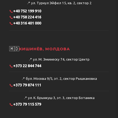
📍
ул. Турнул Эйфел 15, кв. 2, сектор 2
📞
+40 752 199 910
📞
+40 758 224 416
📞
+40 316 401 000
🇲🇩
КИШИНЁВ, МОЛДОВА
📍
ул. М. Эминеску 74, сектор Центр
📞
+373 22 844 744
📍
бул. Москва 9/5, эт. 2, сектор Рышкановка
📞
+373 79 874 111
📍
ул. К. Брынкуш 3, эт. 3, сектор Ботаника
📞
+373 79 115 579