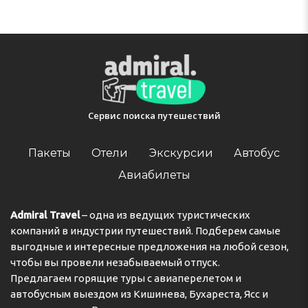
Express, VISA and MasterCard.
Адрес:
Avenida del Guincho s/n, Urbanizacion Morro
del Guincho, 35138 Mogan, Las Palmas, Gran Canaria,
Spain
Телефон:
+34928726850
Сервис поиска путешествий
Пакеты
Отели
Экскурсии
Автобус
Авиабилеты
Admiral Travel
– одна из ведущих туристических
компаний в индустрии путешествий. Подберем самые
выгодные и интересные предложения на любой сезон,
чтобы вы провели незабываемый отпуск.
Предлагаем горящие туры с авиаперелетом и
автобусным выездом из Кишинева, Бухареста, Ясс и