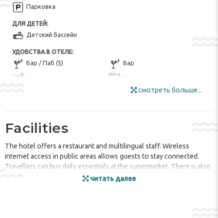
Парковка
ДЛЯ ДЕТЕЙ:
Детский бассейн
УДОБСТВА В ОТЕЛЕ:
Бар / Паб ($)
Бар
Открытая солнечная
Солнечная терраса
веранда
смотреть больше...
Супермаркет
РАЗВЛЕЧЕНИЯ И СПОРТ:
Прокат велосипедов ($)
Facilities
БАССЕЙН:
The hotel offers a restaurant and multilingual staff. Wireless
Открытый бассейн
Бассейн
internet access in public areas allows guests to stay connected.
Travellers can buy daily essentials at the supermarket. There is also
УДОБСТВА В НОМЕРЕ:
a garden.
Кондиционер
Ванная комната
читать далее
Фен
Кухня
Rooms
Душ
Rooms feature air conditioning, a kitchen and a bathroom. For