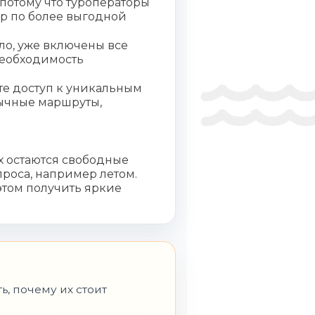
потому что туроператоры
ур по более выгодной
ло, уже включены все
необходимость
те доступ к уникальным
ычные маршруты,
х остаются свободные
роса, например летом.
этом получить яркие
ь, почему их стоит