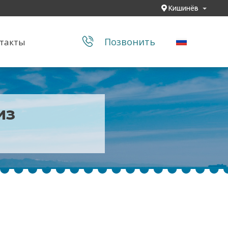
Кишинёв
Позвонить
такты
из