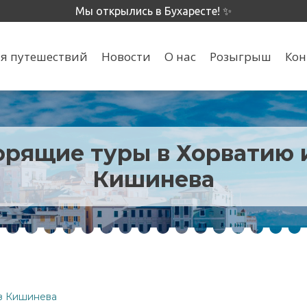
Мы открылись в Бухаресте! ✨
я путешествий
Новости
О нас
Розыгрыш
Кон
орящие туры в Хорватию 
Кишинева
из Кишинева