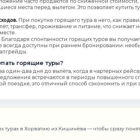
ожения часто продаются по сниженной стоимости, 
шиеся места перед вылетом. Это позволяет купить т
сходов.
При покупке горящего тура в него, как прави
лёт, трансфер, проживание и питание, что снижает 
месте.
.
Благодаря спонтанности горящих туров вы получае
е всегда доступны при раннем бронировании: необ
 апгрейды.
упать горящие туры?
а один-два дня до вылёта, когда в чартерных рейса
предложения встречаются в периоды повышенного сп
ой поездке, это отличный способ сэкономить и при 
х турах в Хорватию из Кишинёва — чтобы сразу понят