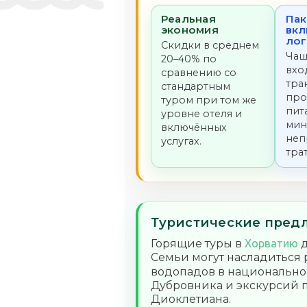
Реальная
Пак
экономия
вкл
лог
Скидки в среднем
Чащ
20–40% по
вхо
сравнению со
тра
стандартным
про
туром при том же
пит
уровне отеля и
мин
включённых
неп
услугах.
трат
Туристические предл
Горящие туры в
Хорватию
д
Семьи могут насладиться
водопадов в национальн
Дубровника и экскурсий 
Диоклетиана.