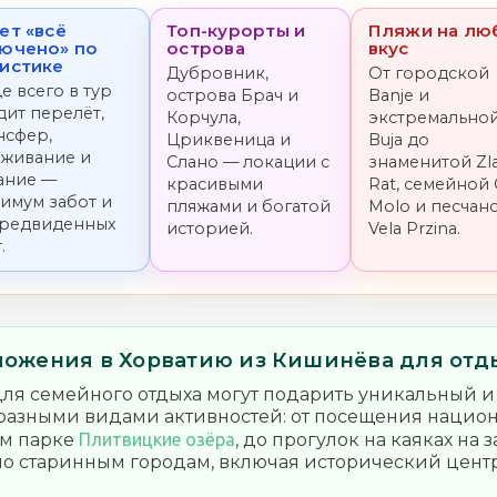
ет «всё
Топ-курорты и
Пляжи на лю
ючено» по
острова
вкус
истике
Дубровник,
От городской
е всего в тур
острова Брач и
Banje и
дит перелёт,
Корчула,
экстремально
нсфер,
Цриквеница и
Buja до
живание и
Слано — локации с
знаменитой Zla
ание —
красивыми
Rat, семейной 
имум забот и
пляжами и богатой
Molo и песчан
редвиденных
историей.
Vela Przina.
.
ожения в Хорватию из Кишинёва для отд
ля семейного отдыха могут подарить уникальный и
 разными видами активностей: от посещения нацио
ом парке
Плитвицкие озёра
, до прогулок на каяках на 
по старинным городам, включая исторический цент