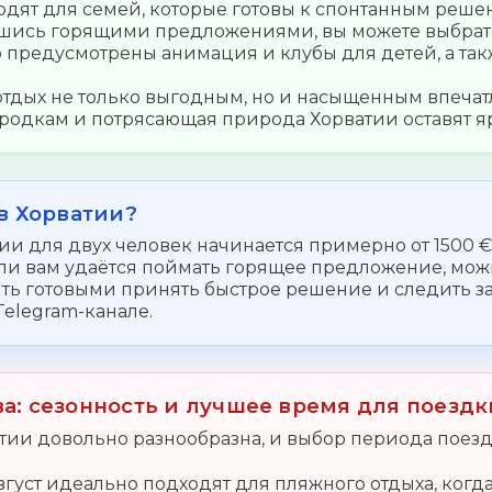
одят для семей, которые готовы к спонтанным реш
шись горящими предложениями, вы можете выбрать
то предусмотрены анимация и клубы для детей, а та
 отдых не только выгодным, но и насыщенным впеч
родкам и потрясающая природа Хорватии оставят я
в Хорватии?
ии для двух человек начинается примерно от 1500 €
ли вам удаётся поймать горящее предложение, мож
ыть готовыми принять быстрое решение и следить 
Telegram-канале.
а: сезонность и лучшее время для поездк
атии довольно разнообразна, и выбор периода поезд
вгуст идеально подходят для пляжного отдыха, когда