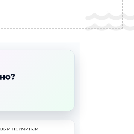
дно?
евым причинам: