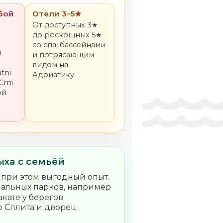
бой
Отели 3–5★
От доступных 3★
до роскошных 5★
со спа, бассейнами
й
и потрясающим
видом на
tni
Адриатику.
Crni
ой
ыха с семьёй
 при этом выгодный опыт.
нальных парков, например
закате у берегов
р Сплита и дворец