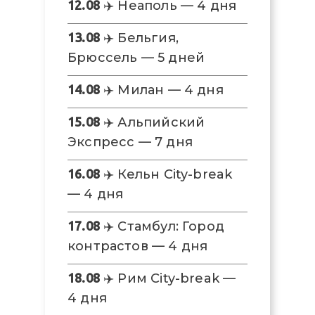
12.08
✈️ Неаполь — 4 дня
13.08
✈️ Бельгия,
Брюссель — 5 дней
14.08
✈️ Милан — 4 дня
15.08
✈️ Альпийский
Экспресс — 7 дня
16.08
✈️ Кельн City-break
— 4 дня
17.08
✈️ Стамбул: Город
контрастов — 4 дня
18.08
✈️ Рим City-break —
4 дня