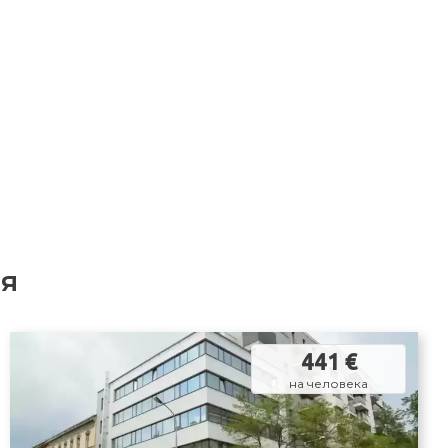
я
441 €
на человека