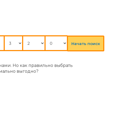
Ночи
Взрослые
Дети
Начать поиск
нами. Но как правильно выбрать
симально выгодно?