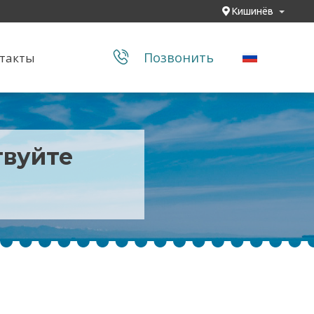
Кишинёв
Позвонить
такты
твуйте