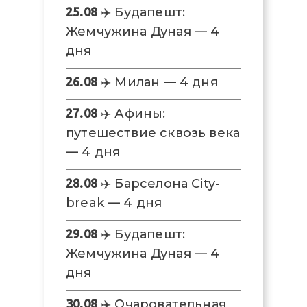
25.08
✈️ Будапешт:
Жемчужина Дуная — 4
дня
26.08
✈️ Милан — 4 дня
27.08
✈️ Афины:
путешествие сквозь века
— 4 дня
28.08
✈️ Барселона City-
break — 4 дня
29.08
✈️ Будапешт:
Жемчужина Дуная — 4
дня
30.08
✈️ Очаровательная