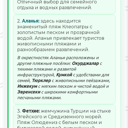
Отличный выбор для семейного
отдыха и водных развлечений.
2.
Аланья:
здесь находится
знаменитый пляж Клеопатры с
золотистым песком и прозрачной
водой. Аланья привлекает туристов
живописными пляжами и
разнообразием развлечений.
В окрестностях Аланьи расположены и
другие пляжные посёлки:
Окурджалар
с
тихими пляжами и развитой
инфраструктурой,
Кумкой
с удобствами для
семей,
Тюрклер
с живописными пейзажами,
Инжекум
с мягким песком и чистой водой и
Эвренсеки
с широкими комфортными
песчаными пляжами.
3.
Фетхие:
жемчужина Турции на стыке
Эгейского и Средиземного морей.
Пляж Олюдениз с белым песком и