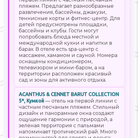
пляжем. Предлагает разнообразные
развлечения, бассейны, джакузи,
теннисные корты и фитнес-центр. Для
детей предусмотрены площадки,
бассейны и клубы. Гости могут
попробовать блюда местной и
международной кухни и напитки в
барах. В отеле есть spa-центр с
массажем, хамамом и сауной. Номера
оснащены кондиционером,
телевизором и мини-баром, а на
территории расположен красивый
сад и зоны для активного отдыха.
ACANTHUS & CENNET BARUT COLLECTION
5*, Кумкой
— отель на первой линии с
частным песчаным пляжем. Стильный
дизайн и панорамные окна создают
ощущение гармонии с природой, а
зелёная территория с пальмами
напоминает тропический рай. Много
возможностей для спорта и досуга: