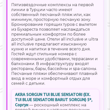
Пятизвёздочные комплексы на первой
линии в Турции часто имеют
собственный песчаный пляж или, как
минимум, просторную песчаную зону.
Бронирование горящих туров с вылетом
из Бухареста позволяет наслаждаться
премиальным комфортом по более
доступной цене. Отели all inclusive и ultra
all inclusive предлагают изысканную
кухню и напитки в течение всего дня.
Гостей ждут стильные номера с
современными удобствами, террасами и
балконами. В инфраструктуру входят
рестораны, бары, бассейны и spa-салоны.
Песчаные пляжи обеспечивают плавный
вход в море и комфортный отдых для
семей с детьми.
AKRA SORGUN TUI BLUE SENSATORI (EX.
TUI BLUE SENSATORI BARUT SORGUN) 5*,
Соргун
— роскошный комплекс на
первой линии с частным песчаным