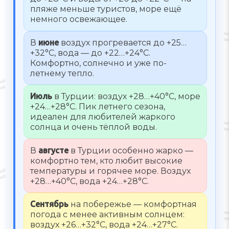
пляже меньше туристов, море ещё
немного освежающее.
В
июне
воздух прогревается до +25…
+32°C, вода — до +22…+24°C.
Комфортно, солнечно и уже по-
летнему тепло.
Июль
в Турции: воздух +28…+40°C, море
+24…+28°C. Пик летнего сезона,
идеален для любителей жаркого
солнца и очень тёплой воды.
В
августе
в Турции особенно жарко —
комфортно тем, кто любит высокие
температуры и горячее море. Воздух
+28…+40°C, вода +24…+28°C.
Сентябрь
на побережье — комфортная
погода с менее активным солнцем:
воздух +26…+32°C, вода +24…+27°C.