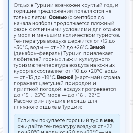
Отдых в Турции возможен круглый год, и
горящие предложения появляются не
только летом.
Осенью
(с сентября до
начала ноября) продолжается пляжный
сезон с отличными условиями для отдыха
у моря и меньшим количеством туристов.
Температура воздуха держится от +15 до
+30°C, воды — от +22 до +26°C.
Зимой
(декабрь–февраль) Турция привлекает
любителей горных лыж и культурного
туризма: температура воздуха на южных
курортах составляет от +10 до +20°C, воды
— от +15 до +18°C.
Весной
(март–май) страна
поражает цветущей природой и
приятной погодой: воздух прогревается
до +15…+25°C, море — до +16…+22°C.
Рассмотрим лучшие месяцы для
пляжного отдыха в Турции:
Если вы покупаете горящий тур в
мае
,
ожидайте температуру воздуха от +22
до +28°C и воды от +20 до +22°C — на