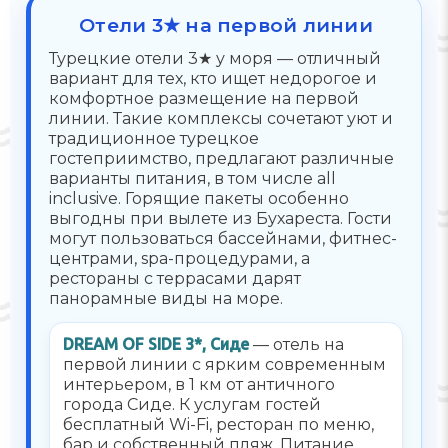
Отели 3★ на первой линии
Турецкие отели 3★ у моря — отличный
вариант для тех, кто ищет недорогое и
комфортное размещение на первой
линии. Такие комплексы сочетают уют и
традиционное турецкое
гостеприимство, предлагают различные
варианты питания, в том числе all
inclusive. Горящие пакеты особенно
выгодны при вылете из Бухареста. Гости
могут пользоваться бассейнами, фитнес-
центрами, spa-процедурами, а
рестораны с террасами дарят
панорамные виды на море.
DREAM OF SIDE 3*, Сиде
— отель на
первой линии с ярким современным
интерьером, в 1 км от античного
города Сиде. К услугам гостей
бесплатный Wi-Fi, ресторан по меню,
бар и собственный пляж. Питание