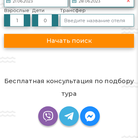
✕
ОБРАТНО
Взрослые
Дети
Трансфер
▾
▴
▾
▾
▴
▴
Начать поиск
Нет данных для отображения!
Бесплатная консультация по подбору
тура