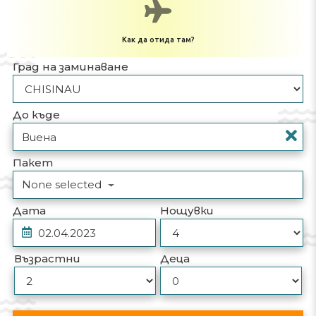
Как да отида там?
Град на заминаване
До къде
Пакет
None selected
Дата
Нощувки
Възрастни
Деца