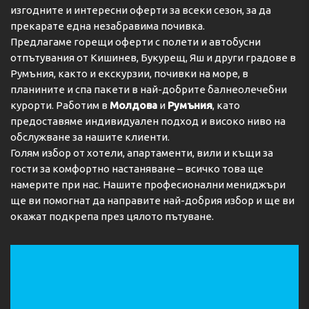
изгодните и интересни оферти за всеки сезон, за да
прекарате една незабравима почивка.
Предлагаме горещи оферти с полети и автобусни
отпътувания от Кишинев, Букурещ, Яш и други градове в
Румъния, както и екскурзии, почивки на море, в
планините и спа пакети в най-добрите балнеолечебни
курорти. Работим в
Молдова
и
Румъния
, като
предоставяме индивидуален подход и високо ниво на
обслужване за нашите клиенти.
Голям избор от хотели, апартаменти, вили и къщи за
гости за комфортно настаняване – всичко това ще
намерите при нас. Нашите професионални мениджъри
ще ви помогнат да направите най-добрия избор и ще ви
окажат подкрепа през цялото пътуване.