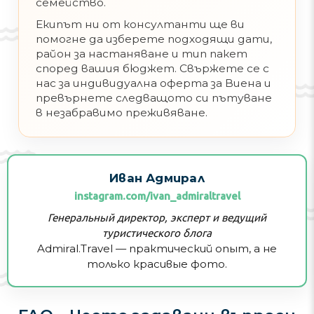
семейство.
Екипът ни от консултанти ще ви
помогне да изберете подходящи дати,
район за настаняване и тип пакет
според вашия бюджет. Свържете се с
нас за индивидуална оферта за Виена и
превърнете следващото си пътуване
в незабравимо преживяване.
Иван Адмирал
instagram.com/ivan_admiraltravel
Генеральный директор, эксперт и ведущий
туристического блога
Admiral.Travel — практический опыт, а не
только красивые фото.