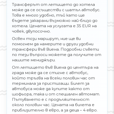
Трансферът от летището до хотела
може да се осъществи с шатъл автобус.
Това е много удобно, тъй като ще
бъдете закарани възможно най-близо до
хотела. Цената на услугата е 35 EUR на
човек, двупосочно.
Освен този маршрут, ние ще ви
помогнем да намерите и други удобни
трансфери във Виена. Подробни съвети
по тези въпроси можете да получите от
нашите мениджъри.
От летището във Виена до центъра на
града може да се стигне с автобус,
който тръгва на всеки половин час от
терминала за пристигащи. Билет за
автобуса може да купите както от
шофьора, така и от специален автомат.
Пътуването е с продължителност
около половин час. Цената на билета е
приблизително 8 евро, а за деца – 4 евро.