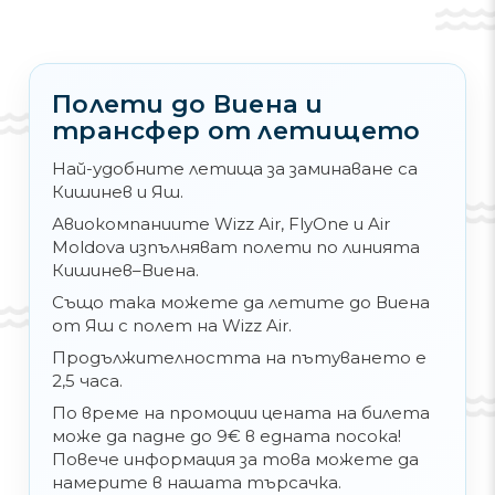
възможността да посетите комплекса,
състоящ се от двореца и парка
Хофбург
, който съчетава сгради от
различни епохи и е изпълнен в различни
Полети до Виена и
стилове. Общо в този комплекс има
трансфер от летището
деветнадесет дворци и осемнадесет
постройки от други типове.
Най-удобните летища за заминаване са
Кишинев и Яш.
Авиокомпаниите Wizz Air, FlyOne и Air
Moldova изпълняват полети по линията
Разбира се, във Виена има много
Кишинев–Виена.
интересни музеи, които трябва да
Също така можете да летите до Виена
посетите. Сред тях са
от Яш с полет на Wizz Air.
Императорските апартаменти
,
музеят Сиси
,
Музеят на среброто
,
Продължителността на пътуването е
Съкровищницата на Хофбург
.
2,5 часа.
Препоръчваме ви да посетите и
По време на промоции цената на билета
Музейния квартал
.
може да падне до 9€ в едната посока!
Повече информация за това можете да
намерите в нашата търсачка.