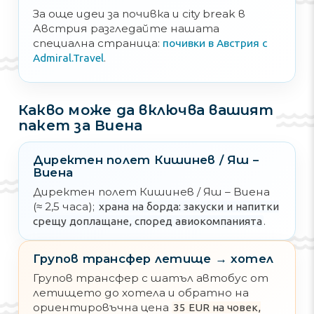
За още идеи за почивка и city break в
Австрия разгледайте нашата
специална страница:
почивки в Австрия с
.
Admiral.Travel
Какво може да включва вашият
пакет за Виена
Директен полет Кишинев / Яш –
Виена
Директен полет Кишинев / Яш – Виена
(≈ 2,5 часа);
храна на борда: закуски и напитки
.
срещу доплащане, според авиокомпанията
Групов трансфер летище → хотел
Групов трансфер с шатъл автобус от
летището до хотела и обратно на
ориентировъчна цена
35 EUR на човек,