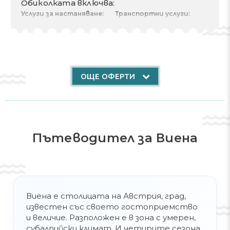
Обиколката включва:
Услуги за настаняване:
Транспортни услуги:
Double Room
Самолет
Разходи за 2 Възрастни
Тръгване там
Вид хранене
08.08.2026
брой нощувки 3
Отпътуване обратно
Чекиране 08.08.2026
11.08.2026
Изгонване 11.08.2026
Трансфери private
ОЩЕ ОФЕРТИ
Други услуги:
Трансфер
Застраховка
Free excursion
Пътеводител за Виена
Виена е столицата на Австрия, град,
известен със своето гостоприемство
и величие. Разположен е в зона с умерен,
субалпийски климат. И четирите сезона