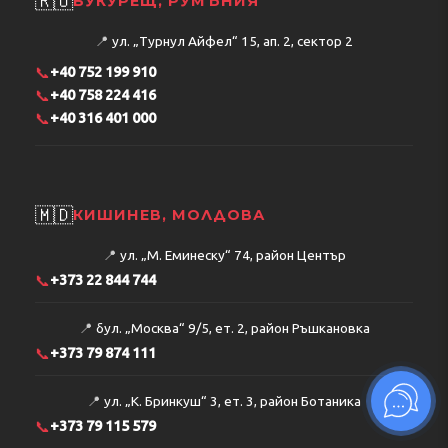
🇷🇴
БУКУРЕЩ, РУМЪНИЯ
📍
ул. „Турнул Айфел“ 15, ап. 2, сектор 2
📞
+40 752 199 910
📞
+40 758 224 416
📞
+40 316 401 000
🇲🇩
КИШИНЕВ, МОЛДОВА
📍
ул. „М. Еминеску“ 74, район Център
📞
+373 22 844 744
📍
бул. „Москва“ 9/5, ет. 2, район Ръшкановка
📞
+373 79 874 111
📍
ул. „К. Бринкуш“ 3, ет. 3, район Ботаника
📞
+373 79 115 579