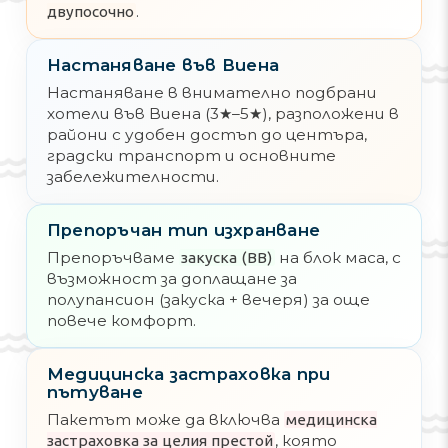
.
двупосочно
Настаняване във Виена
Настаняване в внимателно подбрани
хотели във Виена (3★–5★), разположени в
райони с удобен достъп до центъра,
градски транспорт и основните
забележителности.
Препоръчан тип изхранване
Препоръчваме
на блок маса, с
закуска (BB)
възможност за доплащане за
полупансион (закуска + вечеря) за още
повече комфорт.
Медицинска застраховка при
пътуване
Пакетът може да включва
медицинска
, която
застраховка за целия престой