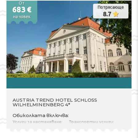
От
Потрясающе
683 €
8.7
на човек
AUSTRIA TREND HOTEL SCHLOSS
WILHELMINENBERG 4*
Обиколката включва:
Услуги за настаняване:
Транспортни услуги:
Premium Room.
Самолет
Разходи за 2 Възрастни
Тръгване там 13.08.2026