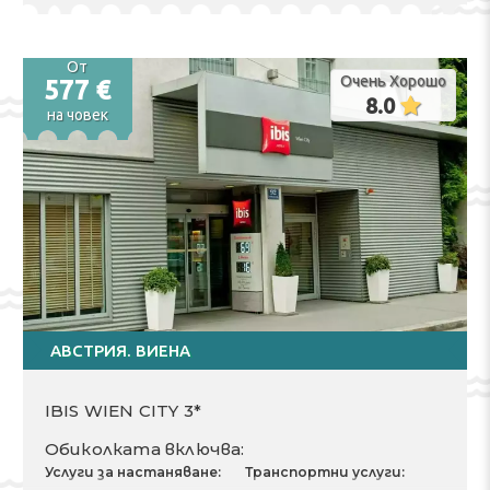
Разходи за 2 Възрастни
Тръгване там 20.08.2026
Вид хранене
Отпътуване обратно
брой нощувки 3
23.08.2026
Чекиране 20.08.2026
Трансфери private
От
Очень Хорошо
577 €
Изгонване 23.08.2026
8.0
Други услуги:
на човек
Трансфер
Застраховка
Free excursion
АВСТРИЯ. ВИЕНА
IBIS WIEN CITY 3*
Обиколката включва:
Услуги за настаняване:
Транспортни услуги: