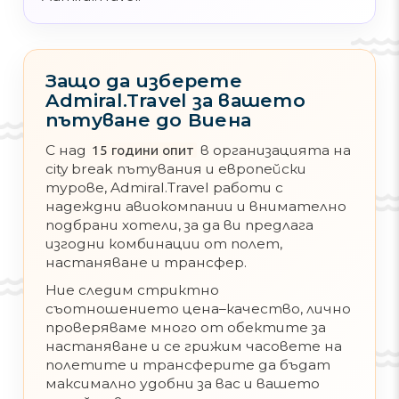
Защо да изберете
Admiral.Travel за вашето
пътуване до Виена
С над
в организацията на
15 години опит
city break пътувания и европейски
турове, Admiral.Travel работи с
надеждни авиокомпании и внимателно
подбрани хотели, за да ви предлага
изгодни комбинации от полет,
настаняване и трансфер.
Ние следим стриктно
съотношението цена–качество, лично
проверяваме много от обектите за
настаняване и се грижим часовете на
полетите и трансферите да бъдат
максимално удобни за вас и вашето