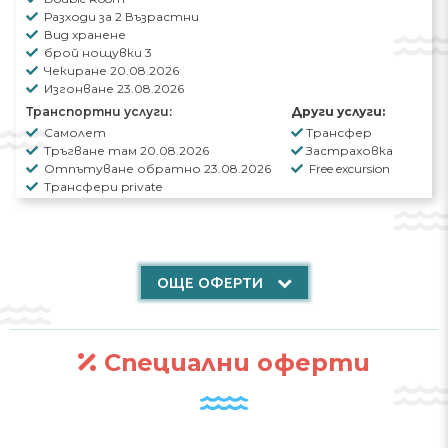
централните
квартали на
Виена
, с
Разходи за 2 Възрастни
изключение на района на
Пратера
.
Вид хранене
брой нощувки 3
Чекиране 20.08.2026
Изгонване 23.08.2026
Транспортни услуги:
Други услуги:
Самолет
Трансфер
Тръгване там 20.08.2026
Застраховка
Отпътуване обратно 23.08.2026
Free excursion
Трансфери private
ОЩЕ ОФЕРТИ
Специални оферти