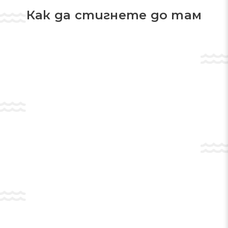
Как да стигнете до там
Отидете да се полюбувате на сградата
на
Кметството
— тя също е
своеобразна забележителност в града,
тъй като е висока 105 метра. Можете
да видите сградата отвътре като
част от екскурзия, както и като
посетите едно от събитията, които
се провеждат тук. Обикновено през
годината тук се организират
няколкостотин прояви, сред които
концерти, различни изложби и др.
Във Виена ще видите много дворци и
замъци — всички те представят важни
исторически времена и събития в
Австрия. Не пропускайте