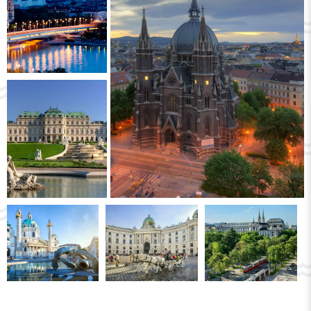
Виенската опера
се намира на
Рингщрасе
, която сама по себе си е
забележителност на града.
Първоначално тя е символизирала
величието и богатството на
династията Хабсбурги. Днес
Рингщрасе
е най-красивата улица в столицата на
Австрия.
Посетете увеселителния парк
Пратер
,
който е отворен 24 от 24, седем дни в
седмицата. Трябва да се отбележи, че
това е един от най-старите паркове в
света. Площта на парка е шест
квадратни километра. На
територията му ще откриете не само
атракциони, но и хиподрум, стадион,
огромно виенско колело и добре
устроени места за разходка и отдих.