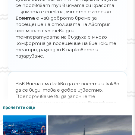
се проявяват тук в цялата си красота
— зимата е снежна, лятото е горещо.
Есента
е най-доброто време за
посещение на столицата на Австрия:
има много слънчеви дни,
температурата на въздуха е много
комфортна за посещение на виенските
театри, разходки в парковете и
пазаруване.
Във Виена има какво да се посети и какво
да се види, това е добре известно.
Препоръчваме ви да започнете
разходката из този град от
Виенската
прочетете още
опера
. Освен това, не е задължително
да купувате билет за спектакъл —
можете да дойдете тук в рамките на
организирани екскурзии.