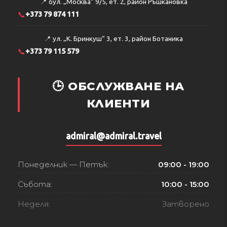
📍
бул. „Москва“ 9/5, ет. 2, район Ръшкановка
📞
+373 79 874 111
📍
ул. „К. Бринкуш“ 3, ет. 3, район Ботаника
📞
+373 79 115 579
🕒 ОБСЛУЖВАНЕ НА
КЛИЕНТИ
admiral@admiral.travel
Понеделник — Петък:
09:00 - 19:00
Събота:
10:00 - 15:00
Неделя:
Затворено