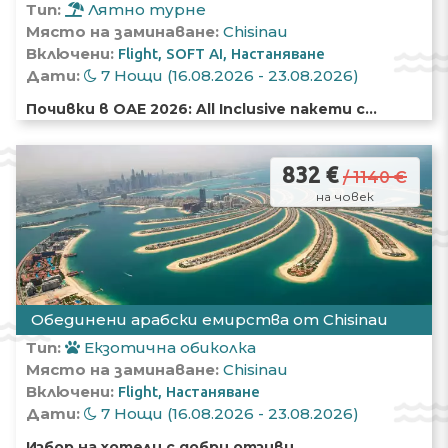
Тип:
Лятно турне
Бреговата ивица на емирството
Фуджейра
е с дължина около
Място на заминаване:
Chisinau
деветдесет километра
. Всички
Включени:
Flight
SOFT AI
Настаняване
плажове
се отличават с чистота,
Дати:
7 Нощи (16.08.2026 - 23.08.2026)
покрити са със
златист
пясък, а
Почивки в ОАЕ 2026: All Inclusive пакети с
влизането във водата е
полегато
и
директен полет от Кишинев
безопасно. Морската вода е
бистра
,
прозрачна, с отлични условия за
дайвинг
832 €
/ 1140 €
и
шнорхелинг
.
на човек
Трябва да се отбележи, че практически
всички
плажове
във
Фуджейра
принадлежат на местните
хотели
.
Обединени арабски емирства от Chisinau
Тип:
Екзотична обиколка
Място на заминаване:
Chisinau
Включени:
Flight
Настаняване
Дати:
7 Нощи (16.08.2026 - 23.08.2026)
Избор на хотели с добри отзиви