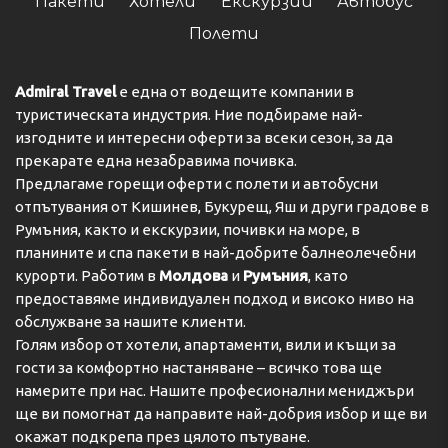
Пакети
Хотели
Екскурзии
Автобус
Полети
Admiral Travel
е една от водещите компании в
туристическата индустрия. Ние подбираме най-
изгодните и интересни оферти за всеки сезон, за да
прекарате една незабравима почивка.
Предлагаме горещи оферти с полети и автобусни
отпътувания от Кишинев, Букурещ, Яш и други градове в
Румъния, както и екскурзии, почивки на море, в
планините и спа пакети в най-добрите балнеолечебни
курорти. Работим в
Молдова
и
Румъния
, като
предоставяме индивидуален подход и високо ниво на
обслужване за нашите клиенти.
Голям избор от хотели, апартаменти, вили и къщи за
гости за комфортно настаняване – всичко това ще
намерите при нас. Нашите професионални мениджъри
ще ви помогнат да направите най-добрия избор и ще ви
окажат подкрепа през цялото пътуване.