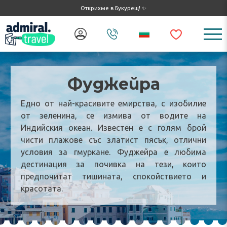
Открихме в Букурещ! ✨
Фуджейра
Едно от най-красивите емирства, с изобилие
от зеленина, се измива от водите на
Индийския океан. Известен е с голям брой
чисти плажове със златист пясък, отлични
условия за гмуркане. Фуджейра е любима
дестинация за почивка на тези, които
предпочитат тишината, спокойствието и
красотата.