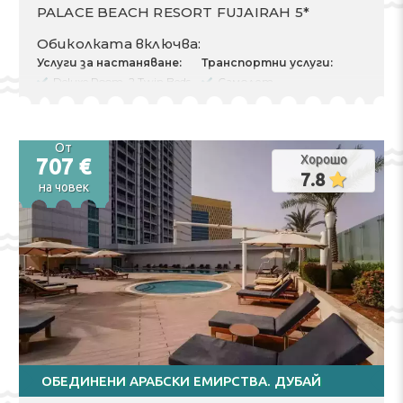
PALACE BEACH RESORT FUJAIRAH 5*
Обиколката включва:
Услуги за настаняване:
Транспортни услуги:
Deluxe Room, 2 Twin Beds,
Самолет
City View (2 Twin Beds)
Тръгване там 16.08.2026
Разходи за 2 Възрастни
Отпътуване обратно
Вид хранене
23.08.2026
брой нощувки 7
Трансфери rent
От
Хорошо
707 €
Чекиране 16.08.2026
7.8
Изгонване 23.08.2026
на човек
Други услуги:
Трансфер
Застраховка
ОБЕДИНЕНИ АРАБСКИ ЕМИРСТВА. ДУБАЙ