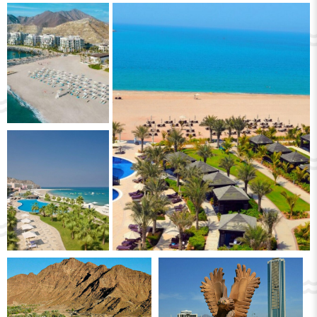
почивка. Например, стари крепости,
като най-интересните са Fujairah, Wadi
Dafta, El Heil.
Препоръчваме да посетите джамията
Al Badia, която е на повече от пет века.
Също така, във Fujairah ви очакват
археологическият музей, Satul de
patrimoniu, където можете да научите
за начина на живот на арабите отпреди
триста години: ще има не само разкази,
но и реални представления с танци и
вкусна храна.
Местно развлечение, напълно
неочаквано за вас – борбата на бикове.
Не е подобна на испанската корида, не.
Тук няма да видите кръв, не се
притеснявайте. Ако искате да гледате
това зрелище, трябва да знаете, че се