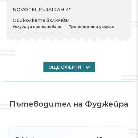
NOVOTEL FUJAIRAH 4*
Обиколката включва:
Услуги за настаняване:
Транспортни услуги:
Standard Twin Room, 2
Самолет
Twin Beds (2 Twin Beds)
Тръгване там 11.09.2025
Разходи за 2 Възрастни
Отпътуване обратно
Вид хранене
18.09.2025
брой нощувки 7
Трансфери rent
Чекиране 11.09.2025
Изгонване 18.09.2025
ОЩЕ ОФЕРТИ
Други услуги:
Трансфер
Застраховка
Пътеводител на Фуджейра