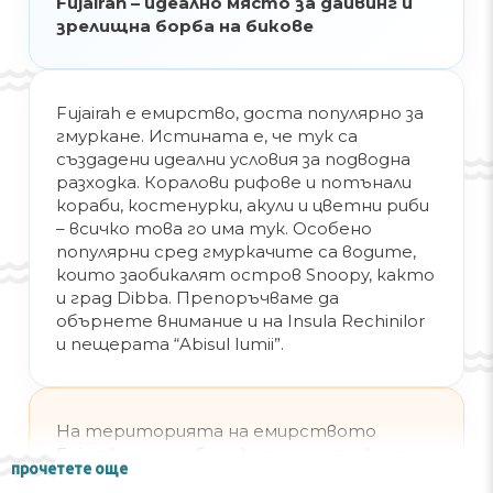
Fujairah – идеално място за дайвинг и
зрелищна борба на бикове
Fujairah е емирство, доста популярно за
гмуркане. Истината е, че тук са
създадени идеални условия за подводна
разходка. Коралови рифове и потънали
кораби, костенурки, акули и цветни риби
– всичко това го има тук. Особено
популярни сред гмуркачите са водите,
които заобикалят остров Snoopy, както
и град Dibba. Препоръчваме да
обърнете внимание и на Insula Rechinilor
и пещерата “Abisul lumii”.
На територията на емирството
Fujairah има и забележителности, които
прочетете още
приятно ще ви откъснат от плажната