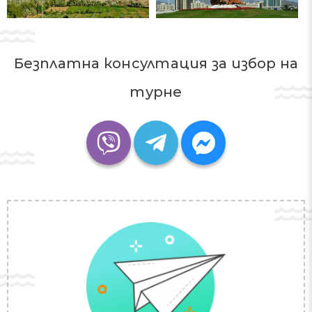
провежда в петък в района Kalba.
Безплатна консултация за избор на
Още едно местно развлечение, което
ще ви донесе удоволствие – надбягвания
турне
с камили.
За любителите на активната почивка се
препоръчва разходка в планините Hajar.
Тук са устроени наблюдателни
площадки, от които се откриват
живописни гледки към крайбрежието на
емирството.
Можете да подобрите здравословното
си състояние при минералния извор Ain
Gomur. Местните води имат
благотворен ефект при лечението на
различни дерматологични заболявания,