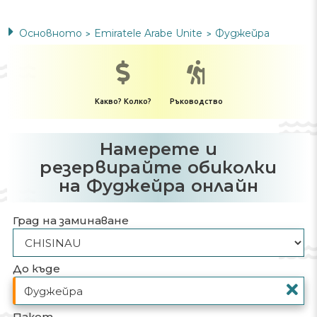
Основното
Emiratele Arabe Unite
Фуджейра
>
>
Какво? Колко?
Ръководство
Намерете и
резервирайте обиколки
на Фуджейра онлайн
Град на заминаване
До къде
Пакет