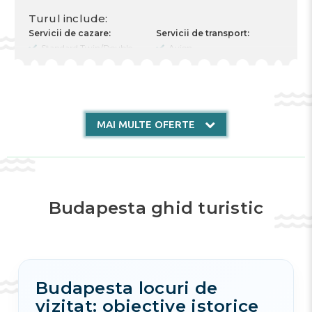
Turul include:
Servicii de cazare:
Servicii de transport:
Standard Twin/Double
Avion
Cost pentru 2 Adulți
Plecare încolo 04.04.2026
Tipul alimentării
Plecare înapoi 07.04.2026
Nr. nopți 3
Transfer private
Cazare 04.04.2026
Plecare 07.04.2026
MAI MULTE OFERTE
Alte servicii:
Transfer
Asigurări
Free excursion
Budapesta ghid turistic
Budapesta locuri de
vizitat: obiective istorice