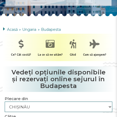
Acasă
Ungaria
Budapesta
>
>
Ce? Cât costă?
La ce să ne uităm?
Ghid
Cum să ajungem?
Vedeți opțiunile disponibile
și rezervați online sejurul în
Budapesta
Plecare din
Către