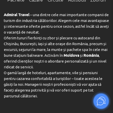
Pachete
Cazare
Circuite
Autobus
Zboruri
Admiral Travel
– una dintre cele mai importante companii de
turism din industria călătoriilor. Alegem cele mai avantajoase
și interesante oferte pentru orice sezon, astfel încât să aveți
o vacanță de neuitat.
Oferim tururi fierbinți cu zbor și plecare cu autocarul din
Chișinău, București, Iași și alte orașe din România, precum și
excursii, sejururi la mare, la munte și pachete spa în cele mai
bune stațiuni balneare. Activăm în
Moldova
și
România
,
oferind clienților noștri o abordare personalizată și un nivel
ridicat de servicii.
O gamă largă de hoteluri, apartamente, vile și pensiuni
pentru cazarea confortabilă a turiștilor – toate acestea le
găsiți la noi. Managerii noștri profesioniști vă vor ajuta să
faceți alegerea potrivită și vă vor oferi suport pe tot
parcursul călătoriei.