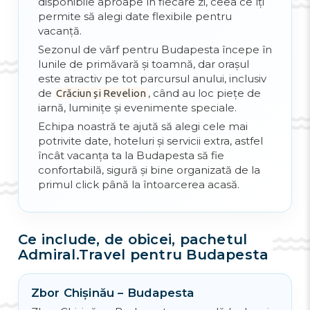
disponibile aproape în fiecare zi, ceea ce îți
află celebrele băi Szechenyi, castelul
permite să alegi date flexibile pentru
Vajdahunyad, grădina zoologică, muzee și
vacanță.
multe altele.
Sezonul de vârf pentru Budapesta începe în
Puteți petrece timpul liniștit și plăcut pe
lunile de primăvară și toamnă, dar orașul
insula-parc
Margit
, unde funcționează
este atractiv pe tot parcursul anului, inclusiv
havuzul muzival cu lumini, iar strada pietonală
de
, când au loc piețe de
Crăciun și Revelion
Andrássy út
va crea o plimbare plăcută
iarnă, luminițe și evenimente speciale.
datorită unui număr mare de restaurante,
Echipa noastră te ajută să alegi cele mai
cafenele și magazine.
potrivite date, hoteluri și servicii extra, astfel
încât vacanța ta la Budapesta să fie
confortabilă, sigură și bine organizată de la
primul click până la întoarcerea acasă.
Ce include, de obicei, pachetul
Admiral.Travel pentru Budapesta
Zbor Chișinău – Budapesta