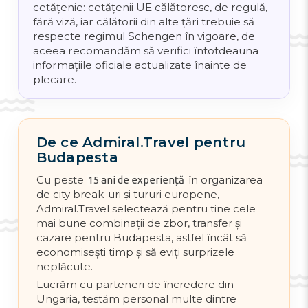
cetățenie: cetățenii UE călătoresc, de regulă,
fără viză, iar călătorii din alte țări trebuie să
respecte regimul Schengen în vigoare, de
aceea recomandăm să verifici întotdeauna
informațiile oficiale actualizate înainte de
plecare.
De ce Admiral.Travel pentru
Budapesta
Cu peste
în organizarea
15 ani de experiență
de city break-uri și tururi europene,
Admiral.Travel selectează pentru tine cele
mai bune combinații de zbor, transfer și
cazare pentru Budapesta, astfel încât să
economisești timp și să eviți surprizele
neplăcute.
Lucrăm cu parteneri de încredere din
Ungaria, testăm personal multe dintre