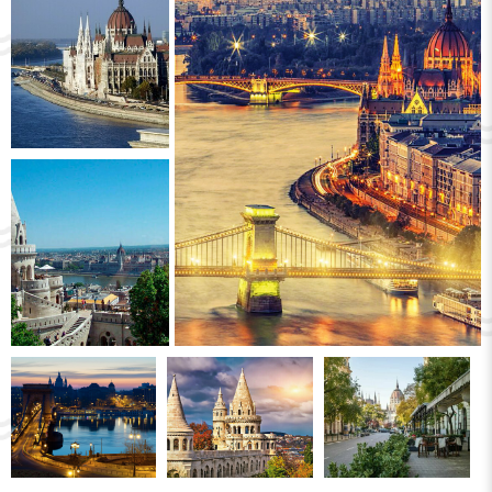
care funcționează și în prezent. Locul are o
valoare enormă din punct de vedere
arhitectural. O impresie vor crea băile
Szechenyi
, care sunt situate pe izvoarele
termale cu temperatura apei de până la
42
de grade.
Continuând tema arhitecturii, o impresie
specială va crea
Teatrul de Operă din
Budapesta
, construit în
secolul XIX
, fiind pe
al treilea loc la calitatea acustică dintre
teatrele europene.
Vă va ajuta să gustați din bucătăria națională
și să luați cunoștință cu adevărata savoare
maghiară cea mai veche piață -
Nagyvásárcsarnok
, situată în centrul
orașului. Nu departe de ea se află
Piața
Eroilor
, monumentele căreia le puteți vedea
deseori pe harta orașului.
Cea mai frumoasă priveliște spre oraș se
deschide de pe valea
Gellert
, unde se află