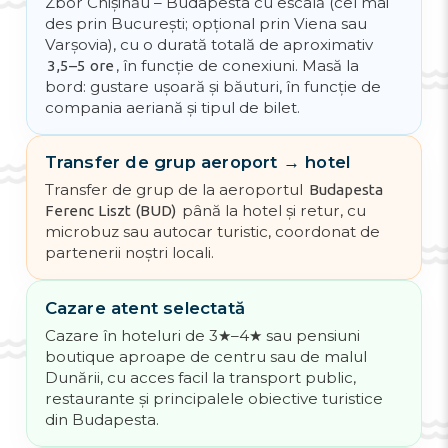
Zbor Chișinău – Budapesta cu escală (cel mai
des prin București; opțional prin Viena sau
Varșovia), cu o durată totală de aproximativ
, în funcție de conexiuni. Masă la
3,5–5 ore
bord: gustare ușoară și băuturi, în funcție de
compania aeriană și tipul de bilet.
Transfer de grup aeroport → hotel
Transfer de grup de la aeroportul
Budapesta
până la hotel și retur, cu
Ferenc Liszt (BUD)
microbuz sau autocar turistic, coordonat de
partenerii noștri locali.
Cazare atent selectată
Cazare în hoteluri de 3★–4★ sau pensiuni
boutique aproape de centru sau de malul
Dunării, cu acces facil la transport public,
restaurante și principalele obiective turistice
din Budapesta.