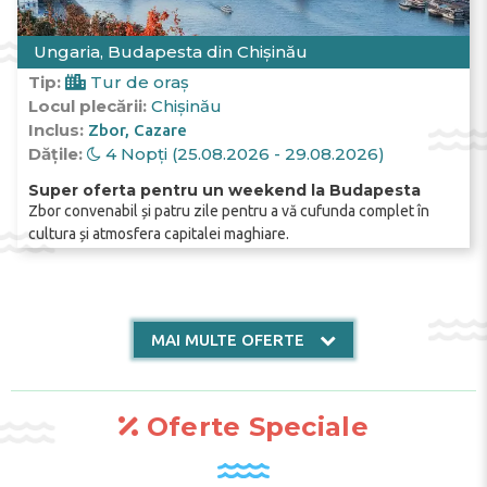
oferă în chirie la un preț foarte mic.
Ungaria, Budapesta din Chișinău
Tip:
Tur de oraș
Cartiere de nord din Budapesta pentru un
Locul plecării:
Chișinău
sejur liniștit
Inclus:
Zbor
Cazare
Dățile:
4 Nopți (25.08.2026 - 29.08.2026)
Super oferta pentru un weekend la Budapesta
Zbor convenabil și patru zile pentru a vă cufunda complet în
Dacă doriți să petreceți o
vacanță liniștită
, vă
cultura și atmosfera capitalei maghiare.
recomandăm cazarea în
cartierele de nord
ale
Budapestei
– de exemplu, pe insula
pitorească
Margit
sau chiar pe
promenada
Dunării
. Aici practic lipsesc automobilele,
aerul este mai curat și răcoros, pe străzi este
MAI MULTE OFERTE
puțină lume. De aici până în centrul orașului
puteți ajunge rapid pe poduri, de asemenea,
cu ușurință se găsesc cele mai bune
hoteluri
din Budapesta
, care nu sunt inferioare în
Oferte Speciale
servicii și confort celor din partea centrală a
orașului.