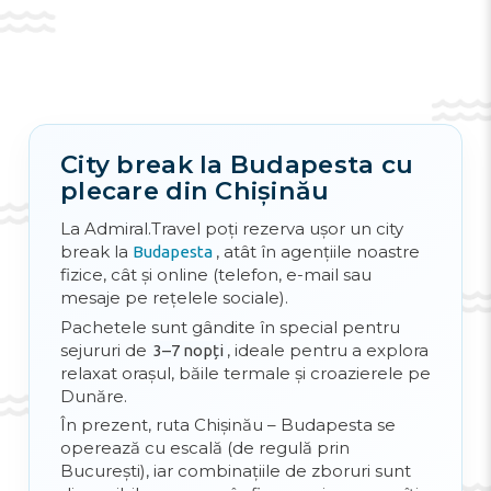
denumire – construcție foarte frumoasă și
neobișnuită.
Vizitarea muzeelor din Budapesta este un
lucru sacru, sunt aproximativ două sute la
număr, dar traseul-cheie tradițional trece prin
Muzeul național din Ungaria
, unde regular
City break la Budapesta cu
se organizează
. În afară de muzeele
excursii
plecare din Chișinău
spațioase există și cele tematice de
dimensiuni mai mici, dar care au o
La Admiral.Travel poți rezerva ușor un city
popularitate mare printre turiști – de
break la
, atât în agențiile noastre
Budapesta
exemplu, casa Gudini, unde puteți vedea
fizice, cât și online (telefon, e-mail sau
trucuri uimitoare, muzeul de marțipan,
mesaje pe rețelele sociale).
muzeul de pinball și altele.
Pachetele sunt gândite în special pentru
Există și multe biserici, care sunt disponibile
sejururi de
, ideale pentru a explora
3–7 nopți
pentru vizitare, de exemplu
Biserica
relaxat orașul, băile termale și croazierele pe
Matthias
– biserică veche cu vitralii superbe
Dunăre.
și stil arhitectural unic. Parcurile din
În prezent, ruta Chișinău – Budapesta se
Budapesta merită o atenție separată. Cel mai
operează cu escală (de regulă prin
cunoscut parc din capitala Ungariei este
București), iar combinațiile de zboruri sunt
Varosliget
, situat în centrul orașului. Aici se