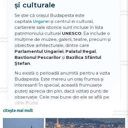
și culturale
Se știe că orașul Budapesta este
capitala
și centrul ei cultural,
Ungariei
cartierele sale istorice sunt incluse în lista
patrimoniului cultural
UNESCO
. Ea include o
mulțime de muzee, galerii, teatre, precum și
obiective arhitecturale, dintre care
Parlamentul Ungariei
,
Palatul Regal
,
Bastionul Pescarilor
și
Bazilica Sfântul
Ștefan
.
Nu există o perioadă anumită pentru a vizita
Budapesta. Este mereu un oraș frumos și
interesant! În special, această frumusețe
puteți aprecia din plin, dacă vizitați punți de
observație. Cele mai bune din ele se află pe
văile Budai.
citește mai mult
În caz că nu cunoașteți ce să vizitați în
Budapesta, vă recomandăm băile din
secolul
XV
Rudas Gyógyfürdő
– un complex de băi,