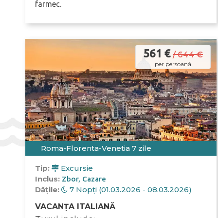
farmec.
561 €
/ 644 €
per persoană
Roma-Florenta-Venetia 7 zile
Tip:
Excursie
Inclus:
Zbor
Cazare
Dățile:
7 Nopți (01.03.2026 - 08.03.2026)
VACANȚA ITALIANĂ