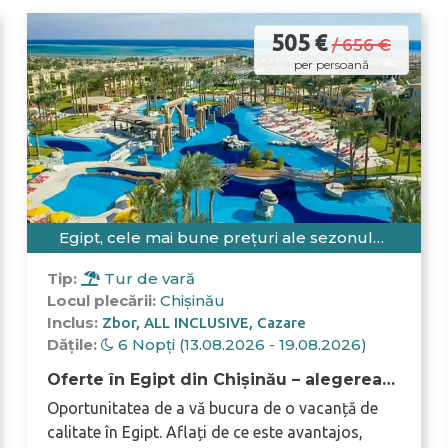
505 €
/ 656 €
per persoană
Egipt, cele mai bune prețuri ale sezonului
din Chișinău
Tip:
Tur de vară
Locul plecării:
Chișinău
Inclus:
Zbor
ALL INCLUSIVE
Cazare
Dățile:
6 Nopți (13.08.2026 - 19.08.2026)
Oferte în Egipt din Chișinău – alegerea
voastră ideală
Oportunitatea de a vă bucura de o vacanță de
calitate în Egipt. Aflați de ce este avantajos,