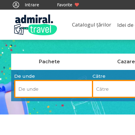
Intrare
Favorite
Catalogul țărilor
Idei de 
Pachete
Cazare
De unde
Către