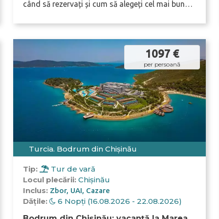
când să rezervați și cum să alegeți cel mai bun
resort.
1097 €
per persoană
Turcia. Bodrum din Chișinău
Tip:
Tur de vară
Locul plecării:
Chișinău
Inclus:
Zbor
UAI
Cazare
Dățile:
6 Nopți (16.08.2026 - 22.08.2026)
Bodrum din Chișinău: vacanță la Marea