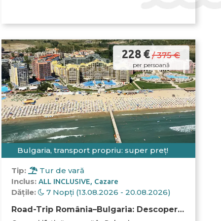
228 €
/ 375 €
per persoană
Bulgaria, transport propriu: super preț!
Tip:
Tur de vară
Inclus:
ALL INCLUSIVE
Cazare
Dățile:
7 Nopți (13.08.2026 - 20.08.2026)
Road-Trip România–Bulgaria: Descoperă