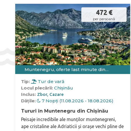
472 €
per persoană
Muntenegru, oferte last minute din
Chișinău
Tip:
Tur de vară
Locul plecării:
Chișinău
Inclus:
Zbor
Cazare
Dățile:
7 Nopți (11.08.2026 - 18.08.2026)
Tururi în Muntenegru din Chișinău
Peisaje incredibile ale munților muntenegreni,
ape cristaline ale Adriaticii și orașe vechi pline de