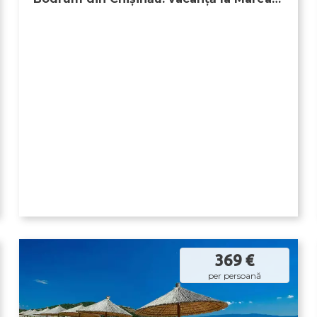
Egee între golfuri, resorturi și atmosferă
cosmopolită
369 €
per persoană