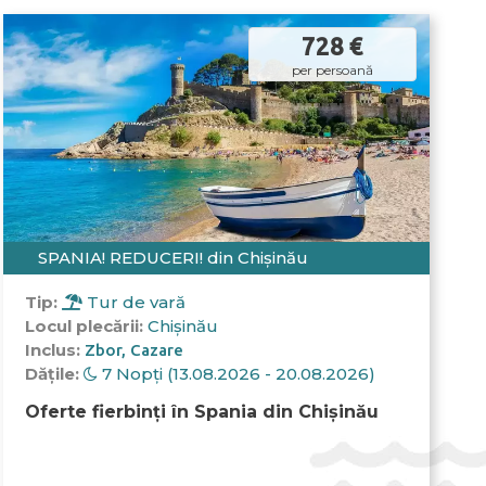
728 €
per persoană
SPANIA! REDUCERI! din Chișinău
Tip:
Tur de vară
Locul plecării:
Chișinău
Inclus:
Zbor
Cazare
Dățile:
7 Nopți (13.08.2026 - 20.08.2026)
Oferte fierbinți în Spania din Chișinău