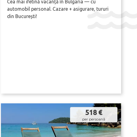
Marea Neagră La Volanul Tău
Cea mai ifetină vacanță în Bulgaria — cu
automobil personal. Cazare + asigurare, tururi
din București!
518 €
per persoană