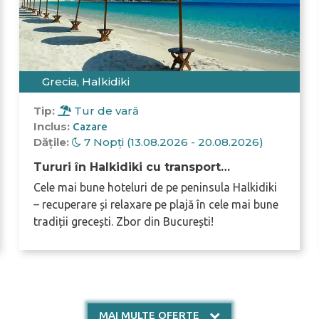
Grecia, Halkidiki
Tip:
Tur de vară
Inclus:
Cazare
Dățile:
7 Nopți (13.08.2026 - 20.08.2026)
Tururi în Halkidiki cu transport
individual 2026
Cele mai bune hoteluri de pe peninsula Halkidiki
– recuperare și relaxare pe plajă în cele mai bune
tradiții grecești. Zbor din București!
MAI MULTE OFERTE