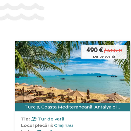
490 €
/ 466 €
per persoană
Turcia, Coasta Mediteraneană, Antalya din
Chișinău
Tip:
Tur de vară
Locul plecării:
Chișinău