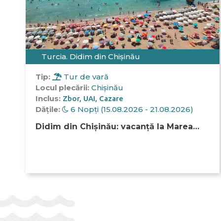
Turcia. Didim din Chișinău
Tip:
Tur de vară
Locul plecării:
Chișinău
Inclus:
Zbor
UAI
Cazare
Dățile:
6 Nopți (15.08.2026 - 21.08.2026)
Didim din Chișinău: vacanță la Marea
Egee cu plaje aurii, resorturi relaxate și
istorie antică