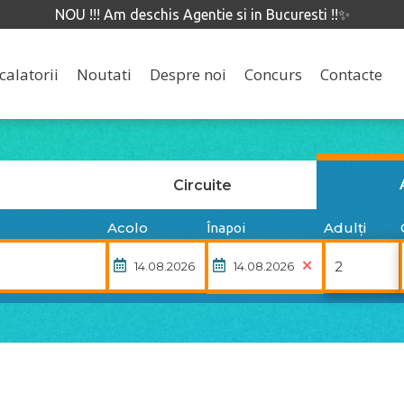
NOU !!! Am deschis Agentie si in Bucuresti !!✨
calatorii
Noutati
Despre noi
Concurs
Contacte
Circuite
Acolo
Adulți
Înapoi
✕
ÎNAPOI