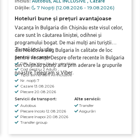
Inclus:
Autobus
ALL INCLUSIVE
Cazare
Dățile:
7 Nopți (12.08.2026 - 19.08.2026)
Hoteluri bune și prețuri avantajoase
Vacanța în
Bulgaria
din Chișinău este visul celor,
care sunt în căutarea liniștei, odihnei și
programului bogat. De mai mulți ani turiștii
Turul include:
din
Moldova
aleg Bulgaria în calitate de loc
pentru vacanță. Despre oferte recente în Bulgaria
Servicii de cazare:
DBL Sea View No Air-condition
din Chișinău puteți afla prin aderare la grupurile
Cost pentru 2 Adulți
noastre
Telegram
și
Viber
.
Tipul alimentării All Inclusive
Nr. nopți 7
Cazare 13.08.2026
Plecare 20.08.2026
Servicii de transport:
Alte servicii:
Autobus
Transfer
Plecare încolo 12.08.2026
Asigurări
Plecare înapoi 20.08.2026
Transfer group