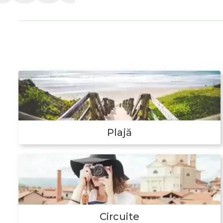
Plajă
Circuite