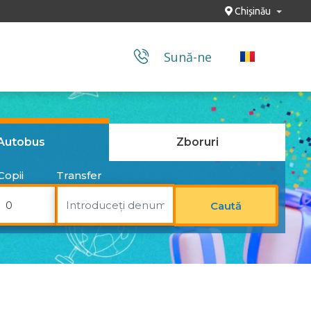
Chișinău
Sună-ne
Autobus
Zboruri
Copii
Transfer
Caută