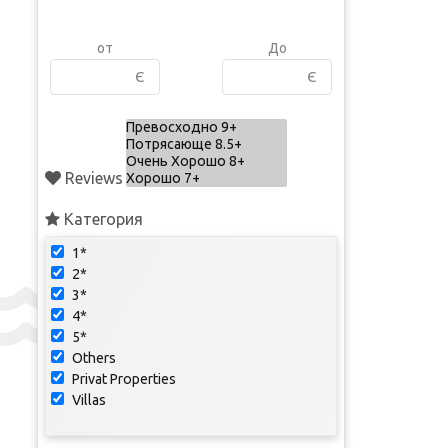
от
До
Є
Є
Reviews
Категория
1*
2*
3*
4*
5*
Others
Privat Properties
Villas