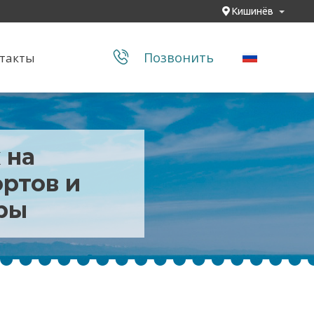
Кишинёв
Позвонить
такты
 на
ортов и
ры