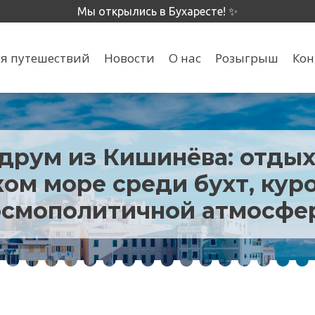
Мы открылись в Бухаресте! ✨
я путешествий
Новости
О нас
Розыгрыш
Кон
друм из Кишинёва: отдых
ом море среди бухт, кур
осмополитичной атмосфе