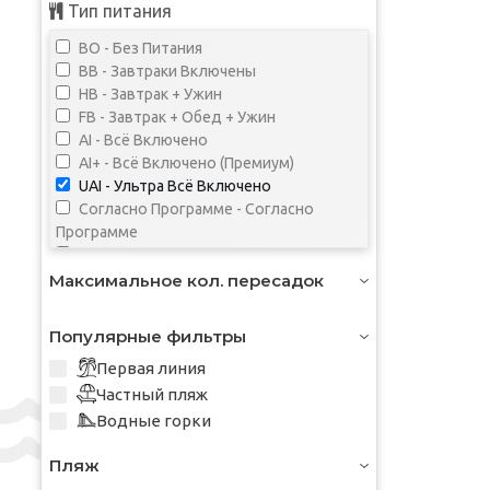
Тип питания
BO - Без Питания
BB - Завтраки Включены
HB - Завтрак + Ужин
FB - Завтрак + Обед + Ужин
AI - Всё Включено
AI+ - Всё Включено (Премиум)
UAI - Ультра Всё Включено
Согласно Программе - Согласно
Программе
Not Specified - Не указан
Максимальное кол. пересадок
Популярные фильтры
Первая линия
Частный пляж
Водные горки
Пляж