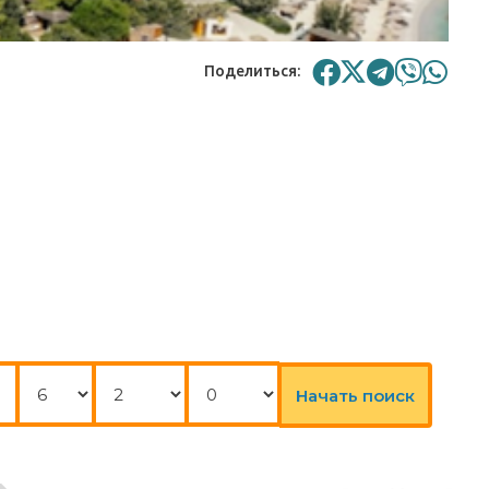
Поделиться:
Ночи
Взрослые
Дети
трансфер
Начать поиск