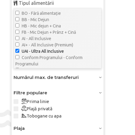
Tipul alimentării
BO - Fără alimentație
BB - Mic Dejun
HB - Mic dejun + Сina
FB - Mic Dejun + Prânz + Cină
AI - All Inclusive
AI+ - All Inclusive (Premium)
UAI - Ultra All Inclusive
Conform Programului - Conform
Programului
Not Specified - Nu este specificat
Numărul max. de transferuri
Filtre populare
Prima linie
Plajă privată
Tobogane cu apa
Plaja