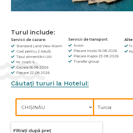
Turul include:
Servicii de transport:
Servicii de cazare:
Alte
Avion
Standard Land View Room
Tr
Plecare încolo 16.08.2026
Cost pentru 2 Adulți
As
Plecare înapoi 23.08.2026
Tipul alimentării UAI
Transfer group
Nr. nopți 6
Cazare 16.08.2026
Plecare 22.08.2026
Căutați tururi la Hotelul:
Plecare din
Către
Filtrați după preț