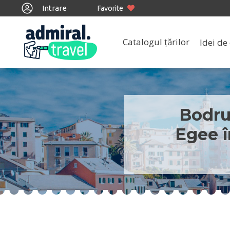
Intrare
Favorite
Catalogul țărilor
Idei de 
Bodru
Egee î