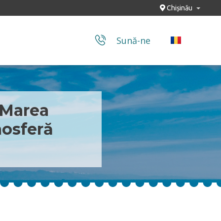
Chișinău
Sună-ne
 Marea
mosferă