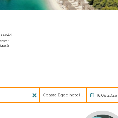
 servicii:
ansfer
igurări
Pachet
Data
Coasta Egee hotel, avia, transfer