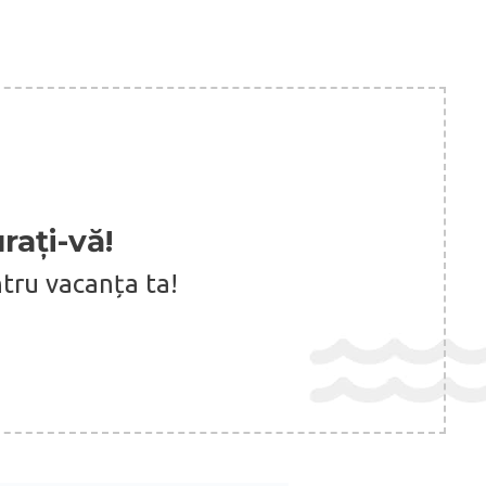
rați-vă!
ntru vacanța ta!