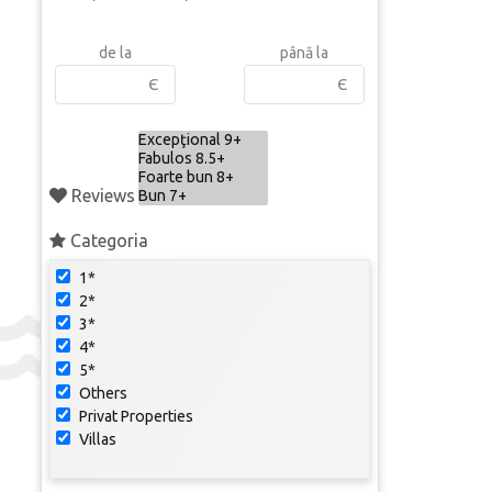
de la
până la
Є
Є
Reviews
Categoria
1*
2*
3*
4*
5*
Others
Privat Properties
Villas