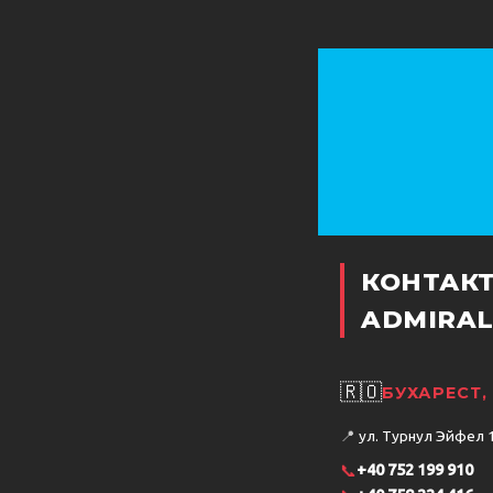
КОНТАК
ADMIRAL
🇷🇴
БУХАРЕСТ
📍
ул. Турнул Эйфел 15
📞
+40 752 199 910