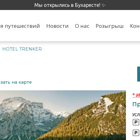
Мы открылись в Бухаресте! ✨
я путешествий
Новости
О нас
Розыгрыш
Кон
HOTEL TRENKER
>
зать на карте
* 
Пр
УСЛ