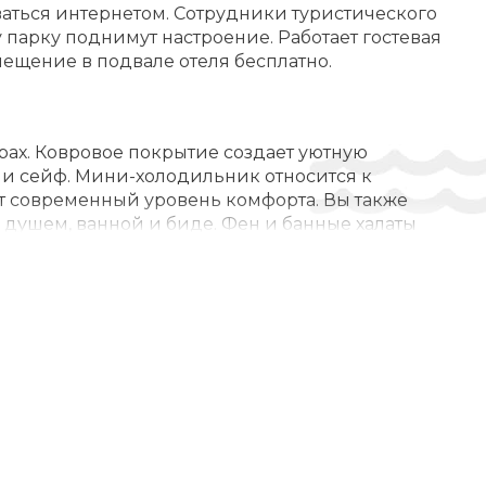
зоваться интернетом. Сотрудники туристического
ВЛЕЧЕНИЯ И СПОРТ:
 парку поднимут настроение. Работает гостевая
Шахматы / Настольные игры
ещение в подвале отеля бесплатно.
Пеший туризм ($)
Горнолыжный спорт
ерах. Ковровое покрытие создает уютную
Лыжная школа ($)
нии сейф. Мини-холодильник относится к
уют современный уровень комфорта. Вы также
Пешеходные экскурсии
душем, ванной и биде. Фен и банные халаты
СЕЙН:
Подогреваемый бассейн
Джакуззи
а с удобными лежаками и зонтиками
Крытый бассейн ($)
, но ещё и массаж за отдельную плату. Лыжные
Бассейн
m for client no. 124971
СОТА И ЗДОРОВЬЕ:
Хаммам
Меню включает безглютеновое питание и
Массаж