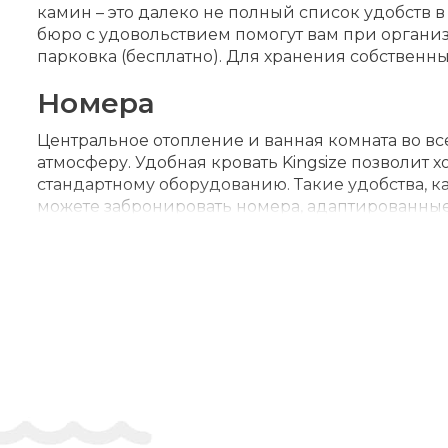
камин – это далеко не полный список удобств в
бюро с удовольствием помогут вам при организ
парковка (бесплатно). Для хранения собственн
Номера
Центральное отопление и ванная комната во все
атмосферу. Удобная кровать Kingsize позволит
стандартному оборудованию. Такие удобства, ка
можете забронировать номера, адаптированные
создадут ощущение домашнего уюта. Возможно
Спорт и развлечения
Крытый бассейн прекрасно подходит для релак
приглашает погреться на солнышке. Отель предл
трассы оборудованы подъёмниками. Copyright GIAT
Питание
Гости могут забронировать полупансион. Возм