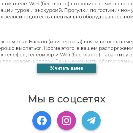
 этом отеле. WiFi (бесплатно) позволит гостям поль
РАЗ
ации туров и экскурсий. Прогулки по гостиничному
ых велосипедов есть специально оборудованное пом
х номерах. Балкон (или терраса) почти во всех ном
 хорошо выспаться. Кроме этого, в вашем распоряже
к телефон, телевизор и WiFi (бесплатно), гарантир
 для кресел-колясок. Ванные комнаты оборудованы 
БАС
 размещение в номерах для некурящих.
читать далее
сации и регулярных тренировок. Cолнечная террас
Мы в соцсетях
агает не только лыжный спорт, спа, сауну и парную
A 2004 - 2024. Multilingual, powered by www.giata.co
КРА
ожные варианты питания включают завтрак и ужин. 