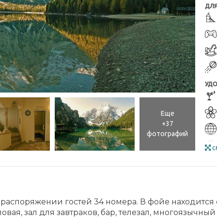
ДЛЯ
УДО
Еще
+37
фотографий
с
 распоряжении гостей 34 номера. В фойе находится
ловая, зал для завтраков, бар, телезал, многоязычн