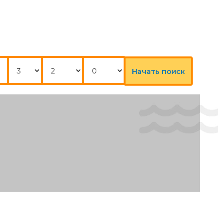
Сауна
Спа
БСТВА В НОМЕРЕ:
Ночи
Взрослые
Дети
Отопление
Начать поиск
ОВИЯ ДЛЯ ГОСТЕЙ С ОГРАНИЧЕННЫМИ ВОЗМОЖНОСТЯМИ:
Лифт (ы)
ВИС В ОТЕЛЕ:
Упакованные ланчи