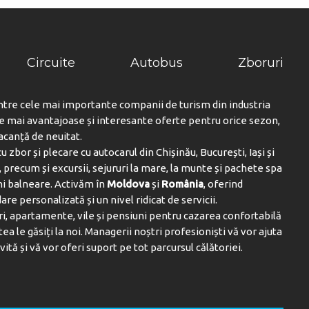
Circuite
Autobus
Zboruri
ntre cele mai importante companii de turism din industria
le mai avantajoase și interesante oferte pentru orice sezon,
vacanță de neuitat.
u zbor și plecare cu autocarul din Chișinău, București, Iași și
 precum și excursii, sejururi la mare, la munte și pachete spa
ni balneare. Activăm în
Moldova
și
România
, oferind
are personalizată și un nivel ridicat de servicii.
i, apartamente, vile și pensiuni pentru cazarea confortabilă
tea le găsiți la noi. Managerii noștri profesioniști vă vor ajuta
vită și vă vor oferi suport pe tot parcursul călătoriei.