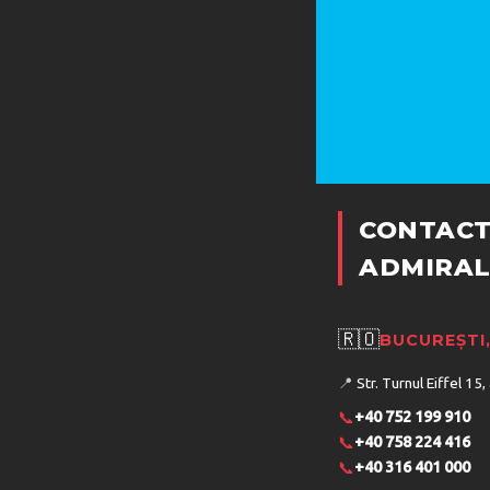
CONTACT
ADMIRAL
🇷🇴
BUCUREȘTI
📍
Str. Turnul Eiffel 15,
📞
+40 752 199 910
📞
+40 758 224 416
📞
+40 316 401 000