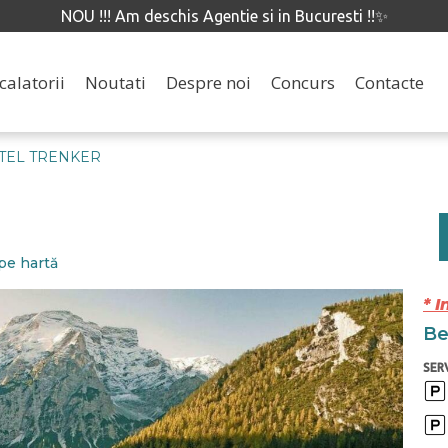
NOU !!! Am deschis Agentie si in Bucuresti !!✨
calatorii
Noutati
Despre noi
Concurs
Contacte
TEL TRENKER
pe hartă
* I
Ben
SERV