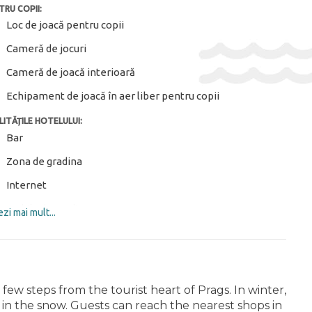
TRU COPII:
Loc de joacă pentru copii
Cameră de jocuri
Cameră de joacă interioară
Echipament de joacă în aer liber pentru copii
LITĂȚILE HOTELULUI:
Bar
Zona de gradina
Internet
Mobila de gradina
zi mai mult...
Depozit schiuri
Terasa la soare
Birou de turism
 a few steps from the tourist heart of Prags. In winter,
s in the snow. Guests can reach the nearest shops in
Wi-Fi