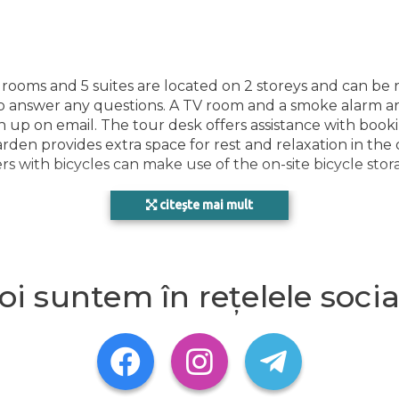
DIV
ooms and 5 suites are located on 2 storeys and can be 
to answer any questions. A TV room and a smoke alarm are
h up on email. The tour desk offers assistance with book
garden provides extra space for rest and relaxation in the 
ers with bicycles can make use of the on-site bicycle stor
BAZ
citește mai mult
table temperatures. A balcony or terrace is among the s
be securely stored in a safe. Guests will also find a mi
annels and WiFi (no extra charge) provide all the essentia
oi suntem în rețelele socia
irdryer and bathrobes are available for daily use. 1 whe
SAN
rcise and relaxation (no extra charge) at the indoor poo
 Leisure activities and facilities at the hotel include skii