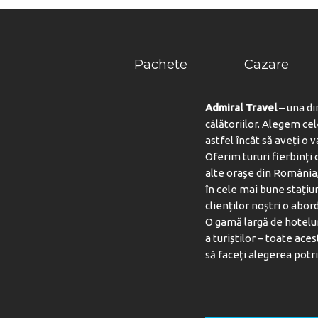
Pachete
Cazare
Admiral Travel
– una di
călătoriilor. Alegem ce
astfel încât să aveți o 
Oferim tururi fierbinți c
alte orașe din România,
în cele mai bune stațiu
clienților noștri o abord
O gamă largă de hotelur
a turiștilor – toate aces
să faceți alegerea potri