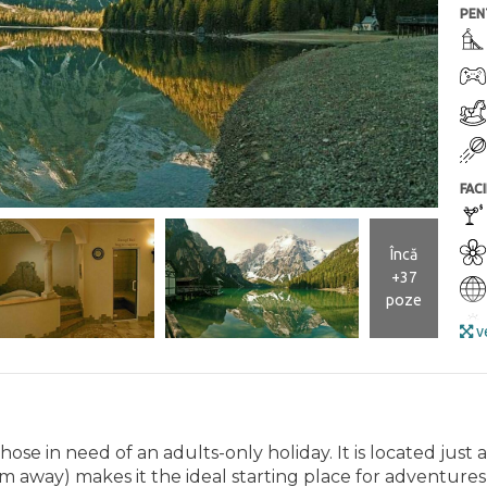
PEN
FACI
Încă
+37
poze
ve
r those in need of an adults-only holiday. It is located just
 km away) makes it the ideal starting place for adventure