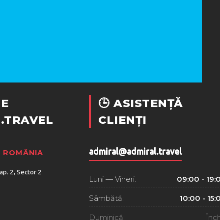
E
🕒 ASISTENȚĂ
.TRAVEL
CLIENȚI
admiral@admiral.travel
, ROMÂNIA
 ap. 2, Sector 2
Luni — Vineri:
09:00 - 19:
Sâmbătă:
10:00 - 15:
Duminică:
Înch