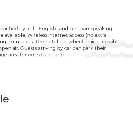
ERTISMENT ȘI SPORT:
Șah / Jocuri de societate
Drumeții ($)
reached by a lift. English- and German-speaking
Schi
 available. Wireless internet access (no extra
ing excursions. The hotel has wheelchair-accessible
Scoala de schi ($)
open air. Guests arriving by car can park their
age area for no extra charge.
Tururi de mers pe jos
IN:
Piscina incalzita
tandard amenities in the rooms. All rooms are
Hot Tub / Jacuzzi
ni fridge included among the standard features. A
ls for a comfortable holiday. Bathrooms are
Piscina interioara ($)
le
elchair-friendly room can be booked.
Piscină
ATATE SI FRUMUSETE:
Hammam
l. Sun loungers and parasols on the sun terrace
ng, a spa, a sauna, a steam bath and hiking or, for a
Masaj