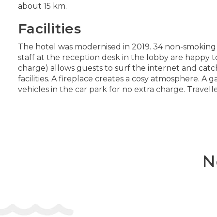
about 15 km.
Facilities
The hotel was modernised in 2019. 34 non-smoking r
staff at the reception desk in the lobby are happy 
charge) allows guests to surf the internet and catc
facilities. A fireplace creates a cosy atmosphere. A 
vehicles in the car park for no extra charge. Travell
Rooms
Central heating ensures that rooms maintain comfor
carpeted and include a king-size bed. Valuables can 
telephone, a flatscreen television with satellite ch
N
equipped with a shower, a bathtub and a bidet. A ha
Sports/Entertainment
Guests can strike that perfect balance between exe
create a perfect space for guests to relax and unwind.