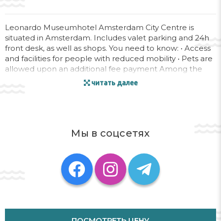
Leonardo Museumhotel Amsterdam City Centre is
situated in Amsterdam. Includes valet parking and 24h
front desk, as well as shops. You need to know: • Access
and facilities for people with reduced mobility • Pets are
allowed upon an additional fee payment Among the
property amenities are rooftop terrace and elevator.
читать далее
With additional cost, offers wi-fi with extra charge in
common areas, cable internet in common areas and
airport shuttle.
Адрес:
Pieter Cornelisz Hooftstraat, 2, 1071 BX
Мы в соцсетях
Телефон:
ПОСМОТРЕТЬ ЦЕНУ