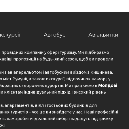
кскурсії
Автобус
Авіаквитки
з провідних компаній у сфері туризму. Ми підбираємо
кавіші пропозиції на будь-який сезон, щоб ви провели
ри з авіаперельотом і автобусним виїздом з Кишинева,
х міст Румунії, а також екскурсії, відпочинок на морі, у
найкращих оздоровчих курортів. Ми працюємо в
Молдові
и клієнтам індивідуальний підхід і високий рівень
, апартаментів, вілл і гостьових будинків для
ня туристів – усе це ви знайдете у нас. Наші професійні
ь вам зробити ідеальний вибір і нададуть підтримку
жі.