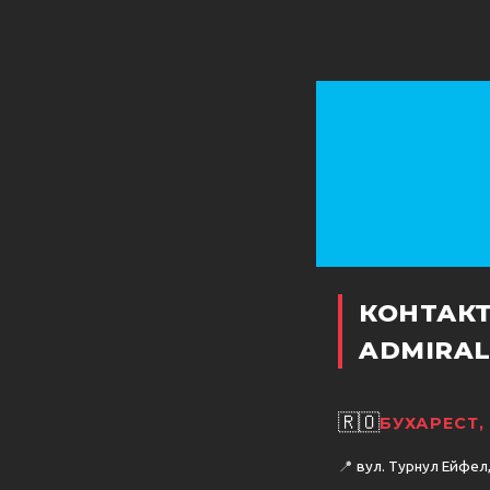
КОНТАК
ADMIRAL
🇷🇴
БУХАРЕСТ,
📍
вул. Турнул Ейфел, 