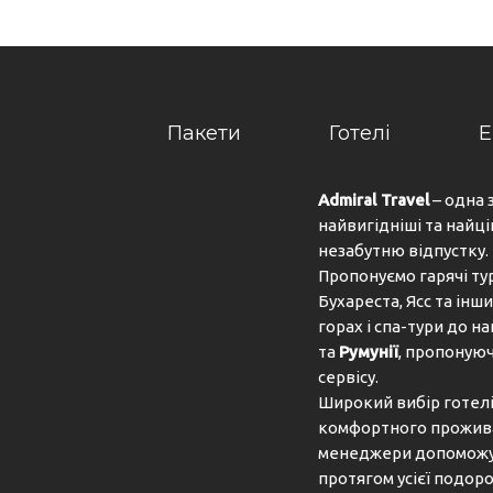
Пакети
Готелі
Е
Admiral Travel
– одна 
найвигідніші та найці
незабутню відпустку.
Пропонуємо гарячі ту
Бухареста, Ясс та інши
горах і спа-тури до 
та
Румунії
, пропонуюч
сервісу.
Широкий вибір готелів
комфортного проживан
менеджери допоможут
протягом усієї подоро