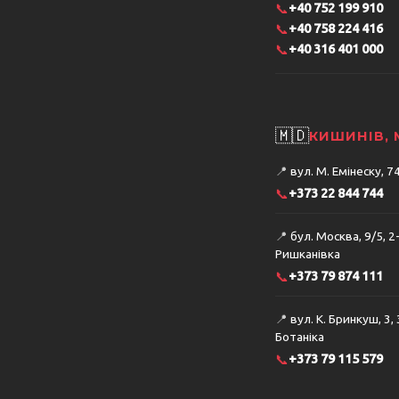
📞
+40 752 199 910
📞
+40 758 224 416
📞
+40 316 401 000
🇲🇩
КИШИНІВ,
📍
вул. М. Емінеску, 
📞
+373 22 844 744
📍
бул. Москва, 9/5, 2
Ришканівка
📞
+373 79 874 111
📍
вул. К. Бринкуш, 3,
Ботаніка
📞
+373 79 115 579