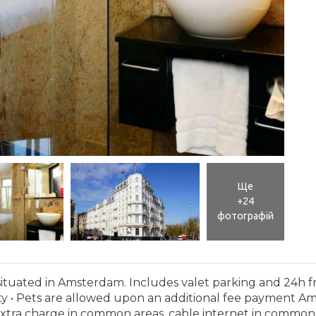
Ще
+24
фотографій
uated in Amsterdam. Includes valet parking and 24h fron
lity • Pets are allowed upon an additional fee payment A
h extra charge in common areas, cable internet in common 