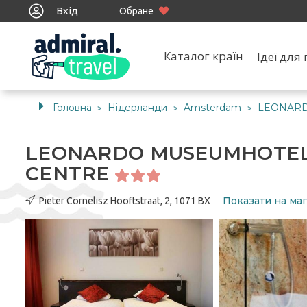
Вхід
Обране
Каталог країн
Ідеї дл
Головна
Нідерланди
Amsterdam
LEONARD
>
>
>
LEONARDO MUSEUMHOTEL
CENTRE
Показати на мап
Pieter Cornelisz Hooftstraat, 2, 1071 BX