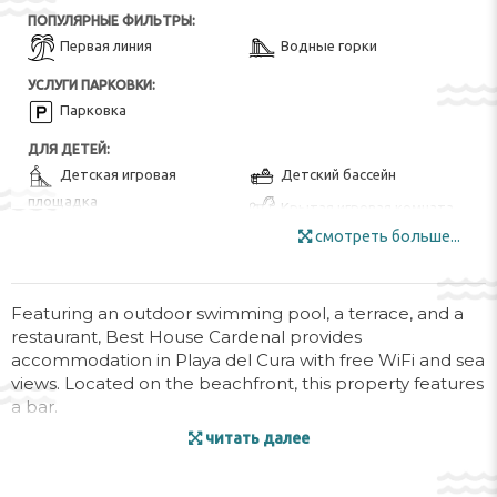
ПОПУЛЯРНЫЕ ФИЛЬТРЫ:
Первая линия
Водные горки
УСЛУГИ ПАРКОВКИ:
Парковка
ДЛЯ ДЕТЕЙ:
Детская игровая
Детский бассейн
площадка
Крытая игровая комната
смотреть больше...
Детское игровое
оборудование на открытом
воздухе
Featuring an outdoor swimming pool, a terrace, and a
УДОБСТВА В ОТЕЛЕ:
restaurant, Best House Cardenal provides
Бар
Ресторан-буфет
accommodation in Playa del Cura with free WiFi and sea
views. Located on the beachfront, this property features
Интернет
Камера хранения
a bar.
Комната для багажа
Минимаркет
читать далее
Providing a balcony and city views, the apartment
Мебель для улицы
Закусочный бар
includes 1 bedroom, a living room, satellite flat-screen
Специальное
Солнечная терраса