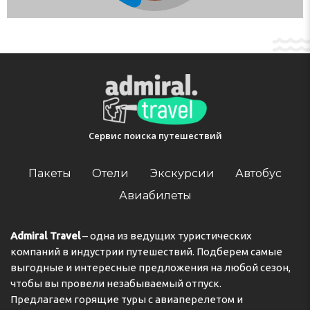
property's Damage Policy. Managed by a private host
Сейф
Check-in 15:00 - 00:00
УСЛОВИЯ ДЛЯ ГОСТЕЙ С ОГРАНИЧЕННЫМИ ВОЗМОЖНОСТЯМИ:
Check-out 00:00 - 11:00
Лифт (ы)
Key collection at the property. Key stored in the lock
box.
СЕРВИС В ОТЕЛЕ:
Адрес:
2 Calle Petrel, 35138, Playa del Cura, Spain
Упакованные ланчи
Телефон:
Сервис поиска путешествий
Пакеты
Отели
Экскурсии
Автобус
Авиабилеты
Admiral Travel
– одна из ведущих туристических
компаний в индустрии путешествий. Подберем самые
выгодные и интересные предложения на любой сезон,
чтобы вы провели незабываемый отпуск.
Предлагаем горящие туры с авиаперелетом и