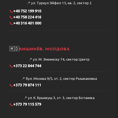
📍
ул. Турнул Эйфел 15, кв. 2, сектор 2
📞
+40 752 199 910
📞
+40 758 224 416
📞
+40 316 401 000
🇲🇩
КИШИНЁВ, МОЛДОВА
📍
ул. М. Эминеску 74, сектор Центр
📞
+373 22 844 744
📍
бул. Москва 9/5, эт. 2, сектор Рышкановка
📞
+373 79 874 111
📍
ул. К. Брынкуш 3, эт. 3, сектор Ботаника
📞
+373 79 115 579