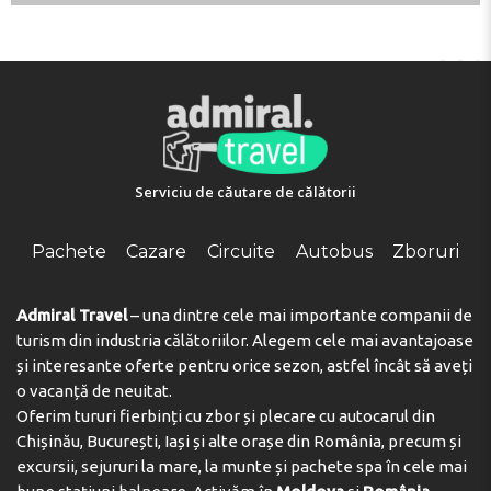
Check-in 15:00 - 00:00
Prânzuri la pachet
Check-out 00:00 - 11:00
Key collection at the property. Key stored in the lock
box.
Adresa:
2 Calle Petrel, 35138, Playa del Cura, Spain
Telefon:
Serviciu de căutare de călătorii
Pachete
Cazare
Circuite
Autobus
Zboruri
Admiral Travel
– una dintre cele mai importante companii de
turism din industria călătoriilor. Alegem cele mai avantajoase
și interesante oferte pentru orice sezon, astfel încât să aveți
o vacanță de neuitat.
Oferim tururi fierbinți cu zbor și plecare cu autocarul din
Chișinău, București, Iași și alte orașe din România, precum și
excursii, sejururi la mare, la munte și pachete spa în cele mai