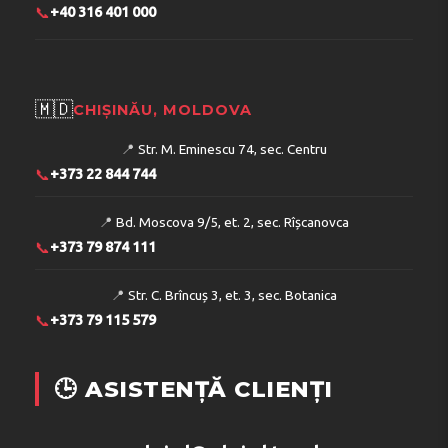
📞
+40 316 401 000
🇲🇩
CHIȘINĂU, MOLDOVA
📍
Str. M. Eminescu 74, sec. Centru
📞
+373 22 844 744
📍
Bd. Moscova 9/5, et. 2, sec. Rîșcanovca
📞
+373 79 874 111
📍
Str. C. Brîncuș 3, et. 3, sec. Botanica
📞
+373 79 115 579
🕒 ASISTENȚĂ CLIENȚI