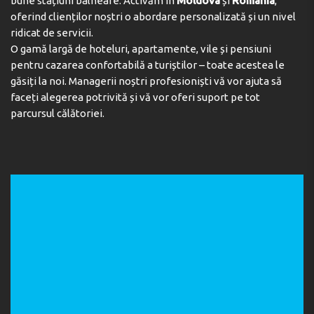
bune stațiuni balneare. Activăm în
Moldova
și
România
,
oferind clienților noștri o abordare personalizată și un nivel
ridicat de servicii.
O gamă largă de hoteluri, apartamente, vile și pensiuni
pentru cazarea confortabilă a turiștilor – toate acestea le
găsiți la noi. Managerii noștri profesioniști vă vor ajuta să
faceți alegerea potrivită și vă vor oferi suport pe tot
parcursul călătoriei.