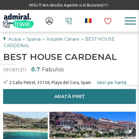
NOU !!! Am deschis Agentie si in Bucuresti !!✨
Acasă
Spania
Insulele Canare
BEST HOUSE
>
>
>
CARDENAL
BEST HOUSE CARDENAL
recenzii:
8.7
Fabulos
Vezi pe hartă
2 Calle Petrel, 35138, Playa del Cura, Spain
ARATĂ PREȚ