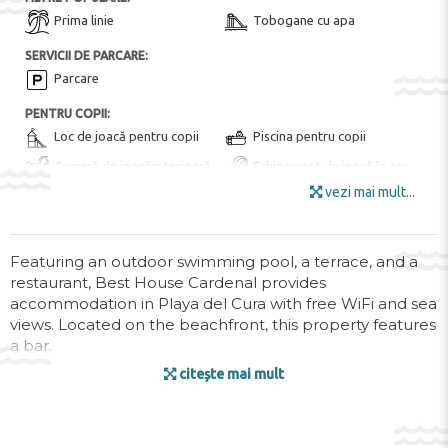
Prima linie
Tobogane cu apa
SERVICII DE PARCARE:
Parcare
PENTRU COPII:
Loc de joacă pentru copii
Piscina pentru copii
Cameră de joacă interioară
Echipament de joacă în aer
liber pentru copii
vezi mai mult...
FACILITĂȚILE HOTELULUI:
Bar
Restaurant tip bufet
Featuring an outdoor swimming pool, a terrace, and a
Internet
Loc de depozitare al
restaurant, Best House Cardenal provides
accommodation in Playa del Cura with free WiFi and sea
bagajelor
views. Located on the beachfront, this property features
Camera bagajelor
Minimarket
a bar.
Mobila de gradina
Bar de zi
citește mai mult
Providing a balcony and city views, the apartment
Meniu pentru diete speciale
Terasa la soare
includes 1 bedroom, a living room, satellite flat-screen
(la cerere)
Umbrele de soare
TV, an equipped kitchen, and 1 bathroom with a bidet