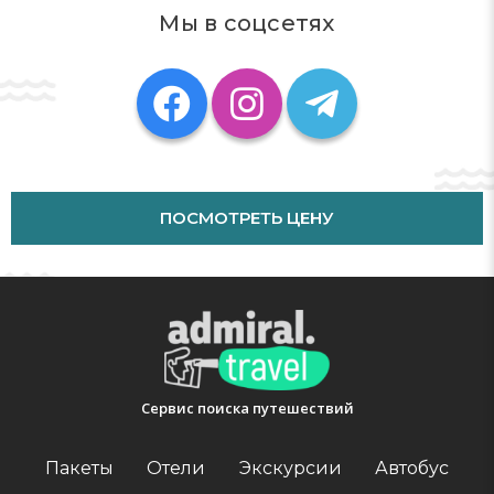
The villa offers a barbecue. A car rental service is
Мы в соцсетях
УСЛОВИЯ ДЛЯ ГОСТЕЙ С ОГРАНИЧЕННЫМИ ВОЗМОЖНОСТЯМИ:
available at Villa Santiago.
Номера для инвалидов
Amadores Beach is 1.5 km from the accommodation,
while Playa de Puerto Rico is 1.8 km from the property.
The nearest airport is Gran Canaria, 48 km from Villa
Santiago, and the property offers a paid airport shuttle
service.
This property will not accommodate hen, stag or similar
ПОСМОТРЕТЬ ЦЕНУ
parties. A damage deposit of EUR 300 is required. The
host charges this 7 days before arrival. This will be
collected by credit card. You should be reimbursed
within 7 days of check-out. Your deposit will be refunded
in full via credit card, subject to an inspection of the
property. Managed by a private host
Key collection at the property.
Адрес:
C/ Austria n11, 35130, La Playa de Tauro, Spain
Сервис поиска путешествий
Телефон:
Пакеты
Отели
Экскурсии
Автобус