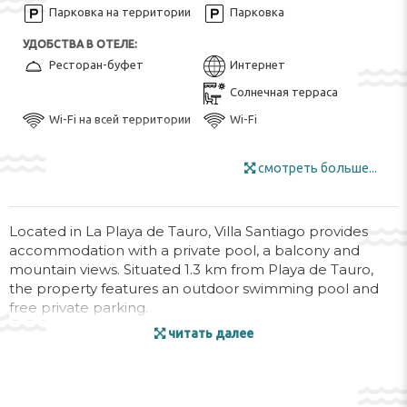
Парковка на территории
Парковка
УДОБСТВА В ОТЕЛЕ:
Ресторан-буфет
Интернет
Солнечная терраса
Wi-Fi на всей территории
Wi-Fi
РАЗВЛЕЧЕНИЯ И СПОРТ:
смотреть больше...
Аквапарк
Принадлежности для
барбекю
Дайвинг ($)
Курсы гольфа ($)
Located in La Playa de Tauro, Villa Santiago provides
Пеший туризм ($)
accommodation with a private pool, a balcony and
mountain views. Situated 1.3 km from Playa de Tauro,
БАССЕЙН:
the property features an outdoor swimming pool and
Открытый бассейн
Бассейн
free private parking.
КРАСОТА И ЗДОРОВЬЕ:
читать далее
The villa has 3 bedrooms, 1 bathroom, bed linen, towels,
Солярий
a flat-screen TV with satellite channels, a dining area, a
fully equipped kitchen, and a patio with pool views.
УДОБСТВА В НОМЕРЕ:
Сейф