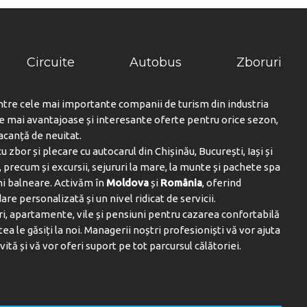
Circuite
Autobus
Zboruri
ntre cele mai importante companii de turism din industria
le mai avantajoase și interesante oferte pentru orice sezon,
vacanță de neuitat.
u zbor și plecare cu autocarul din Chișinău, București, Iași și
 precum și excursii, sejururi la mare, la munte și pachete spa
ni balneare. Activăm în
Moldova
și
România
, oferind
are personalizată și un nivel ridicat de servicii.
i, apartamente, vile și pensiuni pentru cazarea confortabilă
tea le găsiți la noi. Managerii noștri profesioniști vă vor ajuta
vită și vă vor oferi suport pe tot parcursul călătoriei.