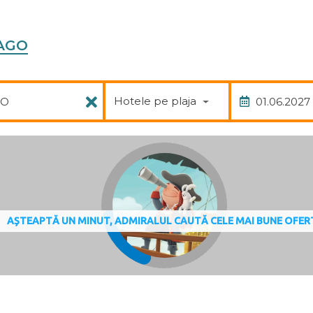
IAGO
Pachet
Data
Hotele pe plaja
AȘTEAPTĂ UN MINUT, ADMIRALUL CAUTĂ CELE MAI BUNE OFER