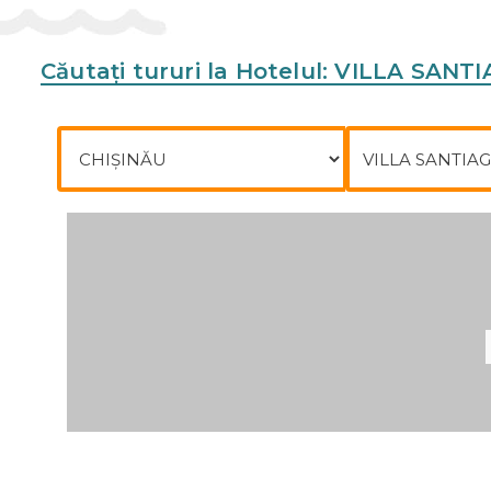
Căutați tururi la Hotelul: VILLA SANT
Plecare din
Către