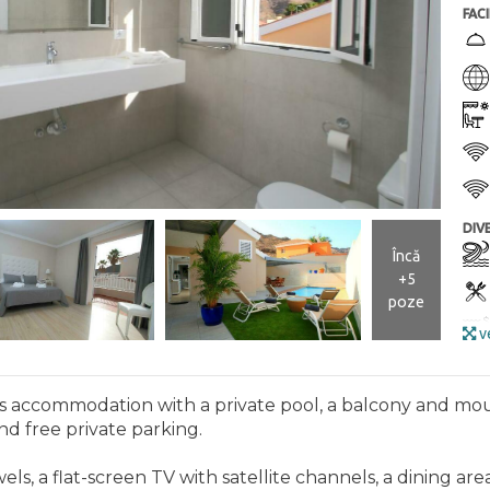
FACI
DIV
Încă
+5
poze
ve
des accommodation with a private pool, a balcony and mou
d free private parking.
BAZ
ls, a flat-screen TV with satellite channels, a dining are