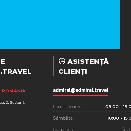
E
🕒 ASISTENȚĂ
.TRAVEL
CLIENȚI
admiral@admiral.travel
, ROMÂNIA
 ap. 2, Sector 2
Luni — Vineri:
09:00 - 19:
Sâmbătă:
10:00 - 15:
Duminică:
Înch