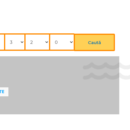
Nopți
Adulți
Copii
Caută
TE