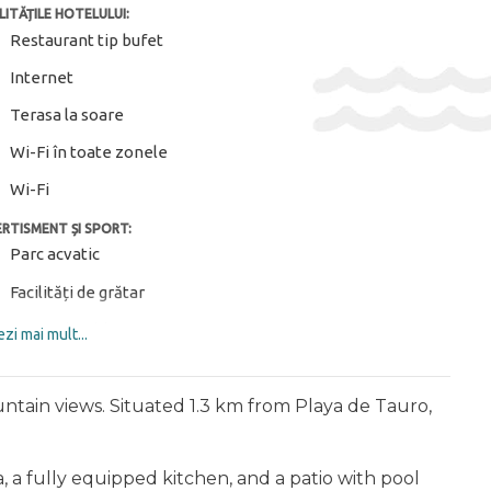
LITĂȚILE HOTELULUI:
Restaurant tip bufet
Internet
Terasa la soare
Wi-Fi în toate zonele
Wi-Fi
ERTISMENT ȘI SPORT:
Parc acvatic
Facilități de grătar
Scufundări ($)
zi mai mult...
Teren de golf
Drumeții ($)
ntain views. Situated 1.3 km from Playa de Tauro,
IN:
Piscina deschisa
a, a fully equipped kitchen, and a patio with pool