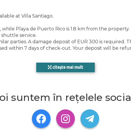
SAN
ilable at Villa Santiago.
hile Playa de Puerto Rico is 1.8 km from the property. 
DOT
 shuttle service.
lar parties. A damage deposit of EUR 300 is required. The 
d within 7 days of check-out. Your deposit will be refund
COND
citește mai mult
ain
oi suntem în rețelele socia