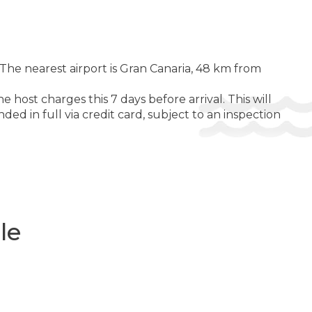
Piscină
ATATE SI FRUMUSETE:
Solariu
The nearest airport is Gran Canaria, 48 km from
ĂRILE CAMEREI:
Safeu
host charges this 7 days before arrival. This will
ed in full via credit card, subject to an inspection
IȚII PENTRU OASPEȚII CU DIZABILITĂȚI:
Camere pentru persoane cu mobilitate redusa
le