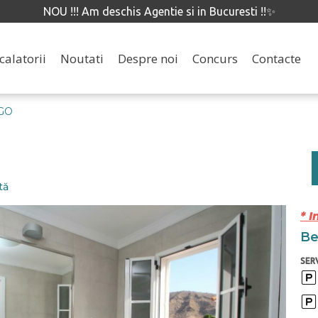
NOU !!! Am deschis Agentie si in Bucuresti !!✨
calatorii
Noutati
Despre noi
Concurs
Contacte
AGO
tă
* I
Ben
SERV