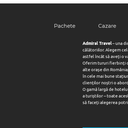
Pachete
Cazare
Admiral Travel
– una di
călătoriilor. Alegem ce
astfel încât să aveți o 
Oferim tururi fierbinți c
alte orașe din România,
în cele mai bune stațiu
clienților noștri o abord
O gamă largă de hotelur
a turiștilor – toate aces
să faceți alegerea potri