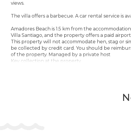
views.
The villa offers a barbecue. A car rental service is ava
Amadores Beach is 1.5 km from the accommodation, w
Villa Santiago, and the property offers a paid airport
This property will not accommodate hen, stag or simi
be collected by credit card. You should be reimburse
of the property. Managed by a private host
Key collection at the property.
Adresa:
C/ Austria n11, 35130, La Playa de Tauro, Sp
Telefon:
N