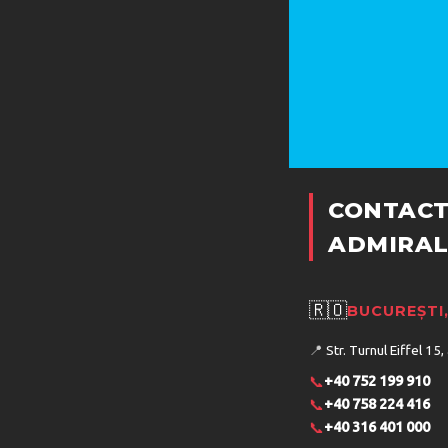
CONTACT
ADMIRAL
🇷🇴
BUCUREȘTI
📍
Str. Turnul Eiffel 15,
📞
+40 752 199 910
📞
+40 758 224 416
📞
+40 316 401 000