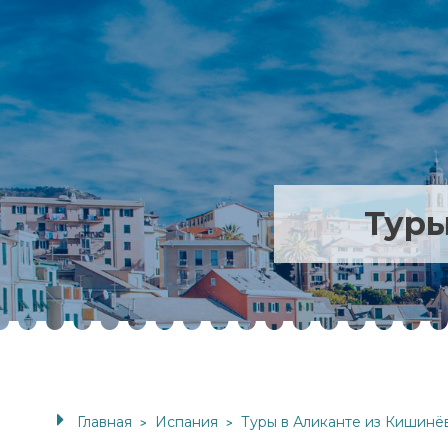
Туры
Главная
Испания
Туры в Аликанте из Кишинё
>
>