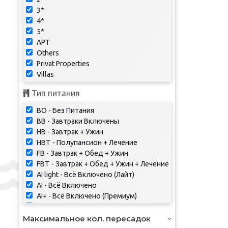
3*
4*
5*
APT
Others
Privat Properties
Villas
Тип питания
BO - Без Питания
BB - Завтраки Включены
HB - Завтрак + Ужин
HBT - Полупансион + Лечение
FB - Завтрак + Обед + Ужин
FBT - Завтрак + Обед + Ужин + Лечение
AI light - Всё Включено (Лайт)
AI - Всё Включено
AI+ - Всё Включено (Премиум)
UAI - Ультра Всё Включено
Согласно Программе - Согласно
Максимальное кол. пересадок