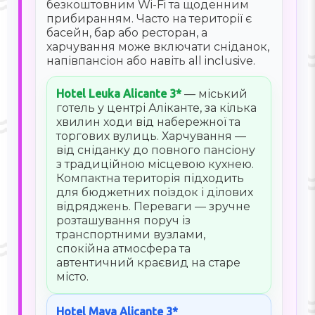
безкоштовним Wi-Fi та щоденним
прибиранням. Часто на території є
басейн, бар або ресторан, а
харчування може включати сніданок,
напівпансіон або навіть all inclusive.
Hotel Leuka Alicante 3*
— міський
готель у центрі Аліканте, за кілька
хвилин ходи від набережної та
торгових вулиць. Харчування —
від сніданку до повного пансіону
з традиційною місцевою кухнею.
Компактна територія підходить
для бюджетних поїздок і ділових
відряджень. Переваги — зручне
розташування поруч із
транспортними вузлами,
спокійна атмосфера та
автентичний краєвид на старе
місто.
Hotel Maya Alicante 3*