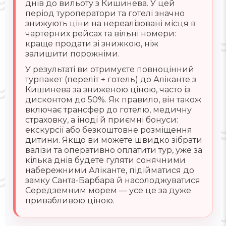
днів до вильоту з Кишинева. У цей
період туроператори та готелі значно
знижують ціни на нереалізовані місця в
чартерних рейсах та вільні номери:
краще продати зі знижкою, ніж
залишити порожніми.
У результаті ви отримуєте повноцінний
турпакет (переліт + готель) до Аліканте з
Кишинева за зниженою ціною, часто із
дисконтом до 50%. Як правило, він також
включає трансфер до готелю, медичну
страховку, а іноді й приємні бонуси:
екскурсії або безкоштовне розміщення
дитини. Якщо ви можете швидко зібрати
валізи та оперативно оплатити тур, уже за
кілька днів будете гуляти сонячними
набережними Аліканте, підійматися до
замку Санта-Барбара й насолоджуватися
Середземним морем — усе це за дуже
привабливою ціною.