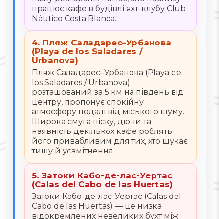
працює кафе в будівлі яхт-клубу Club
Náutico Costa Blanca.
4. Пляж Саладарес–Урбанова
(Playa de los Saladares /
Urbanova)
Пляж Саладарес–Урбанова (Playa de
los Saladares / Urbanova),
розташований за 5 км на південь від
центру, пропонує спокійну
атмосферу подалі від міського шуму.
Широка смуга піску, дюни та
наявність декількох кафе роблять
його привабливим для тих, хто шукає
тишу й усамітнення.
5. Затоки Кабо-де-лас-Уертас
(Calas del Cabo de las Huertas)
Затоки Кабо-де-лас-Уертас (Calas del
Cabo de las Huertas) — це низка
відокремлених невеликих бухт між