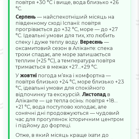
повітря +30 °C і вище, вода близько +26
°C.
Серпень
— найспекотніший місяць на
південному сході Іспанії: повітря
прогрівається до +32 °C, море — до +27
°C. Ідеальні умови для тих, хто любить
спеку і дуже теплу воду.
Вересень
—
оксамитовий сезон в Аліканте: спека
трохи спадає, але море залишається
теплим (+25 °C), а температура повітря
тримається в межах +27…+29 °C.
У
жовтні
погода м’яка і комфортна —
повітря близько +24 °C, море близько +23
°C, ідеальні умови для спокійного
відпочинку та екскурсій.
Листопад
в
Аліканте — це тепла осінь: повітря +18…
+21 °C, вода поступово холодає, але
сонячні дні продовжуються — чудовий
час для прогулянок історичним центром
і підйому до фортеці.
Отже, в який місяць краще їхати до