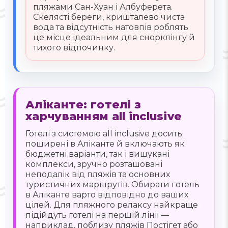
пляжами Сан-Хуан і Албуферета.
Скелясті береги, кришталево чиста
вода та відсутність натовпів роблять
це місце ідеальним для снорклінгу й
тихого відпочинку.
Аліканте: готелі з
харчуванням all inclusive
Готелі з системою all inclusive досить
поширені в Аліканте й включають як
бюджетні варіанти, так і вишукані
комплекси, зручно розташовані
неподалік від пляжів та основних
туристичних маршрутів. Обирати готель
в Аліканте варто відповідно до ваших
цілей. Для пляжного релаксу найкраще
підійдуть готелі на першій лінії —
наприклад, поблизу пляжів Постігет або