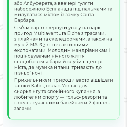
або Албуферета, а ввечері гуляти
набережною Еспланада під пальмами та
милуватися містом із замку Санта-
Барбара.
Сім’ям варто звернути увагу на парк
пригод Multiaventura Elche з трасами,
зіплайнами та скеледромами, а також на
музей MARQ з інтерактивними
експонатами. Молодим мандрівникам і
поціновувачам нічного життя
сподобаються бари й клуби в центрі
міста, де музика й танці тривають до
пізньої ночі.
Прихильникам природи варто відвідати
затоки Кабо-де-лас-Уертас для
снорклінгу та спокійного купання, а
любителям спорту — гольф-резорти та
готелі з сучасними басейнами й фітнес-
залами.