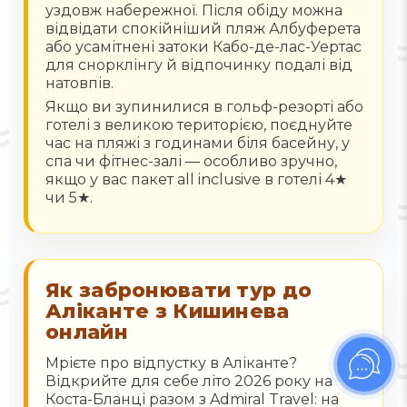
уздовж набережної. Після обіду можна
відвідати спокійніший пляж Албуферета
або усамітнені затоки Кабо-де-лас-Уертас
для снорклінгу й відпочинку подалі від
натовпів.
Якщо ви зупинилися в гольф-резорті або
готелі з великою територією, поєднуйте
час на пляжі з годинами біля басейну, у
спа чи фітнес-залі — особливо зручно,
якщо у вас пакет all inclusive в готелі 4★
чи 5★.
Як забронювати тур до
Аліканте з Кишинева
онлайн
Мрієте про відпустку в Аліканте?
Відкрийте для себе літо 2026 року на
Коста-Бланці разом з Admiral Travel: на