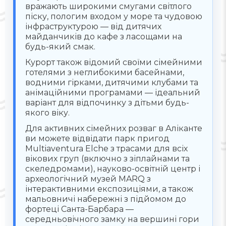
вражають широкими смугами світлого
піску, пологим входом у море та чудовою
інфраструктурою — від дитячих
майданчиків до кафе з ласощами на
будь-який смак.
Курорт також відомий своїми сімейними
готелями з неглибокими басейнами,
водними гірками, дитячими клубами та
анімаційними програмами — ідеальний
варіант для відпочинку з дітьми будь-
якого віку.
Для активних сімейних розваг в Аліканте
ви можете відвідати парк пригод
Multiaventura Elche з трасами для всіх
вікових груп (включно з зіплайнами та
скеледромами), науково-освітній центр і
археологічний музей MARQ з
інтерактивними експозиціями, а також
мальовничі набережні з підйомом до
фортеці Санта-Барбара —
середньовічного замку на вершині гори