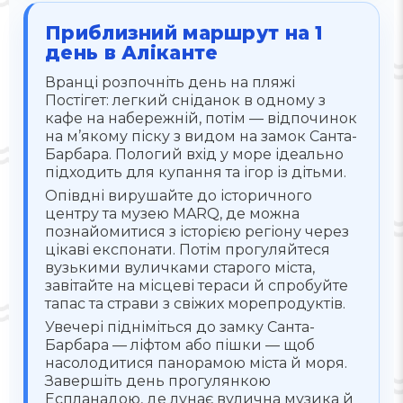
Приблизний маршрут на 1
день в Аліканте
Вранці розпочніть день на пляжі
Постігет: легкий сніданок в одному з
кафе на набережній, потім — відпочинок
на м’якому піску з видом на замок Санта-
Барбара. Пологий вхід у море ідеально
підходить для купання та ігор із дітьми.
Опівдні вирушайте до історичного
центру та музею MARQ, де можна
познайомитися з історією регіону через
цікаві експонати. Потім прогуляйтеся
вузькими вуличками старого міста,
завітайте на місцеві тераси й спробуйте
тапас та страви з свіжих морепродуктів.
Увечері підніміться до замку Санта-
Барбара — ліфтом або пішки — щоб
насолодитися панорамою міста й моря.
Завершіть день прогулянкою
Еспланадою, де лунає вулична музика й