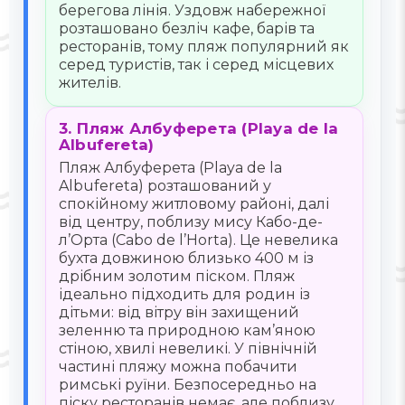
берегова лінія. Уздовж набережної
розташовано безліч кафе, барів та
ресторанів, тому пляж популярний як
серед туристів, так і серед місцевих
жителів.
3. Пляж Албуферета (Playa de la
Albufereta)
Пляж Албуферета (Playa de la
Albufereta) розташований у
спокійному житловому районі, далі
від центру, поблизу мису Кабо-де-
л’Орта (Cabo de l’Horta). Це невелика
бухта довжиною близько 400 м із
дрібним золотим піском. Пляж
ідеально підходить для родин із
дітьми: від вітру він захищений
зеленню та природною кам’яною
стіною, хвилі невеликі. У північній
частині пляжу можна побачити
римські руїни. Безпосередньо на
піску ресторанів немає, але поблизу