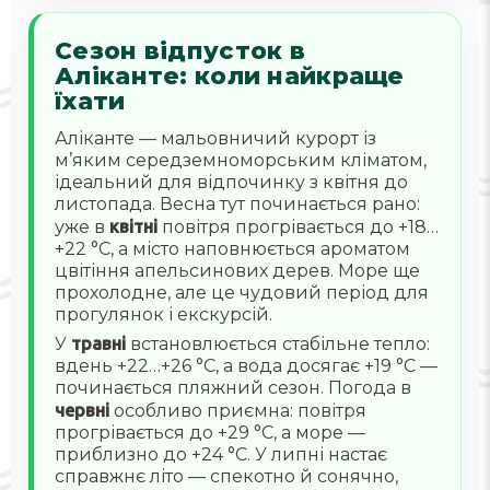
Сезон відпусток в
Аліканте: коли найкраще
їхати
Аліканте — мальовничий курорт із
м’яким середземноморським кліматом,
ідеальний для відпочинку з квітня до
листопада. Весна тут починається рано:
уже в
квітні
повітря прогрівається до +18…
+22 °C, а місто наповнюється ароматом
цвітіння апельсинових дерев. Море ще
прохолодне, але це чудовий період для
прогулянок і екскурсій.
У
травні
встановлюється стабільне тепло:
вдень +22…+26 °C, а вода досягає +19 °C —
починається пляжний сезон. Погода в
червні
особливо приємна: повітря
прогрівається до +29 °C, а море —
приблизно до +24 °C. У липні настає
справжнє літо — спекотно й сонячно,