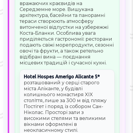
вражаючих краєвидів на
Середземне море. Вишукана
архітектура, басейни та панорамні
тераси створюють атмосферу
витонченої відпустки на узбережжі
Коста-Бланки. Особлива увага
приділяється гастрономії: ресторани
подають свіжі морепродукти, сезонні
овочі та фрукти, а також ретельно
відібрані вина — поєднання
місцевих традицій і сучасної кухні.
Hotel Hospes Amerigo Alicante 5*
розташований у серці старого
міста Аліканте, у будівлі
колишнього монастиря XIX
століття, лише за 300 м від пляжу
Постігет і поряд із собором Сан-
Ніколас. Просторі зали з
високими стелями та великими
вікнами оформлені в
неокласичному стилі.