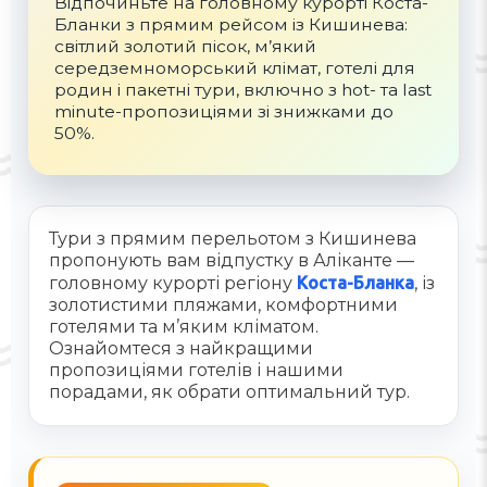
Відпочиньте на головному курорті Коста-
Бланки з прямим рейсом із Кишинева:
світлий золотий пісок, м’який
середземноморський клімат, готелі для
родин і пакетні тури, включно з hot- та last
minute-пропозиціями зі знижками до
50%.
Тури з прямим перельотом з Кишинева
пропонують вам відпустку в Аліканте —
головному курорті регіону
Коста-Бланка
, із
золотистими пляжами, комфортними
готелями та м’яким кліматом.
Ознайомтеся з найкращими
пропозиціями готелів і нашими
порадами, як обрати оптимальний тур.