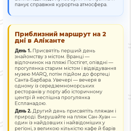
панує справжня курортна атмосфера.
Приблизний маршрут на 2
дні в Аліканте
День 1.
Присвятіть перший день
знайомству з містом. Вранці —
відпочинок на пляжі Постігет, опівдні —
прогулянка старим містом і відвідування
музею MARQ, потім підйом до фортеці
Санта-Барбара. Увечері — вечеря в
одному із середземноморських
ресторанів у порту або історичному
центрі й неспішна прогулянка
Еспланадою.
День 2.
Другий день присвятіть пляжам і
природі. Вирушайте на пляж Сан-Хуан —
один із найдовших і найвідоміших у
регіоні, з великою кількістю кафе й барів