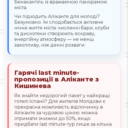
Бенакантіль із вражаючою панорамою
міста.
Чи підходить Аліканте для молоді?
Безумовно. Їм сподобається активне
нічне життя міста: численні бари, клуби
та дискотеки створюють яскраву,
енергійну атмосферу — не менш
захопливу, ніж денні розваги.
Гарячі last minute-
пропозиції в Аліканте з
Кишинева
Як знайти недорогий пакет у найкращі
готелі Іспанії? Для жителів Молдови є
прекрасна можливість відпочинку в
Аліканте за чудовою ціною: можна
отримати знижки до 50%, якщо
придбати last minute-тур лише за кілька