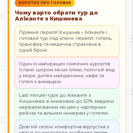
КОРОТКО ПРО ГОЛОВНЕ
Чому варто обрати тур до
Аліканте з Кишинева
Прямий переліт Кишинів – Аліканте і
готовий тур «під ключ»: переліт, готель,
трансфер та медична страховка в
одній броні.
Один із найкращих сімейних курортів
Іспанії: широкі міські пляжі, пологий вхід
у море, дитячі майданчики, кафе та
готелі з анімацією.
Last minute-тури до Аліканте з
Кишинева зі знижками до 50% завдяки
нереалізованим місцям у чартерних
рейсах та вільним номерам у готелях.
Довгий сезон: комфортна відпустка з
квітня до листопада, особливо тепле