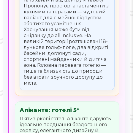
Пропонує просторі апартаменти з
кухнями та терасами — чудовий
варіант для сімейної відпустки
або тихого усамітнення.
Харчування може бути від
сніданку до all inclusive. На
великій території розташовані 18-
лункове гольф-поле, два відкриті
басейни, доглянуті сади,
спортивні майданчики й дитяча
зона. Головна перевага готелю —
тиша та близькість до природи
без втрати зручного доступу до
міста.
Аліканте: готелі 5*
П’ятизіркові готелі Аліканте дарують
ідеальне поєднання бездоганного
сервісу, елегантного дизайну й