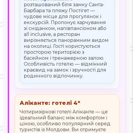
розташований біля замку Санта-
Барбара та пляжу Постігет —
чудове місце для прогулянок і
екскурсій. Пропонує харчування
зі сніданком, напівпансіоном або
all inclusive, а ресторан
вирізняється панорамним видом
на околиці. Гості користуються
просторою територією з
басейном і тренажерною залою.
Особливість готелю — відмінний
краєвид на замок і зручності для
родинного відпочинку.
Аліканте: готелі 4*
Чотиризіркові готелі Аліканте — це
ідеальний баланс між комфортом і
ціною, особливо популярний серед
туристів із Молдови. Ви отримуєте