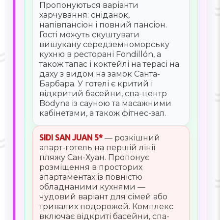
Пропонуються варіанти
харчування: сніданок,
напівпансіон і повний пансіон.
Гості можуть скуштувати
вишукану середземноморську
кухню в ресторані Fondillón, а
також тапас і коктейлі на терасі на
даху з видом на замок Санта-
Барбара. У готелі є критий і
відкритий басейни, спа-центр
Bodyna із сауною та масажними
кабінетами, а також фітнес-зал.
SIDI SAN JUAN 5*
— розкішний
апарт-готель на першій лінії
пляжу Сан-Хуан. Пропонує
розміщення в просторих
апартаментах із повністю
обладнаними кухнями —
чудовий варіант для сімей або
тривалих подорожей. Комплекс
включає відкриті басейни, спа-