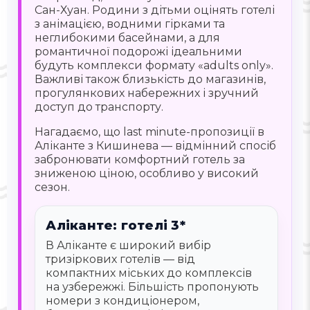
Сан-Хуан. Родини з дітьми оцінять готелі
з анімацією, водними гірками та
неглибокими басейнами, а для
романтичної подорожі ідеальними
будуть комплекси формату «adults only».
Важливі також близькість до магазинів,
прогулянкових набережних і зручний
доступ до транспорту.
Нагадаємо, що last minute-пропозиції в
Аліканте з Кишинева — відмінний спосіб
забронювати комфортний готель за
зниженою ціною, особливо у високий
сезон.
Аліканте: готелі 3*
В Аліканте є широкий вибір
тризіркових готелів — від
компактних міських до комплексів
на узбережжі. Більшість пропонують
номери з кондиціонером,