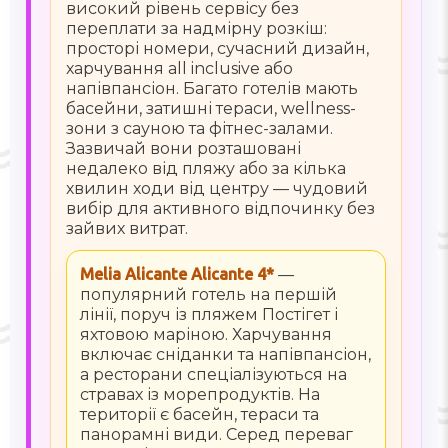
високий рівень сервісу без
переплати за надмірну розкіш:
просторі номери, сучасний дизайн,
харчування all inclusive або
напівпансіон. Багато готелів мають
басейни, затишні тераси, wellness-
зони з сауною та фітнес-залами.
Зазвичай вони розташовані
недалеко від пляжу або за кілька
хвилин ходи від центру — чудовий
вибір для активного відпочинку без
зайвих витрат.
Melia Alicante Alicante 4*
—
популярний готель на першій
лінії, поруч із пляжем Постігет і
яхтовою маріною. Харчування
включає сніданки та напівпансіон,
а ресторани спеціалізуються на
стравах із морепродуктів. На
території є басейн, тераси та
панорамні види. Серед переваг