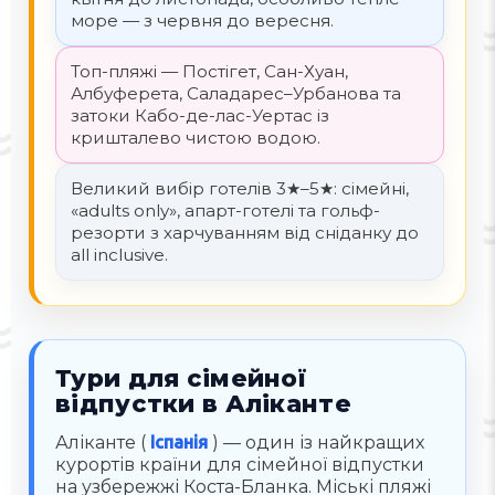
море — з червня до вересня.
Топ-пляжі — Постігет, Сан-Хуан,
Албуферета, Саладарес–Урбанова та
затоки Кабо-де-лас-Уертас із
кришталево чистою водою.
Великий вибір готелів 3★–5★: сімейні,
«adults only», апарт-готелі та гольф-
резорти з харчуванням від сніданку до
all inclusive.
Тури для сімейної
відпустки в Аліканте
Аліканте (
Іспанія
) — один із найкращих
курортів країни для сімейної відпустки
на узбережжі Коста-Бланка. Міські пляжі