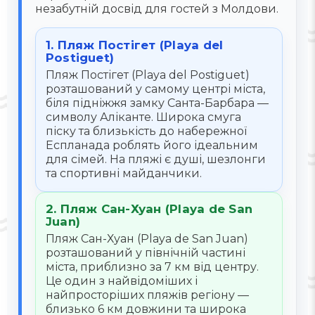
незабутній досвід для гостей з Молдови.
1. Пляж Постігет (Playa del
Postiguet)
Пляж Постігет (Playa del Postiguet)
розташований у самому центрі міста,
біля підніжжя замку Санта-Барбара —
символу Аліканте. Широка смуга
піску та близькість до набережної
Еспланада роблять його ідеальним
для сімей. На пляжі є душі, шезлонги
та спортивні майданчики.
2. Пляж Сан-Хуан (Playa de San
Juan)
Пляж Сан-Хуан (Playa de San Juan)
розташований у північній частині
міста, приблизно за 7 км від центру.
Це один з найвідоміших і
найпросторіших пляжів регіону —
близько 6 км довжини та широка