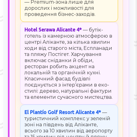
— Premium-зона лише для
дорослих і можливості для
проведення бізнес-заходів.
Hotel Serawa Alicante 4*
— бутік-
готель із камерною атмосферою в
центрі Аліканте, за кілька хвилин
ходи від старого міста, Еспланади
та пляжу Постігет. Харчування
включає сніданки й обіди,
ресторан робить акцент на
локальній та органічній кухні.
Класичний фасад будівлі
поєднується з інтер’єрами в еко-
стилі: дерево, натуральні фактури
та елементи сучасного мистецтва.
El Plantío Golf Resort Alicante 4*
—
туристичний комплекс у зеленій
зоні на південь від Аліканте,
всього за 10 хвилин від аеропорту
та 15 хвилин від центру й пляжу.