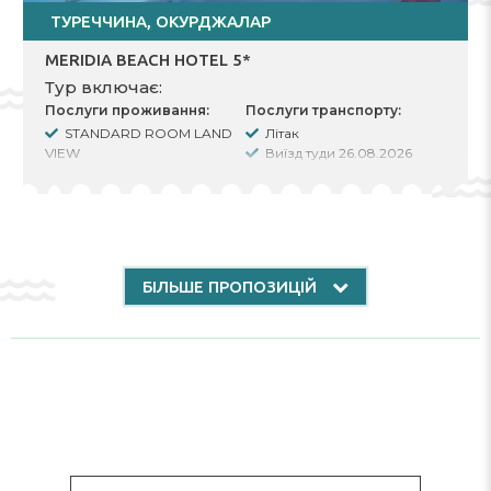
ТУРЕЧЧИНА, ОКУРДЖАЛАР
MERIDIA BEACH HOTEL 5*
Тур включає:
Послуги проживання:
Послуги транспорту:
STANDARD ROOM LAND
Літак
VIEW
Виїзд туди 26.08.2026
Вартість за 2 Дорослі
Виїзд назад 02.09.2026
Тип харчування ALL
Трансфер group
INCLUSIVE
Кількість ночей 6
Заселення 26.08.2026
Виселення 01.09.2026
БІЛЬШЕ ПРОПОЗИЦІЙ
Інші послуги:
Трансфер