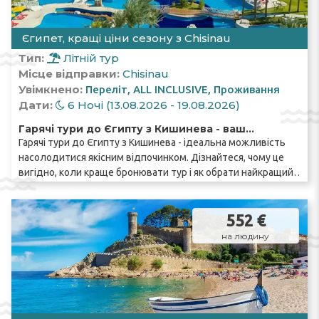
Єгипет, кращі ціни сезону з Chisinau
Тип:
Літній тур
Місце відправки:
Chisinau
Увімкнено:
Переліт
ALL INCLUSIVE
Проживання
Дати:
6 Ночі (13.08.2026 - 19.08.2026)
Гарячі тури до Єгипту з Кишинева - ваш
Гарячі тури до Єгипту з Кишинева - ідеальна можливість
ідеальний вибір!
насолодитися якісним відпочинком. Дізнайтеся, чому це
вигідно, коли краще бронювати тур і як обрати найкращий
курорт.
552 €
на людину