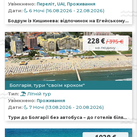
Увімкнено:
Переліт
UAI
Проживання
Дати:
6 Ночі (16.08.2026 - 22.08.2026)
Бодрум із Кишинева: відпочинок на Егейському
морі серед бухт, курортів і космополітичної
атмосфери
228 €
/ 375 €
на людину
Болгарія, тури "своїм кроком"
Тип:
Літній тур
Увімкнено:
Проживання
Дати:
7 Ночі (13.08.2026 - 20.08.2026)
Тури до Болгарії без автобуса – до готелів біля
моря самостійно