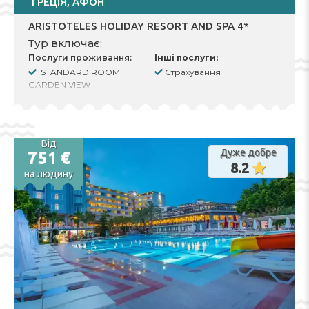
ГРЕЦІЯ, АФОН
ARISTOTELES HOLIDAY RESORT AND SPA 4*
Тур включає:
Послуги проживання:
Інші послуги:
STANDARD ROOM
Страхування
GARDEN VIEW
Вартість за 2 Дорослі
Тип харчування AI
Кількість ночей 7
Заселення 10.09.2026
Від
Виселення 17.09.2026
Дуже добре
751 €
8.2
на людину