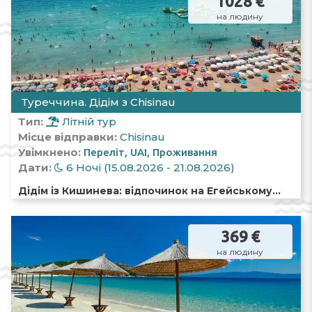
1028 €
на людину
Туреччина. Дідім з Chisinau
Тип:
Літній тур
Місце відправки:
Chisinau
Увімкнено:
Переліт
UAI
Проживання
Дати:
6 Ночі (15.08.2026 - 21.08.2026)
Дідім із Кишинева: відпочинок на Егейському
морі із золотистими пляжами, спокійними
курортами та античною історією
369 €
на людину