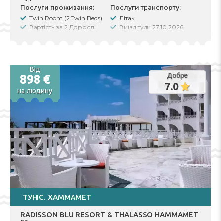
Послуги проживання:
Послуги транспорту:
Twin Room (2 Twin Beds)
Літак
Вартість за 2 Дорослі
Виїзд туди 27.10.2026
Тип харчування
Виїзд назад 30.10.2026
Кількість ночей 3
Трансфер shuttlebus
Заселення 27.10.2026
Виселення 30.10.2026
Від
Інші послуги:
Добре
898 €
Трансфер
7.0
на людину
Страхування
Free excursion
ТУНІС. ХАММАМЕТ
RADISSON BLU RESORT & THALASSO HAMMAMET