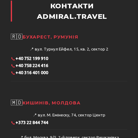
КОНТАКТИ
ADMIRAL.TRAVEL
🇷🇴
БУХАРЕСТ, РУМУНІЯ
📍
вул. Турнул Ейфел, 15, кв. 2, сектор 2
📞
+40 752 199 910
📞
+40 758 224 416
📞
+40 316 401 000
🇲🇩
КИШИНІВ, МОЛДОВА
📍
вул. М. Емінеску, 74, сектор Центр
📞
+373 22 844 744
📍
бул. Москва, 9/5, 2-й поверх, сектор Ришканівка