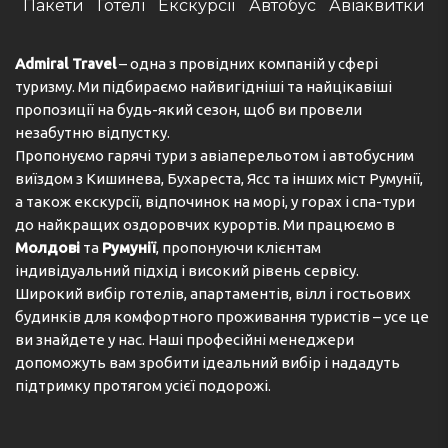
Пакети
Готелі
Екскурсії
Автобус
Авіаквитки
Admiral Travel
– одна з провідних компаній у сфері
туризму. Ми підбираємо найвигідніші та найцікавіші
пропозиції на будь-який сезон, щоб ви провели
незабутню відпустку.
Пропонуємо гарячі тури з авіаперельотом і автобусним
виїздом з Кишинева, Бухареста, Ясс та інших міст Румунії,
а також екскурсії, відпочинок на морі, у горах і спа-тури
до найкращих оздоровчих курортів. Ми працюємо в
Молдові
та
Румунії
, пропонуючи клієнтам
індивідуальний підхід і високий рівень сервісу.
Широкий вибір готелів, апартаментів, вілл і гостьових
будинків для комфортного проживання туристів – усе це
ви знайдете у нас. Наші професійні менеджери
допоможуть вам зробити ідеальний вибір і нададуть
підтримку протягом усієї подорожі.