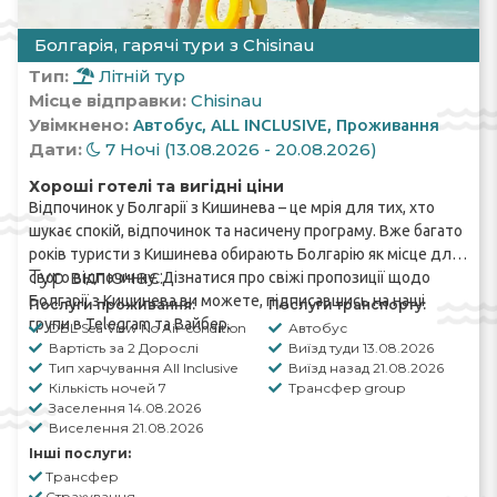
Болгарія, гарячі тури з Chisinau
Тип:
Літній тур
Місце відправки:
Chisinau
Увімкнено:
Автобус
ALL INCLUSIVE
Проживання
Дати:
7 Ночі (13.08.2026 - 20.08.2026)
Хороші готелі та вигідні ціни
Відпочинок у
Болгарії
з Кишинева – це мрія для тих, хто
шукає спокій, відпочинок та насичену програму. Вже багато
років туристи з Кишинева обирають Болгарію як місце для
Тур включає:
свого відпочинку. Дізнатися про свіжі пропозиції щодо
Болгарії з Кишинева ви можете, підписавшись на наші
Послуги проживання:
Послуги транспорту:
групи в
Telegram
та
Вайбер
.
DBL Sea View No Air-condition
Автобус
Вартість за 2 Дорослі
Виїзд туди 13.08.2026
Тип харчування All Inclusive
Виїзд назад 21.08.2026
Кількість ночей 7
Трансфер group
Заселення 14.08.2026
Виселення 21.08.2026
Інші послуги:
Трансфер
Страхування