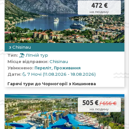
472 €
на людину
з Chisinau
Тип:
Літній тур
Місце відправки:
Chisinau
Увімкнено:
Переліт
Проживання
Дати:
7 Ночі (11.08.2026 - 18.08.2026)
Гарячі тури до Чорногорії з Кишинева
505 €
/ 656 €
на людину