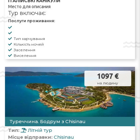
ІТАЛІЙСЬКІ КАНІКУЛИ
Место для описания
Тур включає:
Послуги проживання:
Тип харчування
Кількість ночей
Заселення
Виселення
1097 €
на людину
Туреччина. Бодрум з Chisinau
Тип:
Літній тур
Місце відправки:
Chisinau