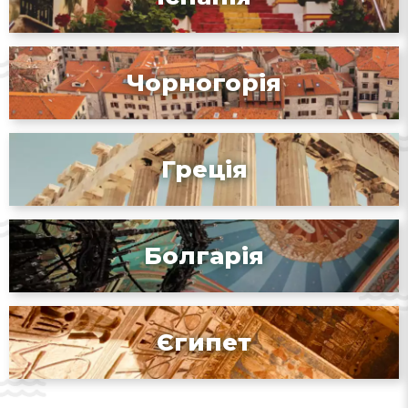
Чорногорія
Греція
Болгарія
Єгипет