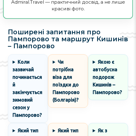
Admiral.Travel — практичний досвід, а не лише
красиві фото.
Поширені запитання про
Пампорово та маршрут Кишинів
– Пампорово
Коли
Чи
Якою є
зазвичай
потрібна
автобусна
починається
віза для
подорож
й
поїздки до
Кишинів –
закінчується
Пампорово
Пампорово?
зимовий
(Болгарія)?
сезон у
Пампорово?
Який тип
Який тип
Як з