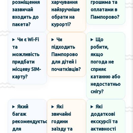
розміщення
харчування
грошима та
зазвичай
найзручніше
оплатами в
входить до
обрати на
Пампорово?
пакета?
курорті?
Чи є Wi-Fi
Чи
Що
та
підходить
робити,
можливість
Пампорово
якщо
придбати
для дітей і
погода не
місцеву SIM-
початківців?
сприяє
карту?
катанню або
недостатньо
снігу?
Який
Які
Які
багаж
звичайні
додаткові
рекомендується
години
екскурсії та
для
заїзду та
активності