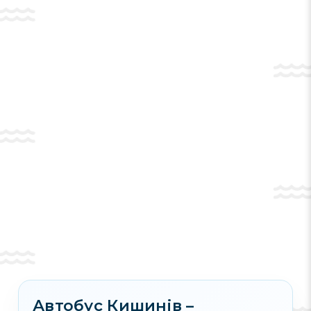
просто неба. Маленьких мандрівників
зацікавить найбільший планетарій у
Болгарії, а поціновувачів природи
зачарують Смолянські озера, ”смарагдові
очі Родоп”, розташовані серед крутих
скель і лісів. Ті, хто хоче відвідати вражаючі
скелясті краєвиди, їдуть до Триградської
ущелини з відомою печерою Диявольське
горло та грандіозної печери Ягодинська зі
сталактитами, де було виявлено житло
давніх людей періоду енеоліту (4 тисячі
років до н.е.). На курорті організовують
також подорожі до історичних центрів
Пловдіва і Чепеларе, до етнографічного
села Вели́ка Лика та давнього
християнського монастиря Бачково,
відомого з 1083 року. Маєте можливість
відвідати цілющі джерела в місті Девін,
відомому також як Spa-курорт у Болгарії.
Автобус Кишинів –