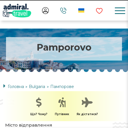
Pamporovo
Головна
Bulgaria
Пампорове
>
>
Що? Чому?
Путівник
Як дістатися?
Місто відправлення