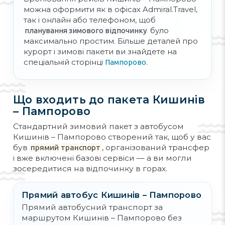
у Пампорово, Болгарія
можна оформити як в офісах Admiral.Travel,
так і онлайн або телефоном, щоб
Любителі зимового відпочинку високо
було
оцінять болгарські курорти, адже якість і
планування зимового відпочинку
максимально простим. Більше деталей про
кількість снігу відповідає всім
курорт і зимові пакети ви знайдете на
європейським стандартам (за потреби
спеціальній сторінці
.
працює снігова гармата), а ціни на
Пампорово
проживання та оренду спорядження
суттєво нижчі. Також тут доступне
навчання сноуборду й лижам, а
Що входить до пакета Кишинів
особливості трас Пампорово дозволяють
– Пампорово
кататися навіть початківцям. Хочемо
відзначити й неповторну балканську
Стандартний зимовий пакет з автобусом
атмосферу цього регіону, яку болгари з
Кишинів – Пампорово створений так, щоб у вас
любов’ю називають горами Орфея.
був
, організований трансфер
прямий транспорт
і вже включені базові сервіси — а ви могли
Почніть знайомство із зимовими видами
зосередитися на відпочинку в горах.
спорту в близькій для вас країні:
менеджери Admiral Travel із радістю
Прямий автобус Кишинів – Пампорово
допоможуть із бронюванням лижного туру
в Болгарію та успішною організацією
Прямий автобусний транспорт за
вашої зимової відпустки!
маршрутом Кишинів – Пампорово без