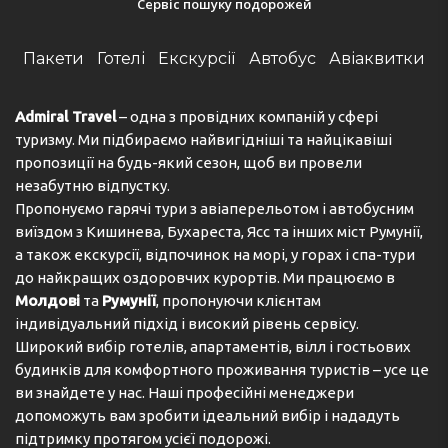
Сервіс пошуку подорожей
Пакети
Готелі
Екскурсії
Автобус
Авіаквитки
Admiral Travel
– одна з провідних компаній у сфері
туризму. Ми підбираємо найвигідніші та найцікавіші
пропозиції на будь-який сезон, щоб ви провели
незабутню відпустку.
Пропонуємо гарячі тури з авіаперельотом і автобусним
виїздом з Кишинева, Бухареста, Ясс та інших міст Румунії,
а також екскурсії, відпочинок на морі, у горах і спа-тури
до найкращих оздоровчих курортів. Ми працюємо в
Молдові
та
Румунії
, пропонуючи клієнтам
індивідуальний підхід і високий рівень сервісу.
Широкий вибір готелів, апартаментів, вілл і гостьових
будинків для комфортного проживання туристів – усе це
ви знайдете у нас. Наші професійні менеджери
допоможуть вам зробити ідеальний вибір і нададуть
підтримку протягом усієї подорожі.