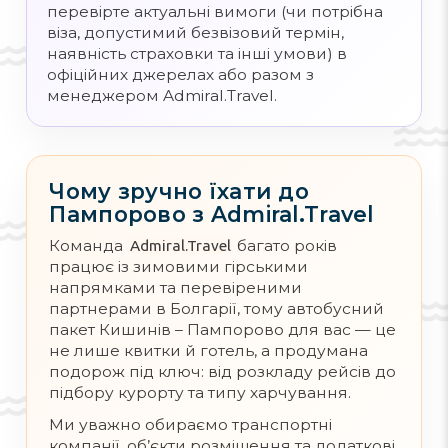
перевірте актуальні вимоги (чи потрібна
віза, допустимий безвізовий термін,
наявність страховки та інші умови) в
офіційних джерелах або разом з
менеджером Admiral.Travel.
Чому зручно їхати до
Пампорово з Admiral.Travel
Команда
багато років
Admiral.Travel
працює із зимовими гірськими
напрямками та перевіреними
партнерами в Болгарії, тому автобусний
пакет Кишинів – Пампорово для вас — це
не лише квитки й готель, а продумана
подорож під ключ: від розкладу рейсів до
підбору курорту та типу харчування.
Ми уважно обираємо транспортні
компанії, об’єкти розміщення та додаткові