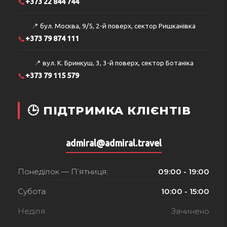
📞
+373 22 844 744
📍
бул. Москва, 9/5, 2-й поверх, сектор Ришканівка
📞
+373 79 874 111
📍
вул. К. Бринкуш, 3, 3-й поверх, сектор Ботаніка
📞
+373 79 115 579
🕒 ПІДТРИМКА КЛІЄНТІВ
admiral@admiral.travel
Понеділок — П’ятниця:
09:00 - 19:00
Субота:
10:00 - 15:00
Неділя:
Зачинено