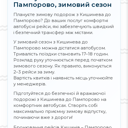
Пампорово, зимовий сезон
Плануєте зимову подорож з Кишинева до
Екстремальне катання на
Пампорово? До ваших послуг комфортні
лижах у Чепеларе
автобусні рейси, які забезпечують швидкий
і безпечний трансфер між містами.
На трасах сусіднього міста Чепеларе часто
У зимовий сезон з Кишинева до
відбуваються змагання, а крутіші схили
Пампорово можна дістатися автобусом.
дають змогу розвивати більш
Тривалість поїздки становить 17–18 годин.
екстремальні види спорту. Для
Розклад руху уточнюється перед початком
досвідчених любителів сноуборду є
зимового сезону. Як правило, виконується
спеціальна траса для паралельного
2–3 рейси за зиму.
слалому, цей вражаючий вид спорту
Вартість квитків і наявність місць уточнюйте
щороку приваблює багато туристів і
у менеджерів.
спортсменів.
Підготуйтеся до безпечної й вражаючої
подорожі з Кишинева до Пампорово на
комфортних автобусах. Створіть собі
максимально приємну зимову відпустку,
починаючи вже з дороги!
Бронювання лижних турів
Бронювання рейсів Кишинів – Пампорово