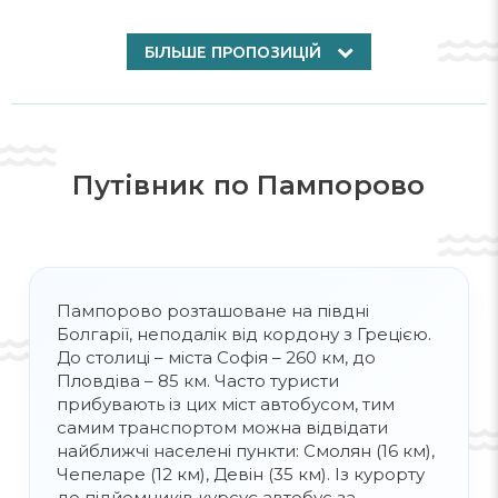
яких 17,6 км —
сині
(для початківців), 6,5 км
—
червоні
(середній рівень), 5,5 км —
БІЛЬШЕ ПРОПОЗИЦІЙ
чорні
(для досвідчених лижників). Є траси
для гігантського слалому, нічного катання,
лижних перегонів і спусків по
незайманому снігу. Основні траси
починаються з вершини
Снежанка
і
Путівник по Пампорово
розташовані між позначками 1926 м та 1450
м. До послуг туристів у Пампорово —
10700 м
канатних доріг, сучасні
підйомники, з пропускною здатністю
8500
пасажирів
за годину.
Пампорово розташоване на півдні
Болгарії, неподалік від кордону з Грецією.
До столиці – міста Софія – 260 км, до
Крім того,
Пампорово
— улюблений
Пловдіва – 85 км. Часто туристи
курорт для прихильників
сноуборду
; тут
прибувають із цих міст автобусом, тим
створено всі умови для катання на борді:
самим транспортом можна відвідати
від спеціальних майданчиків і прокату
найближчі населені пункти: Смолян (16 км),
спорядження до
школи сноуборду
, де
Чепеларе (12 км), Девін (35 км). Із курорту
навчають із
4 років
.
до підйомників курсує автобус за