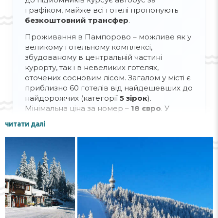
графіком, майже всі готелі пропонують
безкоштовний трансфер
.
Прокат спорядження та Skipass
Проживання в Пампорово – можливе як у
великому готельному комплексі,
збудованому в центральній частині
курорту, так і в невеликих готелях,
Skipass
(доступ до підйомників) можна
оточених сосновим лісом. Загалом у місті є
придбати: у готелі,
онлайн
, у лижній школі.
приблизно 60 готелів від найдешевших до
Його вартість може бути включена й у
найдорожчих (категорії
5 зірок
).
прокат спорядження. Найвигідніша ціна
Мінімальна ціна за номер –
18 євро
. У
на Skipass — на кілька днів або в комплексі
центрі курортного містечка працює
з прокатом лиж (
сноуборда
). Наприклад,
читати далі
спортивно-розважальний комплекс, бари,
лише Skipass на
2 дні
коштуватиме
75
ресторани, магазини (зокрема
євро
, а при оренді «
лижі + черевики +
спортивного спорядження), а також
Skipass
» вартість становитиме
85 євро
.
пункти прокату лиж і сноубордів.
Водночас на
6 днів
ціна ще вигідніша –
202
(з орендою –
216
) євро. Є знижки для
дітей і людей похилого віку, додатково ви
можете оплатити й заняття з інструктором.