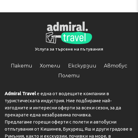
This property will not accommodate hen, stag or similar
parties. If you cause damage to the property during
your stay, you could be asked to pay up to EUR 500
after check-out, according to this property's Damage
Policy.
Check-in 16:00 - 23:00
Адрес:
39B Avenue Thibaud de Champagne, 77144,
Услуга за търсене на пътувания
Montévrain, France
Телефон:
Пакети
Хотели
Екскурзии
Автобус
Полети
Admiral Travel
е една от водещите компании в
туристическата индустрия. Ние подбираме най-
изгодните и интересни оферти за всеки сезон, за да
прекарате една незабравима почивка.
Предлагаме горещи оферти с полети и автобусни
отпътувания от Кишинев, Букурещ, Яш и други градове в
Румъния, както и екскурзии, почивки на море, в