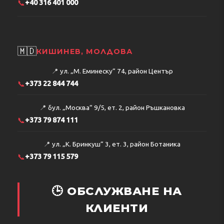
📞
+40 316 401 000
🇲🇩
КИШИНЕВ, МОЛДОВА
📍
ул. „М. Еминеску“ 74, район Център
📞
+373 22 844 744
📍
бул. „Москва“ 9/5, ет. 2, район Ръшкановка
📞
+373 79 874 111
📍
ул. „К. Бринкуш“ 3, ет. 3, район Ботаника
📞
+373 79 115 579
🕒 ОБСЛУЖВАНЕ НА
КЛИЕНТИ