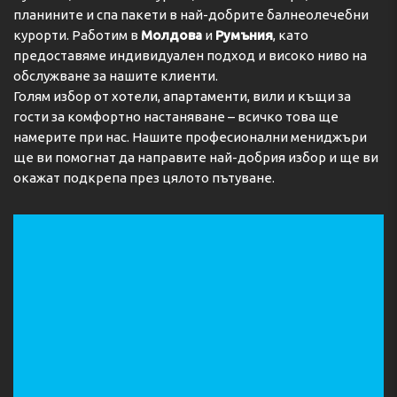
планините и спа пакети в най-добрите балнеолечебни
курорти. Работим в
Молдова
и
Румъния
, като
предоставяме индивидуален подход и високо ниво на
обслужване за нашите клиенти.
Голям избор от хотели, апартаменти, вили и къщи за
гости за комфортно настаняване – всичко това ще
намерите при нас. Нашите професионални мениджъри
ще ви помогнат да направите най-добрия избор и ще ви
окажат подкрепа през цялото пътуване.