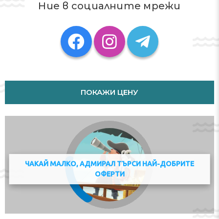
a hair dryer. Towels and bed linen are featured in the
Ние в социалните мрежи
apartment.
Staff at the apartment are available to provide
information at the 24-hour front desk.
Pompidou Centre is 37 km from Appartement T3
terrasse proche Disney, while Gare de l'Est is 38 km
away. The nearest airport is Paris - Charles de Gaulle
ПОКАЖИ ЦЕНУ
Airport, 24 km from the accommodation.
Please inform Appartement T3 terrasse proche Disney
in advance of your expected arrival time. You can use
the Special Requests box when booking, or contact the
property directly with the contact details provided in
your confirmation. The property will contact you after
you book to provide instructions. In response to
ЧАКАЙ МАЛКО, АДМИРАЛ ТЪРСИ НАЙ-ДОБРИТЕ
Coronavirus (COVID-19), additional safety and sanitation
ОФЕРТИ
measures are in effect at this property. Guests are
required to show a photo identification and credit card
upon check-in. Please note that all Special Requests are
subject to availability and additional charges may apply.