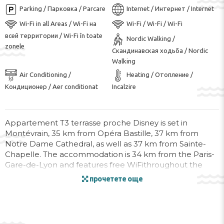
Parking / Парковка / Parcare
Internet / Интернет / Internet
Wi-Fi in all Areas / Wi-Fi на
Wi-Fi / Wi-Fi / Wi-Fi
всей территории / Wi-Fi în toate
Nordic Walking /
zonele
Скандинавская ходьба / Nordic
Walking
Air Conditioning /
Heating / Отопление /
Кондиционер / Aer conditionat
Incalzire
Appartement T3 terrasse proche Disney is set in
Montévrain, 35 km from Opéra Bastille, 37 km from
Notre Dame Cathedral, as well as 37 km from Sainte-
Chapelle. The accommodation is 34 km from the Paris-
Gare-de-Lyon and features free WiFithroughout the
property.
прочетете още
The air-conditioned apartment consists of 2 bedrooms,
a living room, a fully equipped kitchen with a dishwasher
and a coffee machine, and 2 bathrooms with a bath and