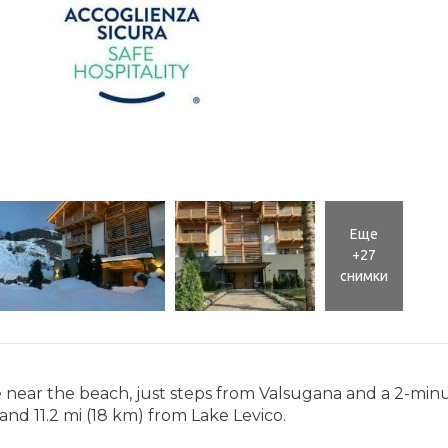
Еще
+27
снимки
 be near the beach, just steps from Valsugana and a 2-min
and 11.2 mi (18 km) from Lake Levico.