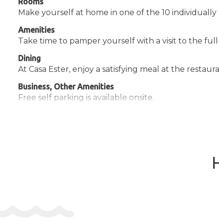
Rooms
Make yourself at home in one of the 10 individuall
Amenities
Take time to pamper yourself with a visit to the full-
Dining
At Casa Ester, enjoy a satisfying meal at the restaur
Business, Other Amenities
Free self parking is available onsite.
Know Before You Go
Check In: 4:30 PM - 9:30 PM
Check Out: 10:00 AM
Extra-person charges may apply and vary depending on property 
Government-issued photo identification and a credit card, debit ca
Special requests are subject to availability upon check-in and may
This property accepts cash
Onsite parties or group events are strictly prohibited
Safety features at this property include a fire extinguisher