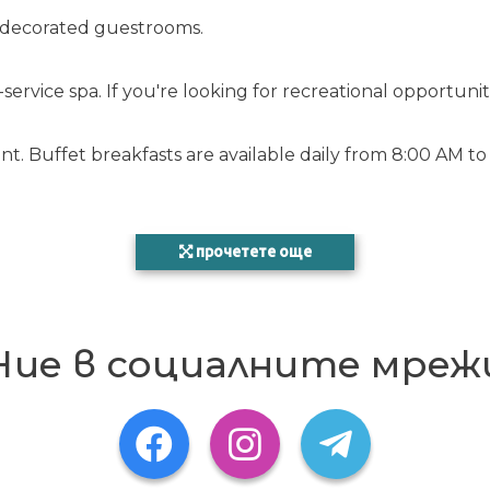
y decorated guestrooms.
service spa. If you're looking for recreational opportuniti
ant. Buffet breakfasts are available daily from 8:00 AM to 
прочетете още
policy
Ние в социалните мреж
rd, or cash deposit may be required at check-in for incidental charges
 incur additional charges; special requests cannot be guaranteed