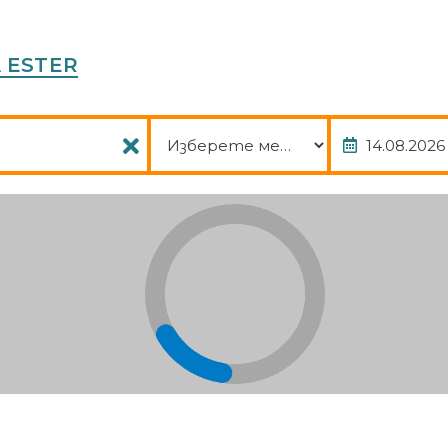
check-in please contact the property at least 24 hours before arrival us
vance using the information on the booking confirmation. Guests planning
l greet guests on arrival.
A ESTER
, Italy
Пакет
Дата