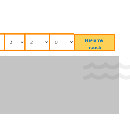
ing the information on the booking confirmation. If you are
 to arrive outside of normal check-in hours will receive an email
Нощувки
Възрастни
Деца
Начать
поиск