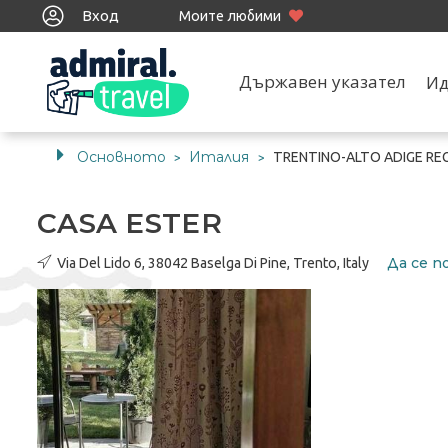
Вход
Моите любими
Държавен указател
Ид
Основното
Италия
TRENTINO-ALTO ADIGE RE
>
>
CASA ESTER
Да се ​
Via Del Lido 6, 38042 Baselga Di Pine, Trento, Italy