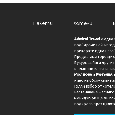
Пакети
Хотели
Admiral Travel
е една 
подбираме най-изгодн
прекарате една неза
Предлагаме горещи о
Букурещ, Яш и други 
в планините и спа па
Молдова
и
Румъния
,
ниво на обслужване з
Голям избор от хотел
настаняване – всичк
мениджъри ще ви пом
подкрепа през цялот