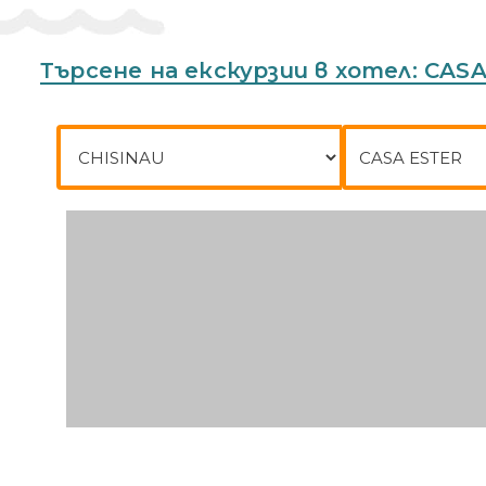
There is no front desk at this property. To make arrangements for 
planning to arrive after 9:30 PM please contact the property in ad
with special check-in instructions and an access code. The host wil
Търсене на екскурзии в хотел: CAS
Адрес:
Via Del Lido 6, 38042 Baselga Di Pine, Trento
Град на заминаване
До къде
Телефон:
393707114270