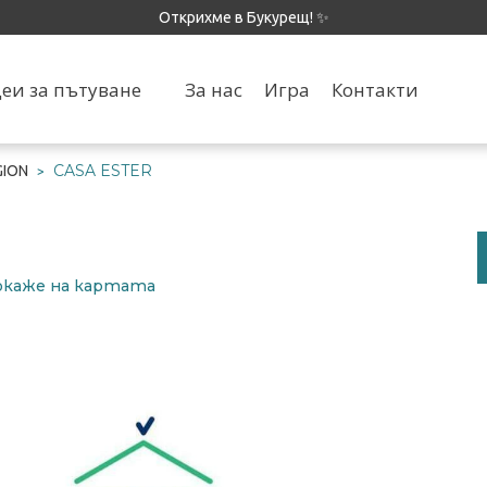
Открихме в Букурещ! ✨
еи за пътуване
За нас
Игра
Контакти
CASA ESTER
GION
>
​покаже на картата