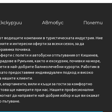
Екскурзии
Автобус
Полети
от водещите компании в туристическата индустрия. Ние
ите и интересни оферти за всеки сезон, за да
бравима почивка.
ферти с полети и автобусни отпътувания от Кишинев,
градове в Румъния, както и екскурзии, почивки на море,
кети в най-добрите балнеолечебни курорти. Работим в
 като предоставяме индивидуален подход и високо
а нашите клиенти.
и, апартаменти, вили и къщи за гости за комфортно
о това ще намерите при нас. Нашите професионални
огнат да направите най-добрия избор и ще ви окажат
о пътуване.