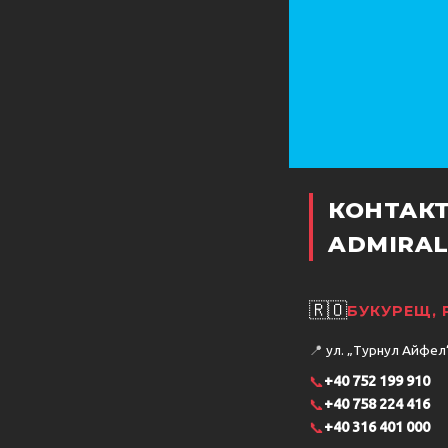
КОНТАК
ADMIRAL
🇷🇴
БУКУРЕЩ,
📍
ул. „Турнул Айфел“ 
📞
+40 752 199 910
📞
+40 758 224 416
📞
+40 316 401 000