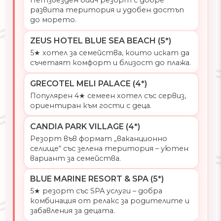
Петзвезден бийч резорт с добре
развита територия и удобен достъп
до морето.
ZEUS HOTEL BLUE SEA BEACH (5*)
5★ хотел за семейства, които искат да
съчетаят комфорт и близост до плажа.
GRECOTEL MELI PALACE (4*)
Популярен 4★ семеен хотел със сервиз,
ориентиран към гости с деца.
CANDIA PARK VILLAGE (4*)
Резорт във формат „ваканционно
селище“ със зелена територия – уютен
вариант за семейства.
BLUE MARINE RESORT & SPA (5*)
5★ резорт със SPA услуги – добра
комбинация от релакс за родителите и
забавления за децата.