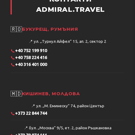
ADMIRAL.TRAVEL
🇷🇴
БУКУРЕЩ, РУМЪНИЯ
📍
ул. „Турнул Айфел“ 15, ап. 2, сектор 2
📞
+40 752 199 910
📞
+40 758 224 416
📞
+40 316 401 000
🇲🇩
КИШИНЕВ, МОЛДОВА
📍
ул. „М. Еминеску“ 74, район Център
📞
+373 22 844 744
📍
бул. „Москва“ 9/5, ет. 2, район Ръшкановка