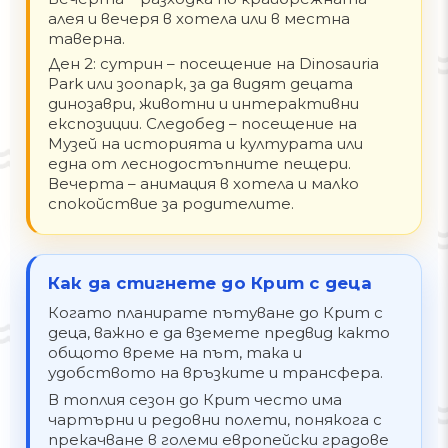
алея и вечеря в хотела или в местна
таверна.
Ден 2: сутрин – посещение на Dinosauria
Park или зоопарк, за да видят децата
динозаври, животни и интерактивни
експозиции. Следобед – посещение на
Музей на историята и културата или
една от леснодостъпните пещери.
Вечерта – анимация в хотела и малко
спокойствие за родителите.
Как да стигнете до Крит с деца
Когато планирате пътуване до Крит с
деца, важно е да вземете предвид както
общото време на път, така и
удобството на връзките и трансфера.
В топлия сезон до Крит често има
чартърни и редовни полети, понякога с
прекачване в големи европейски градове