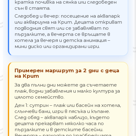
кратка почивка на сянка или следобеден
сън в стаята.
Следобед и вечер: посещение на аквапарк
или аквариума на Крит. Децата откриват
подводния свят или се забавляват по
пързалките, а вечерта се връщате в
хотела за вечеря и детска анимация –
мини диско или организирани игри.
Примерен маршрут за 2 дни с деца
на Крит
За два пълни дни можете да съчетаете
плаж, водни забавления и малко култура за
цялото семейство.
Ден 1: сутрин – плаж или басейн на хотела,
слънчеви бани, игри в пясъка и къпане.
След обяд – аквапарк наблизо, където
децата прекарват няколко часа по
пързалките и в детските басейни.
Вечерта – разходка по крайбрежната