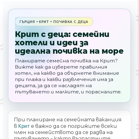
ГЪРЦИЯ • КРИТ • ПОЧИВКА С ДЕЦА
Крит с деца: семейни
хотели и идеи за
идеална почивка на море
Планирате семейна почивка на Крит?
Вижте как да изберете правилния
хотел, на какво да обърнете внимание
при плажа и какви развлечения има за
децата, за да се насладят на
пътуването и малките, и порасналите.
При планиране на семейната ваканция
в
Крит
е важно да се погрижите всеки
член на семейството да се радва на
пътуването – както възрастните,