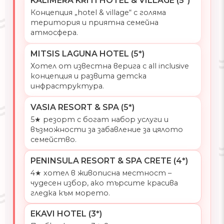
KALIMERA KRITI HOTEL & VILLAGE (5*)
Концепция „hotel & village“ с голяма
територия и приятна семейна
атмосфера.
MITSIS LAGUNA HOTEL (5*)
Хотел от известна верига с all inclusive
концепция и развита детска
инфраструктура.
VASIA RESORT & SPA (5*)
5★ резорт с богат набор услуги и
възможности за забавление за цялото
семейство.
PENINSULA RESORT & SPA CRETE (4*)
4★ хотел в живописна местност –
чудесен избор, ако търсите красива
гледка към морето.
EKAVI HOTEL (3*)