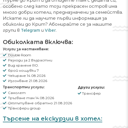
турне до Крит и да отидете там с децата си,
особено след като този прекрасен остров има
много добри хотели, предназначени за семейства.
Искате ли да научите първи информация за
обиколки до Крит? Абонирайте се за нашите
групи в
и
.
Telegram
Viber
Обиколката включва:
Услуги за настаняване:
Double Room
Разходи за 2 Възрастни
Вид хранене RO.
брой нощувки 7
Чекиране 14.08.2026
Изгонване 21.08.2026
Транспортни услуги:
Други услуги:
Самолет
Трансфер
Тръгване там 14.08.2026
Отпътуване обратно 21.08.2026
Трансфери group
Търсене на екскурзии в хотел: