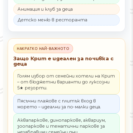
Анимация и клуб за деца
Детско меню в ресторанта
НАКРАТКО НАЙ-ВАЖНОТО
Защо Крит е идеален за почивка с
деца
Голям избор от семейни хотели на Крит
– от бюджетни варианти до луксозни
5★ резорти.
Пясъчни плажове с плитък вход в
морето – идеални за по-малки деца.
Аквапаркове, динопаркове, аквариум,
зоопаркове и тематични паркове за
незабравими семейни дни.