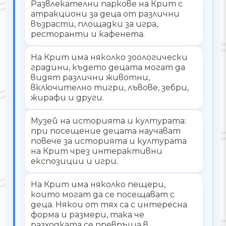
Развлекателни паркове на Крит с
атракциони за деца от различни
възрасти, площадки за игра,
ресторанти и кафенета.
На Крит има няколко зоологически
градини, където децата могат да
видят различни животни,
включително тигри, лъвове, зебри,
жирафи и други.
Музей на историята и културата:
при посещение децата научават
повече за историята и културата
на Крит чрез интерактивни
експозиции и игри.
На Крит има няколко пещери,
които могат да се посещават с
деца. Някои от тях са с интересна
форма и размери, така че
разходката се превръща в