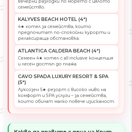
вечерни разходки по морето с цялото
семейство.
KALYVES BEACH HOTEL (4*)
4★ хотел за семейства, които
предпочитат по-спокойни курорти и
релаксираща обстановка.
ATLANTICA CALDERA BEACH (4*)
Семеен 4★ хотел с all inclusive концепция
и лесен достъп до плажа.
CAVO SPADA LUXURY RESORT & SPA
(5*)
Луксозен 5★ резорт с високо ниво на
комфорт и SPA услуги – за семейства,
които обичат малко повече изисканост.
Какво да правите с деца на Крит