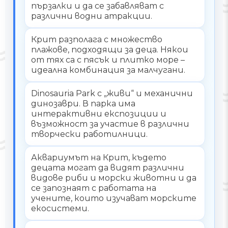
пързалки и да се забавляват с
различни водни атракции.
Крит разполага с множество
плажове, подходящи за деца. Някои
от тях са с пясък и плитко море –
идеална комбинация за малчугани.
Dinosauria Park с „живи“ и механични
динозаври. В парка има
интерактивни експозиции и
възможност за участие в различни
творчески работилници.
Аквариумът на Крит, където
децата могат да видят различни
видове риби и морски животни и да
се запознаят с работата на
учените, които изучават морските
екосистеми.