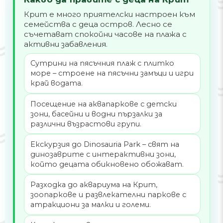
Крит е много приятелски настроен към
семейства с деца остров. Лесно се
съчетават спокойни часове на плажа с
активни забавления.
Сутрини на пясъчния плаж с плитко
море – строене на пясъчни замъци и игри
край водата.
Посещение на аквапаркове с детски
зони, басейни и водни пързалки за
различни възрастови групи.
Екскурзия до Dinosauria Park – свят на
динозаврите с интерактивни зони,
който децата обикновено обожават.
Разходка до аквариума на Крит,
зоопаркове и развлекателни паркове с
атракциони за малки и големи.