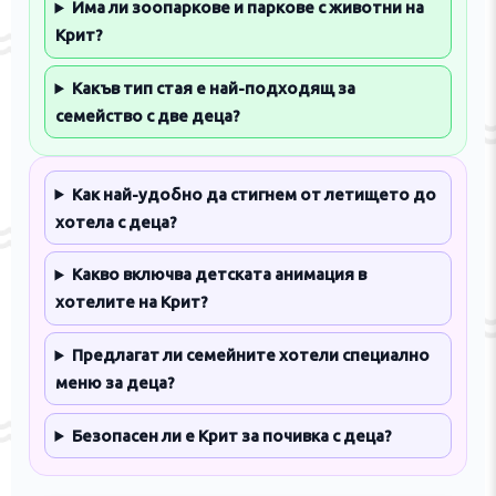
Има ли зоопаркове и паркове с животни на
Крит?
Какъв тип стая е най-подходящ за
семейство с две деца?
Как най-удобно да стигнем от летището до
хотела с деца?
Какво включва детската анимация в
хотелите на Крит?
Предлагат ли семейните хотели специално
меню за деца?
Безопасен ли е Крит за почивка с деца?