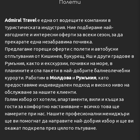
Полети
Admiral Travel
е една от водещите компании в
туристическата индустрия. Ние подбираме най-
изгодните и интересни оферти за всеки сезон, за да
прекарате една незабравима почивка.
Предлагаме горещи оферти с полети и автобусни
отпътувания от Кишинев, Букурещ, Яш и други градове в
Румъния, както и екскурзии, почивки на море, в
планините и спа пакети в най-добрите балнеолечебни
курорти. Работим в
Молдова
и
Румъния
, като
предоставяме индивидуален подход и високо ниво на
обслужване за нашите клиенти.
Голям избор от хотели, апартаменти, вили и къщи за
гости за комфортно настаняване – всичко това ще
намерите при нас. Нашите професионални мениджъри
ще ви помогнат да направите най-добрия избор и ще ви
окажат подкрепа през цялото пътуване.