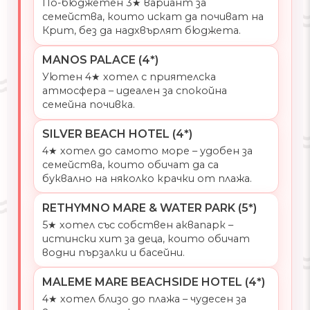
По-бюджетен 3★ вариант за
семейства, които искат да почиват на
Крит, без да надхвърлят бюджета.
MANOS PALACE (4*)
Уютен 4★ хотел с приятелска
атмосфера – идеален за спокойна
семейна почивка.
SILVER BEACH HOTEL (4*)
4★ хотел до самото море – удобен за
семейства, които обичат да са
буквално на няколко крачки от плажа.
RETHYMNO MARE & WATER PARK (5*)
5★ хотел със собствен аквапарк –
истински хит за деца, които обичат
водни пързалки и басейни.
MALEME MARE BEACHSIDE HOTEL (4*)
4★ хотел близо до плажа – чудесен за