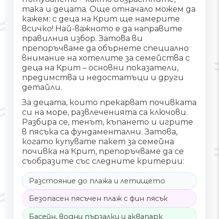
така и децата. Още отначало можем да
кажем: с деца на Крит ще намерите
всичко! Най-важното е да направите
правилния избор. Затова ви
препоръчваме да обърнете специално
внимание на хотелите за семейства с
деца на Крит – основни показатели,
предимства и недостатъци и други
детайли.
За децата, които прекарват почивката
си на море, развлеченията са ключови.
Разбира се, тенът, къпането и игрите
в пясъка са фундаментални. Затова,
когато купувате пакет за семейна
почивка на Крит, препоръчваме да се
съобразите със следните критерии:
Разстояние до плажа и летището
Безопасен пясъчен плаж с фин пясък
Басейн, водни пързалки и аквапарк