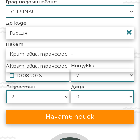
Град на заминаване
До къде
Пакет
Крит, авиа, трансфер
Дата
Нощувки
Крит, авиа, трансфер
Възрастни
Деца
Начать поиск