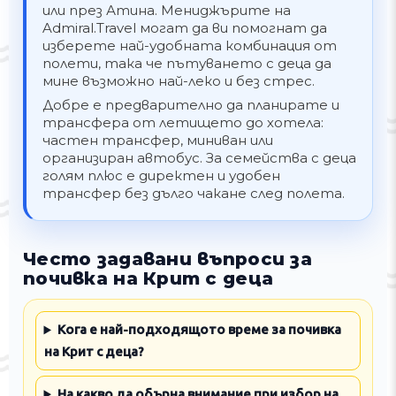
или през Атина. Мениджърите на
Admiral.Travel могат да ви помогнат да
изберете най-удобната комбинация от
полети, така че пътуването с деца да
мине възможно най-леко и без стрес.
Добре е предварително да планирате и
трансфера от летището до хотела:
частен трансфер, миниван или
организиран автобус. За семейства с деца
голям плюс е директен и удобен
трансфер без дълго чакане след полета.
Често задавани въпроси за
почивка на Крит с деца
Кога е най-подходящото време за почивка
на Крит с деца?
На какво да обърна внимание при избор на