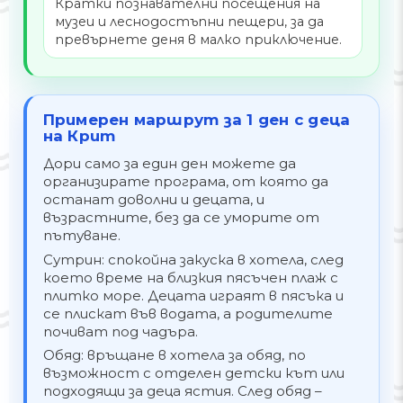
Кратки познавателни посещения на
музеи и леснодостъпни пещери, за да
превърнете деня в малко приключение.
Примерен маршрут за 1 ден с деца
на Крит
Дори само за един ден можете да
организирате програма, от която да
останат доволни и децата, и
възрастните, без да се уморите от
пътуване.
Сутрин: спокойна закуска в хотела, след
което време на близкия пясъчен плаж с
плитко море. Децата играят в пясъка и
се плискат във водата, а родителите
почиват под чадъра.
Обяд: връщане в хотела за обяд, по
възможност с отделен детски кът или
подходящи за деца ястия. След обяд –