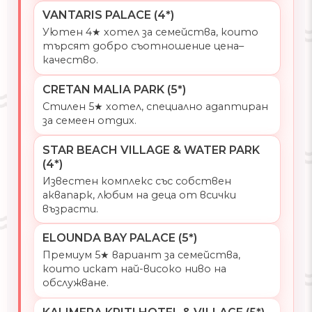
VANTARIS PALACE (4*)
Уютен 4★ хотел за семейства, които
търсят добро съотношение цена–
качество.
CRETAN MALIA PARK (5*)
Стилен 5★ хотел, специално адаптиран
за семеен отдих.
STAR BEACH VILLAGE & WATER PARK
(4*)
Известен комплекс със собствен
аквапарк, любим на деца от всички
възрасти.
ELOUNDA BAY PALACE (5*)
Премиум 5★ вариант за семейства,
които искат най-високо ниво на
обслужване.