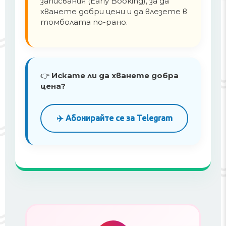
записвания (Early Booking), за да
хванете добри цени и да влезете в
томболата по-рано.
👉
Искате ли да хванете добра
цена?
✈️ Абонирайте се за Telegram