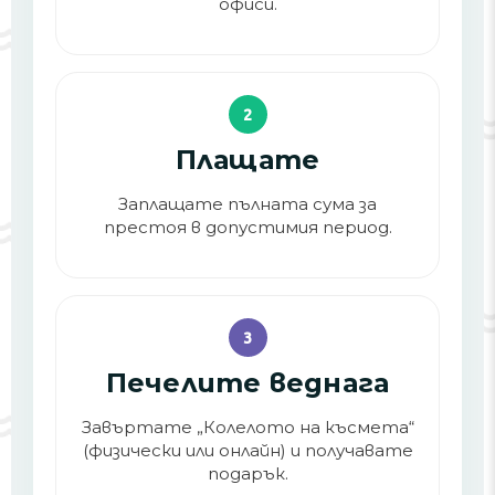
офиси.
2
Плащате
Заплащате пълната сума за
престоя в допустимия период.
3
Печелите веднага
Завъртате „Колелото на късмета“
(физически или онлайн) и получавате
подарък.