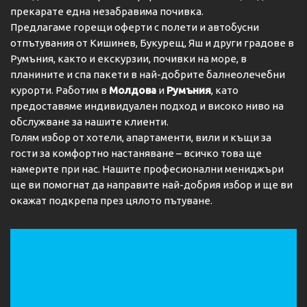
прекарате една незабравима почивка.
Предлагаме горещи оферти с полети и автобусни
отпътувания от Кишинев, Букурещ, Яш и други градове в
Румъния, както и екскурзии, почивки на море, в
планините и спа пакети в най-добрите балнеолечебни
курорти. Работим в
Молдова
и
Румъния
, като
предоставяме индивидуален подход и високо ниво на
обслужване за нашите клиенти.
Голям избор от хотели, апартаменти, вили и къщи за
гости за комфортно настаняване – всичко това ще
намерите при нас. Нашите професионални мениджъри
ще ви помогнат да направите най-добрия избор и ще ви
окажат подкрепа през цялото пътуване.