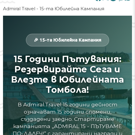
Admiral Travel - 15-та Юбилейна Кампания
🎉 15-та Юбилейна Кампания
15 Години Пътувания:
Резервирайте Сега и
Влезте в Юбилейната
Томбола!
В Admiral.Travel 15 години дейност
означават 15 години спомени,
създадени заедно. Стартираме
кампанията „ADMIRAL 15 - ПЪТУВАМЕ
ПО-ДАЛЕЧ!“ с гарантирани награди и