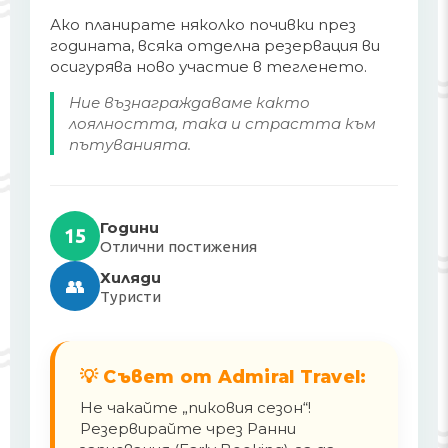
Ако планирате няколко почивки през
годината, всяка отделна резервация ви
осигурява ново участие в тегленето.
Ние възнаграждаваме както
лоялността, така и страстта към
пътуванията.
Години
15
Отлични постижения
Хиляди
👥
Туристи
💡 Съвет от Admiral Travel:
Не чакайте „пиковия сезон“!
Резервирайте чрез Ранни