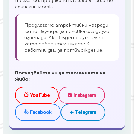
тегления, предавани на живо в нашите
социални мрежи.
Предлагаме атрактивни награди,
като Ваучери за почивка или други
изненади. Ако бъдете изтеглен
като победител, имате 3
работни дни за потвърждение.
Последвайте ни за тегленията на
живо:
📺 YouTube
📷 Instagram
👍 Facebook
✈️ Telegram