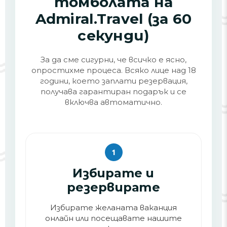
томболата на
Admiral.Travel (за 60
секунди)
За да сме сигурни, че всичко е ясно,
опростихме процеса. Всяко лице над 18
години, което заплати резервация,
получава гарантиран подарък и се
включва автоматично.
1
Избирате и
резервирате
Избирате желаната ваканция
онлайн или посещавате нашите