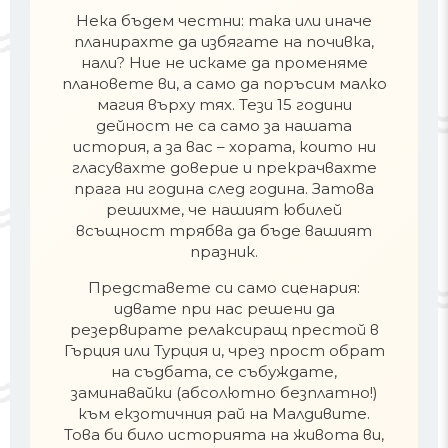
Нека бъдем честни: така или иначе
планирахте да избягате на почивка,
нали? Ние не искаме да променяме
плановете ви, а само да поръсим малко
магия върху тях. Тези 15 години
дейност не са само за нашата
история, а за вас – хората, които ни
гласувахте доверие и прекрачвахте
прага ни година след година. Затова
решихме, че нашият юбилей
всъщност трябва да бъде вашият
празник.
Представете си само сценария:
идвате при нас решени да
резервирате релаксиращ престой в
Гърция или Турция и, чрез прост обрат
на съдбата, се събуждате,
заминавайки (абсолютно безплатно!)
към екзотичния рай на Малдивите.
Това би било историята на живота ви,