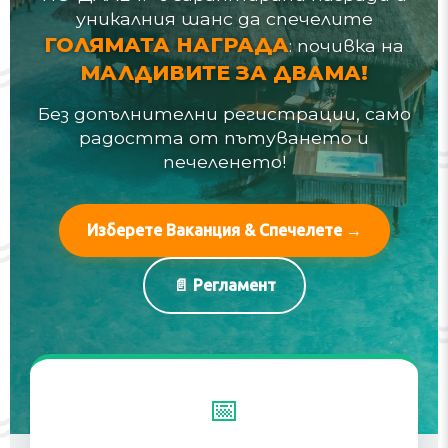
уникалния шанс да спечелите
ГОЛЯМАТА НАГРАДА
: почивка на
МАЛДИВИТЕ ЗА ДВАМА!
Без допълнителни регистрации, само
радостта от пътуването и
печеленето!
Изберете Ваканция & Спечелете →
📄 Регламент
Детайли
за
📅
Кампанията