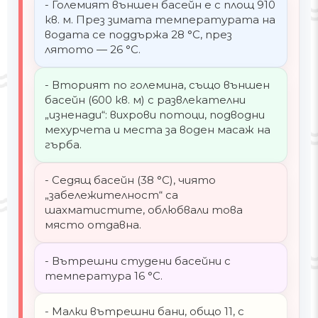
- Големият външен басейн е с площ 910
кв. м. През зимата температурата на
водата се поддържа 28 °C, през
лятото — 26 °C.
- Вторият по големина, също външен
басейн (600 кв. м) с развлекателни
„изненади“: вихрови потоци, подводни
мехурчета и места за воден масаж на
гърба.
- Седящ басейн (38 °C), чиято
„забележителност“ са
шахматистите, облюбвали това
място отдавна.
- Вътрешни студени басейни с
температура 16 °C.
- Малки вътрешни бани, общо 11, с