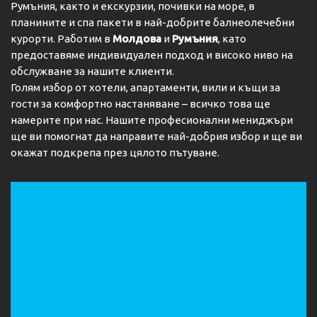
Румъния, както и екскурзии, почивки на море, в
планините и спа пакети в най-добрите балнеолечебни
курорти. Работим в
Молдова
и
Румъния
, като
предоставяме индивидуален подход и високо ниво на
обслужване за нашите клиенти.
Голям избор от хотели, апартаменти, вили и къщи за
гости за комфортно настаняване – всичко това ще
намерите при нас. Нашите професионални мениджъри
ще ви помогнат да направите най-добрия избор и ще ви
окажат подкрепа през цялото пътуване.