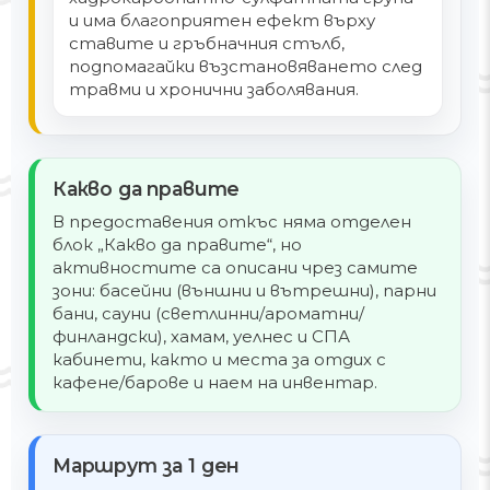
и има благоприятен ефект върху
ставите и гръбначния стълб,
подпомагайки възстановяването след
травми и хронични заболявания.
Какво да правите
В предоставения откъс няма отделен
блок „Какво да правите“, но
активностите са описани чрез самите
зони: басейни (външни и вътрешни), парни
бани, сауни (светлинни/ароматни/
финландски), хамам, уелнес и СПА
кабинети, както и места за отдих с
кафене/барове и наем на инвентар.
Маршрут за 1 ден