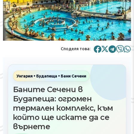
Споделя това:
Унгария • Будапеща • Бани Сечени
Баните Сечени в
Будапеща: огромен
термален комплекс, към
който ще искате да се
върнете