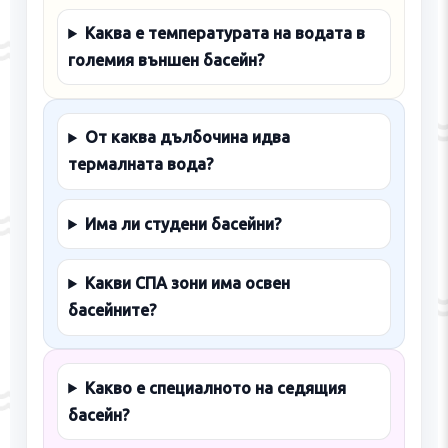
Каква е температурата на водата в
големия външен басейн?
От каква дълбочина идва
термалната вода?
Има ли студени басейни?
Какви СПА зони има освен
басейните?
Какво е специалното на седящия
басейн?