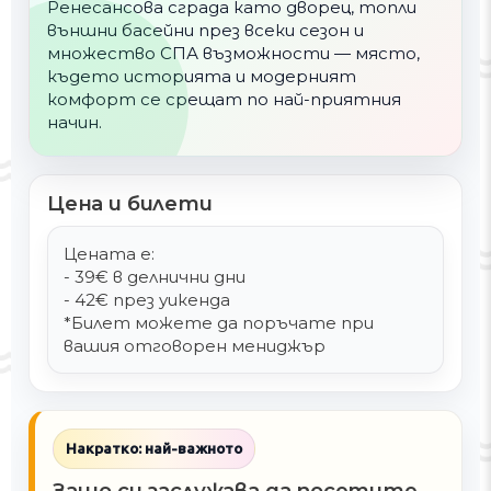
Ренесансова сграда като дворец, топли
външни басейни през всеки сезон и
множество СПА възможности — място,
където историята и модерният
комфорт се срещат по най-приятния
начин.
Цена и билети
Цената е:
- 39€ в делнични дни
- 42€ през уикенда
*Билет можете да поръчате при
вашия отговорен мениджър
Накратко: най-важното
Защо си заслужава да посетите