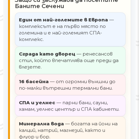
Баните Сечени
Един от най-големите в Европа
—
комплексът е на първо място по
големина и е най-големият СПА-
комплекс.
Сграда като дворец
— ренесансов
стил, който впечатлява още преди да
влезете.
16 басейна
— от огромни външни до
по-малки вътрешни термални бани.
СПА и уелнес
— парни бани, сауни,
хамам, уелнес център и СПА кабинети.
Минерална вода
— богата на йони на
калций, натрий, магнезий, както и
флуор и бор.