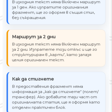
В изходния текст няма включен маршрут
за 1 ден. Ако изпратите оригиналния
фрагмент, ще го оформя в същия стил,
без съкращения.
Маршрут за 2 дни
В изходния текст няма включен маршрут
за 2 дни. Изпратете този откъс и ще го
структурирам в „карти“, като запазя
целия оригинален текст.
Как да стигнете
В предоставения фрагмент няма
информация за „как да стигнете“ (полет/
трансфер). Ако добавите тази част от
оригиналната статия, ще я оформя като
отделен практичен блок.