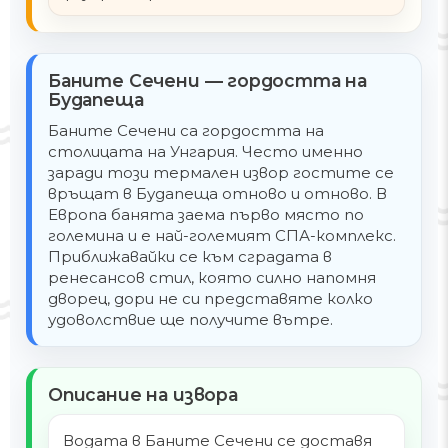
Баните Сечени — гордостта на
Будапеща
Баните Сечени са гордостта на
столицата на Унгария. Често именно
заради този термален извор гостите се
връщат в Будапеща отново и отново. В
Европа банята заема първо място по
големина и е най-големият СПА-комплекс.
Приближавайки се към сградата в
ренесансов стил, която силно напомня
дворец, дори не си представяте колко
удоволствие ще получите вътре.
Описание на извора
Водата в Баните Сечени се доставя