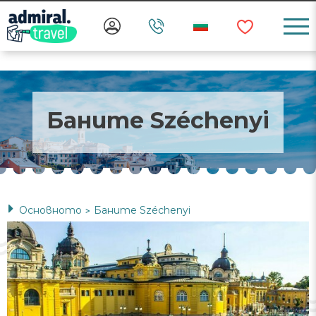
Баните Széchenyi
Основното
Баните Széchenyi
>