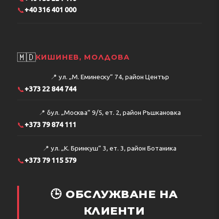
📞
+40 316 401 000
🇲🇩
КИШИНЕВ, МОЛДОВА
📍
ул. „М. Еминеску“ 74, район Център
📞
+373 22 844 744
📍
бул. „Москва“ 9/5, ет. 2, район Ръшкановка
📞
+373 79 874 111
📍
ул. „К. Бринкуш“ 3, ет. 3, район Ботаника
📞
+373 79 115 579
🕒 ОБСЛУЖВАНЕ НА
КЛИЕНТИ