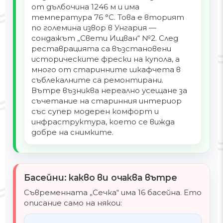
от дълбочина 1246 м и има
температура 76 °C. Това е вторият
по големина извор в Унгария —
сондажът „Свети Ищван“ №2. След
реставрацията са възстановени
историческите фрески на купола, а
много от старинните шкафчета в
съблекалните са ремонтирани.
Вътре възниква нереално усещане за
съчетание на старинния интериор
със супер модерен комфорт и
инфраструктура, което се вижда
добре на снимките.
Басейни: какво ви очаква вътре
Съвременната „Сечка“ има 16 басейна. Ето
описание само на някои: