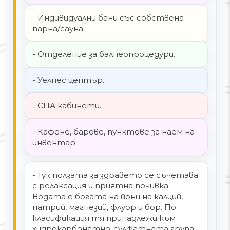
- Индивидуални бани със собствена
парна/сауна.
- Отделение за балнеопроцедури.
- Уелнес център.
- СПА кабинети.
- Кафене, барове, пунктове за наем на
инвентар.
- Тук ползата за здравето се съчетава
с релаксация и приятна почивка.
Водата е богата на йони на калций,
натрий, магнезий, флуор и бор. По
класификация тя принадлежи към
хидрокарбонатно-сулфатната група