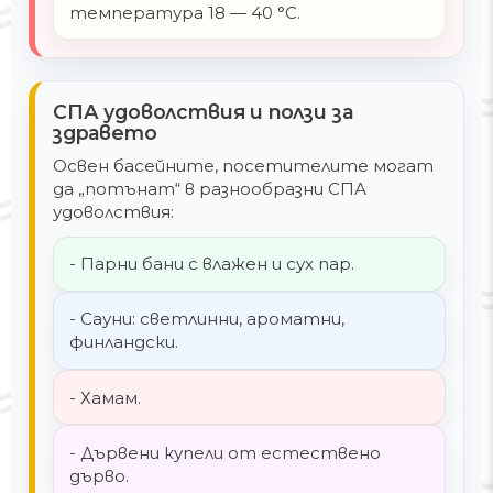
температура 18 — 40 °C.
СПА удоволствия и ползи за
здравето
Освен басейните, посетителите могат
да „потънат“ в разнообразни СПА
удоволствия:
- Парни бани с влажен и сух пар.
- Сауни: светлинни, ароматни,
финландски.
- Хамам.
- Дървени купели от естествено
дърво.