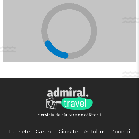
În hotelul ЛАГУНА БИЙЧ AL sunt bineveniți chiar și de
cei mai mici oaspeți, pentru ei fiind create toate
condițiile pentru o distracție de neuitat: puteţi face
cunoaștință cu obiectivele turistice din zonă.
Fiecare cameră de la ЛАГУНА БИЙЧ AL este complet
echipată, ceea ce va face șederea dvs. confortabilă,
lăsând impresii de neuitat.
FACILITĂŢI
Serviciu de căutare de călătorii
Pachete
Cazare
Circuite
Autobus
Zboruri