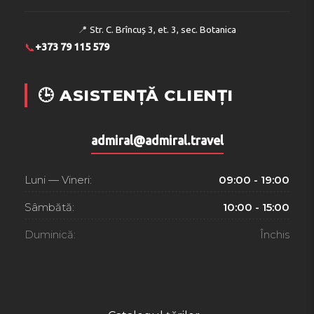
📍
Str. C. Brîncuș 3, et. 3, sec. Botanica
📞
+373 79 115 579
🕒 ASISTENȚĂ CLIENȚI
admiral@admiral.travel
Luni — Vineri:
09:00 - 19:00
Sâmbătă:
10:00 - 15:00
Duminică:
Închis