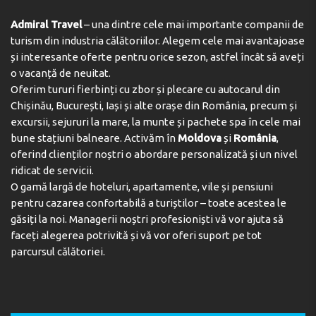
Admiral Travel
– una dintre cele mai importante companii de
turism din industria călătoriilor. Alegem cele mai avantajoase
și interesante oferte pentru orice sezon, astfel încât să aveți
o vacanță de neuitat.
Oferim tururi fierbinți cu zbor și plecare cu autocarul din
Chișinău, București, Iași și alte orașe din România, precum și
excursii, sejururi la mare, la munte și pachete spa în cele mai
bune stațiuni balneare. Activăm în
Moldova
și
România
,
oferind clienților noștri o abordare personalizată și un nivel
ridicat de servicii.
O gamă largă de hoteluri, apartamente, vile și pensiuni
pentru cazarea confortabilă a turiștilor – toate acestea le
găsiți la noi. Managerii noștri profesioniști vă vor ajuta să
faceți alegerea potrivită și vă vor oferi suport pe tot
parcursul călătoriei.