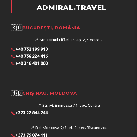
ADMIRAL.TRAVEL
🇷🇴
BUCUREȘTI, ROMÂNIA
📍
Str. Turnul Eiffel 15, ap. 2, Sector 2
📞
+40 752 199 910
📞
+40 758 224 416
📞
+40 316 401 000
🇲🇩
CHIȘINĂU, MOLDOVA
📍
Str. M. Eminescu 74, sec. Centru
📞
+373 22 844 744
📍
Bd. Moscova 9/5, et. 2, sec. Rîșcanovca
📞
+373 79 874 111