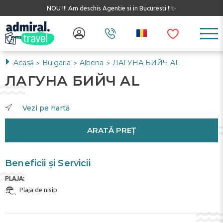
NOU !!! Am deschis Agentie si in Bucuresti !!✨
Acasă
Bulgaria
Albena
ЛАГУНА БИЙЧ AL
>
>
>
ЛАГУНА БИЙЧ AL
Vezi pe hartă
ARATĂ PREȚ
Beneficii și Servicii
PLAJA:
Plaja de nisip