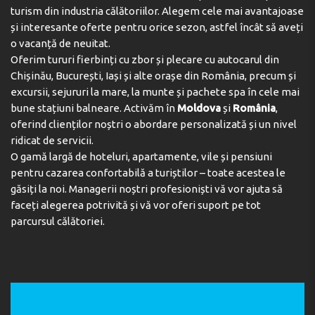
turism din industria călătoriilor. Alegem cele mai avantajoase
și interesante oferte pentru orice sezon, astfel încât să aveți
o vacanță de neuitat.
Oferim tururi fierbinți cu zbor și plecare cu autocarul din
Chișinău, București, Iași și alte orașe din România, precum și
excursii, sejururi la mare, la munte și pachete spa în cele mai
bune stațiuni balneare. Activăm în
Moldova
și
România
,
oferind clienților noștri o abordare personalizată și un nivel
ridicat de servicii.
O gamă largă de hoteluri, apartamente, vile și pensiuni
pentru cazarea confortabilă a turiștilor – toate acestea le
găsiți la noi. Managerii noștri profesioniști vă vor ajuta să
faceți alegerea potrivită și vă vor oferi suport pe tot
parcursul călătoriei.