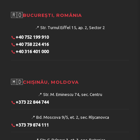
🇷🇴
BUCUREȘTI, ROMÂNIA
📍
Str. Turnul Eiffel 15, ap. 2, Sector 2
📞
+40 752 199 910
📞
+40 758 224 416
📞
+40 316 401 000
🇲🇩
CHIȘINĂU, MOLDOVA
📍
Str. M. Eminescu 74, sec. Centru
📞
+373 22 844 744
📍
Bd. Moscova 9/5, et. 2, sec. Rîșcanovca
📞
+373 79 874 111