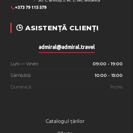
📍
Str. C. Brîncuș 3, et. 3, sec. Botanica
📞
+373 79 115 579
🕒 ASISTENȚĂ CLIENȚI
admiral@admiral.travel
Luni — Vineri:
09:00 - 19:00
Sâmbătă:
10:00 - 15:00
Duminică:
Închis
Catalogul țărilor