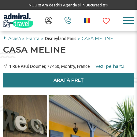
NOU !!! Am deschis Agentie si in Bucuresti !!✨
Acasă
Franta
CASA MELINE
Disneyland Paris
>
>
>
CASA MELINE
Vezi pe hartă
1 Rue Paul Doumer, 77450, Montry, France
ARATĂ PREȚ