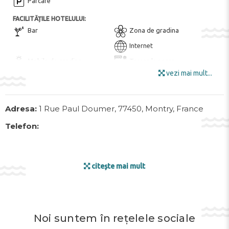
Parcare
FACILITĂȚILE HOTELULUI:
Bar
Zona de gradina
Internet
Mobila de gradina
Terasa la soare
vezi mai mult...
Wi-Fi
DIVERTISMENT ȘI SPORT:
Parc acvatic
Teren de golf
Adresa:
1 Rue Paul Doumer, 77450, Montry, France
Echitatie ($)
Telefon:
BAZIN:
Piscina deschisa
Acoperire pentru piscină
citește mai mult
Piscina cu apa sarata
Piscină
ALTE POSIBILITĂȚI:
Serviciu de transfer ($)
SANATATE SI FRUMUSETE:
Noi suntem în rețelele sociale
Solariu