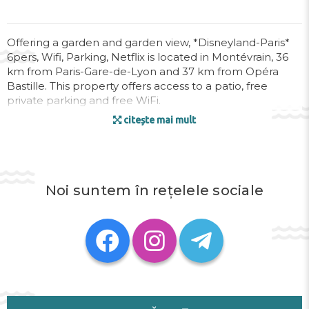
Offering a garden and garden view, *Disneyland-Paris*
6pers, Wifi, Parking, Netflix is located in Montévrain, 36
km from Paris-Gare-de-Lyon and 37 km from Opéra
Bastille. This property offers access to a patio, free
private parking and free WiFi.
citește mai mult
This apartment comes with 2 bedrooms, a kitchen with
a dishwasher and an oven, a flat-screen TV, a seating
area and 1 bathroom equipped with a walk-in shower.
Notre Dame Cathedral is 38 km from the apartment,
Noi suntem în rețelele sociale
while Sainte-Chapelle is 38 km away. The nearest airport
is Paris - Charles de Gaulle, 27 km from *Disneyland-
Paris* 6pers, Wifi, Parking, Netflix, and the property
offers a paid airport shuttle service.
This property will not accommodate hen, stag or similar
parties. If you cause damage to the property during
your stay, you could be asked to pay up to EUR 250
after check-out, according to this property's Damage