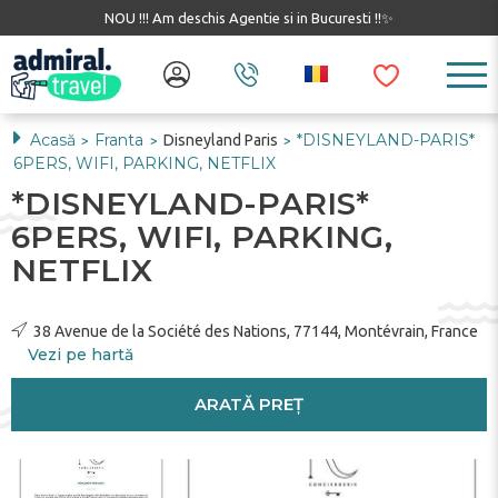
NOU !!! Am deschis Agentie si in Bucuresti !!✨
Acasă
Franta
*DISNEYLAND-PARIS*
Disneyland Paris
>
>
>
6PERS, WIFI, PARKING, NETFLIX
*DISNEYLAND-PARIS*
6PERS, WIFI, PARKING,
NETFLIX
38 Avenue de la Société des Nations, 77144, Montévrain, France
Vezi pe hartă
ARATĂ PREȚ