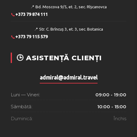
📍
Bd. Moscova 9/5, et. 2, sec. Rîșcanovca
📞
+373 79 874 111
📍
Str. C. Brîncuș 3, et. 3, sec. Botanica
📞
+373 79 115 579
🕒 ASISTENȚĂ CLIENȚI
admiral@admiral.travel
Luni — Vineri:
09:00 - 19:00
Sâmbătă:
10:00 - 15:00
Duminică:
Închis