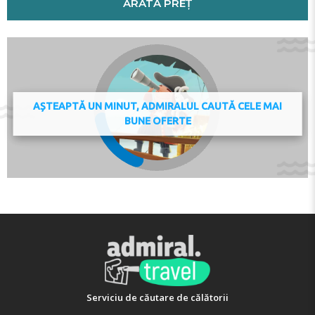
ARATĂ PREȚ
Policy. Managed by a private host
Check-in 16:00 - 20:00
Check-out 09:00 - 11:00
Key collection at the property - someone will meet you.
Adresa:
38 Avenue de la Société des Nations, 77144,
Montévrain, France
AȘTEAPTĂ UN MINUT, ADMIRALUL CAUTĂ CELE MAI
Telefon:
BUNE OFERTE
Serviciu de căutare de călătorii