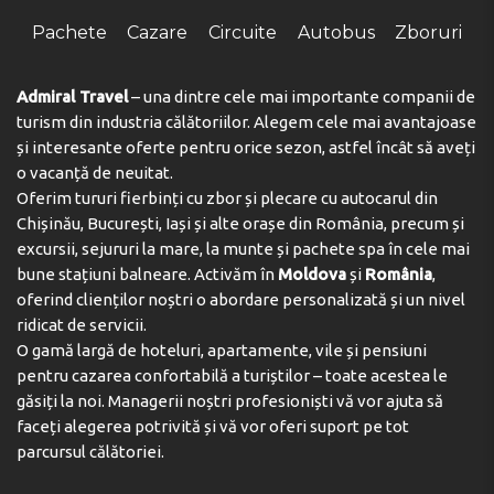
Pachete
Cazare
Circuite
Autobus
Zboruri
Admiral Travel
– una dintre cele mai importante companii de
turism din industria călătoriilor. Alegem cele mai avantajoase
și interesante oferte pentru orice sezon, astfel încât să aveți
o vacanță de neuitat.
Oferim tururi fierbinți cu zbor și plecare cu autocarul din
Chișinău, București, Iași și alte orașe din România, precum și
excursii, sejururi la mare, la munte și pachete spa în cele mai
bune stațiuni balneare. Activăm în
Moldova
și
România
,
oferind clienților noștri o abordare personalizată și un nivel
ridicat de servicii.
O gamă largă de hoteluri, apartamente, vile și pensiuni
pentru cazarea confortabilă a turiștilor – toate acestea le
găsiți la noi. Managerii noștri profesioniști vă vor ajuta să
faceți alegerea potrivită și vă vor oferi suport pe tot
parcursul călătoriei.