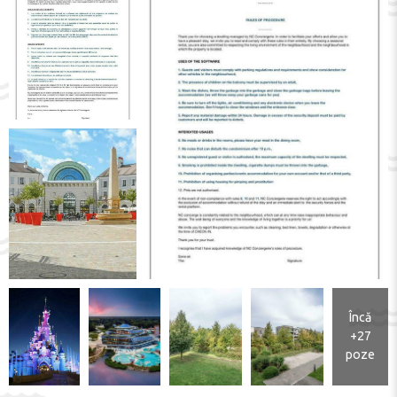
Încă
+27
poze