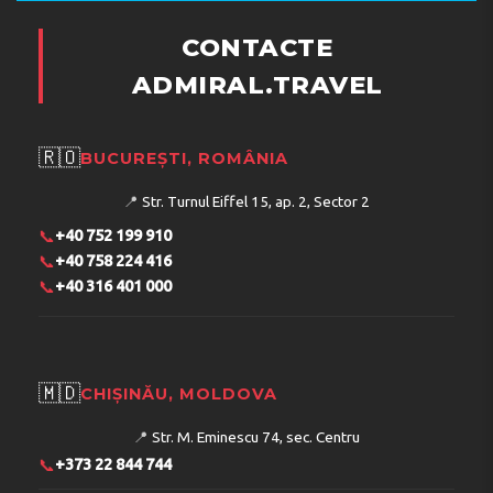
CONTACTE
ADMIRAL.TRAVEL
🇷🇴
BUCUREȘTI, ROMÂNIA
📍
Str. Turnul Eiffel 15, ap. 2, Sector 2
📞
+40 752 199 910
📞
+40 758 224 416
📞
+40 316 401 000
🇲🇩
CHIȘINĂU, MOLDOVA
📍
Str. M. Eminescu 74, sec. Centru
📞
+373 22 844 744