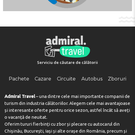
Key collection at the property - someone will meet you.
Adresa:
Rue de la Méditerranée, 77700, Serris, France
Telefon:
Serviciu de căutare de călătorii
Pachete
Cazare
Circuite
Autobus
Zboruri
Admiral Travel
– una dintre cele mai importante companii de
turism din industria călătoriilor. Alegem cele mai avantajoase
și interesante oferte pentru orice sezon, astfel încât să aveți
o vacanță de neuitat.
Oferim tururi fierbinți cu zbor și plecare cu autocarul din
Chișinău, București, Iași și alte orașe din România, precum și