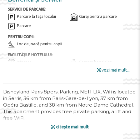
SERVICII DE PARCARE:
Parcare la fața locului
Garaj pentru parcare
Parcare
PENTRU COPII:
Loc de joacă pentru copii
FACILITĂȚILE HOTELULUI:
Internet
Camera bagajelor
vezi mai mult...
Wi-Fi în toate zonele
Wi-Fi
DIVERTISMENT ȘI SPORT:
Parc acvatic
Teren de golf
Disneyland-Paris 8pers, Parking, NETFLIX, Wifi is located
in Serris, 36 km from Paris-Gare-de-Lyon, 37 km from
ALTE POSIBILITĂȚI:
Opéra Bastille, and 38 km from Notre Dame Cathedral.
Serviciu de transfer ($)
This apartment provides free private parking, a lift and
free WiFi.
DOTĂRILE CAMEREI:
Incalzire
citește mai mult
The apartment comes with 3 bedrooms, 1 bathroom,
bed linen, towels, a flat-screen TV with streaming
CONDIȚII PENTRU OASPEȚII CU DIZABILITĂȚI: