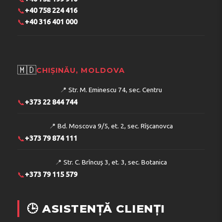
📞
+40 758 224 416
📞
+40 316 401 000
🇲🇩
CHIȘINĂU, MOLDOVA
📍
Str. M. Eminescu 74, sec. Centru
📞
+373 22 844 744
📍
Bd. Moscova 9/5, et. 2, sec. Rîșcanovca
📞
+373 79 874 111
📍
Str. C. Brîncuș 3, et. 3, sec. Botanica
📞
+373 79 115 579
🕒 ASISTENȚĂ CLIENȚI