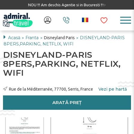
NOU !!! Am deschis Agentie si in Bucuresti !!✨
Acasă
Franta
DISNEYLAND-PARIS
Disneyland Paris
>
>
>
8PERS,PARKING, NETFLIX, WIFI
DISNEYLAND-PARIS
8PERS,PARKING, NETFLIX,
WIFI
Vezi pe hartă
Rue de la Méditerranée, 77700, Serris, France
ARATĂ PREȚ