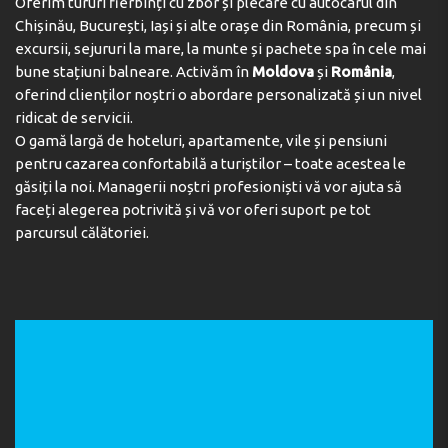
Oferim tururi fierbinți cu zbor și plecare cu autocarul din
Chișinău, București, Iași și alte orașe din România, precum și
excursii, sejururi la mare, la munte și pachete spa în cele mai
bune stațiuni balneare. Activăm în
Moldova
și
România
,
oferind clienților noștri o abordare personalizată și un nivel
ridicat de servicii.
O gamă largă de hoteluri, apartamente, vile și pensiuni
pentru cazarea confortabilă a turiștilor – toate acestea le
găsiți la noi. Managerii noștri profesioniști vă vor ajuta să
faceți alegerea potrivită și vă vor oferi suport pe tot
parcursul călătoriei.