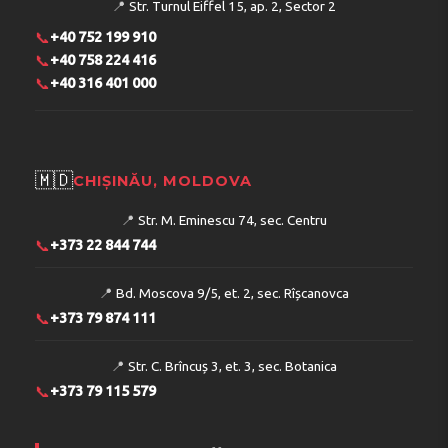
📍
Str. Turnul Eiffel 15, ap. 2, Sector 2
📞
+40 752 199 910
📞
+40 758 224 416
📞
+40 316 401 000
🇲🇩
CHIȘINĂU, MOLDOVA
📍
Str. M. Eminescu 74, sec. Centru
📞
+373 22 844 744
📍
Bd. Moscova 9/5, et. 2, sec. Rîșcanovca
📞
+373 79 874 111
📍
Str. C. Brîncuș 3, et. 3, sec. Botanica
📞
+373 79 115 579