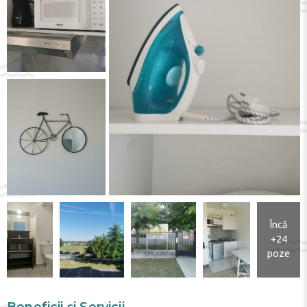
Încă
+24
poze