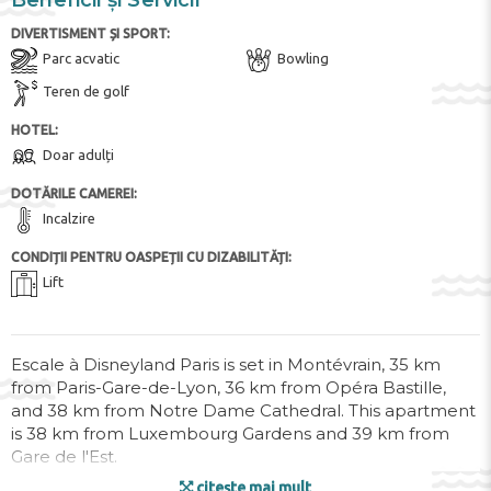
Beneficii și Servicii
DIVERTISMENT ȘI SPORT:
Parc acvatic
Bowling
Teren de golf
HOTEL:
Doar adulți
DOTĂRILE CAMEREI:
Incalzire
CONDIȚII PENTRU OASPEȚII CU DIZABILITĂȚI:
Lift
Escale à Disneyland Paris is set in Montévrain, 35 km
from Paris-Gare-de-Lyon, 36 km from Opéra Bastille,
and 38 km from Notre Dame Cathedral. This apartment
is 38 km from Luxembourg Gardens and 39 km from
Gare de l'Est.
citește mai mult