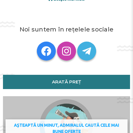
This apartment comes with 1 bedroom, a flat-screen TV,
and a kitchen.
Sainte-Chapelle is 38 km from the apartment, while
Pompidou Centre is 38 km away. The nearest airport is
Noi suntem în rețelele sociale
Paris - Charles de Gaulle Airport, 26 km from Escale à
Disneyland Paris.
This property will not accommodate hen, stag or similar
parties. Managed by a private host
Check-in 16:00 - 00:00
Check-out 05:00 - 12:00
Adresa:
32 Rue de la Charbonnière premier étage,
77144, Montévrain, France
ARATĂ PREȚ
Telefon:
AȘTEAPTĂ UN MINUT, ADMIRALUL CAUTĂ CELE MAI
BUNE OFERTE