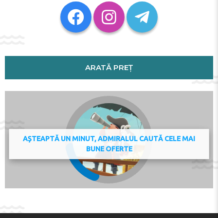
Pompidou Centre is 38 km away. The nearest airport is
Paris - Charles de Gaulle Airport, 26 km from Home
Sweet Home by Plaza.
This property will not accommodate hen, stag or similar
parties.
Check-in 15:00 - 20:00
ARATĂ PREȚ
Key collection at the property - someone will meet you.
Adresa:
4 Rue des Livrains, 77700, Chessy, France
Telefon:
AȘTEAPTĂ UN MINUT, ADMIRALUL CAUTĂ CELE MAI
BUNE OFERTE