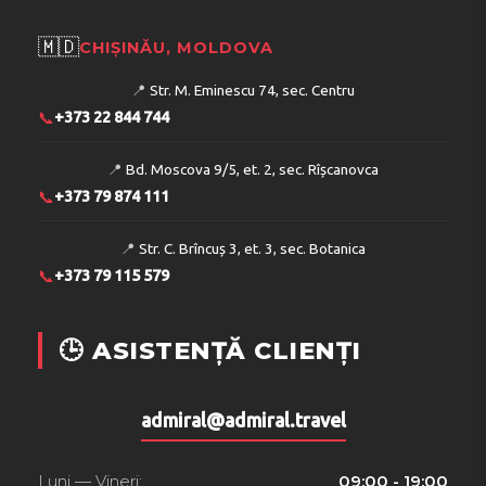
🇲🇩
CHIȘINĂU, MOLDOVA
📍
Str. M. Eminescu 74, sec. Centru
📞
+373 22 844 744
📍
Bd. Moscova 9/5, et. 2, sec. Rîșcanovca
📞
+373 79 874 111
📍
Str. C. Brîncuș 3, et. 3, sec. Botanica
📞
+373 79 115 579
🕒 ASISTENȚĂ CLIENȚI
admiral@admiral.travel
Luni — Vineri:
09:00 - 19:00