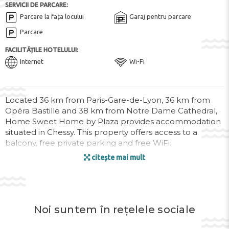
SERVICII DE PARCARE:
Parcare la fața locului
Garaj pentru parcare
Parcare
FACILITĂȚILE HOTELULUI:
Internet
Wi-Fi
Located 36 km from Paris-Gare-de-Lyon, 36 km from
Opéra Bastille and 38 km from Notre Dame Cathedral,
Home Sweet Home by Plaza provides accommodation
situated in Chessy. This property offers access to a
balcony, free private parking and free WiFi.
citește mai mult
The 1-bedroom apartment is equipped with a living
room with a flat-screen TV with satellite channels, a fully
equipped kitchen with dishwasher and oven, and 1
bathroom with a hair dryer. Towels and bed linen are
provided in the apartment.
Noi suntem în rețelele sociale
Sainte-Chapelle is 38 km from the apartment, while