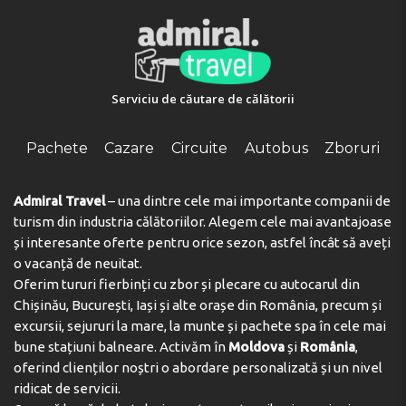
Serviciu de căutare de călătorii
Pachete
Cazare
Circuite
Autobus
Zboruri
Admiral Travel
– una dintre cele mai importante companii de
turism din industria călătoriilor. Alegem cele mai avantajoase
și interesante oferte pentru orice sezon, astfel încât să aveți
o vacanță de neuitat.
Oferim tururi fierbinți cu zbor și plecare cu autocarul din
Chișinău, București, Iași și alte orașe din România, precum și
excursii, sejururi la mare, la munte și pachete spa în cele mai
bune stațiuni balneare. Activăm în
Moldova
și
România
,
oferind clienților noștri o abordare personalizată și un nivel
ridicat de servicii.